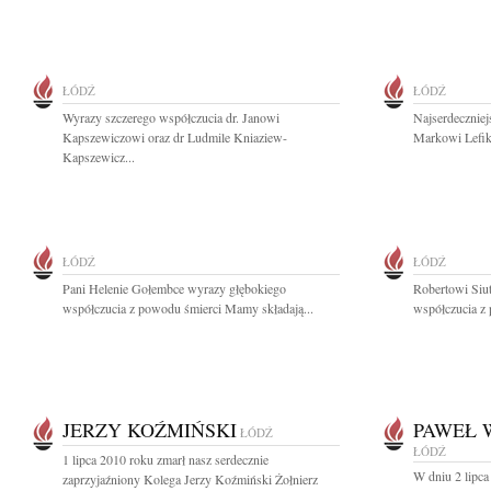
ŁÓDŹ
ŁÓDŹ
Wyrazy szczerego współczucia dr. Janowi
Najserdecznie
Kapszewiczowi oraz dr Ludmile Kniaziew-
Markowi Lefik
Kapszewicz...
ŁÓDŹ
ŁÓDŹ
Pani Helenie Gołembce wyrazy głębokiego
Robertowi Siu
współczucia z powodu śmierci Mamy składają...
współczucia z 
JERZY KOŹMIŃSKI
PAWEŁ 
ŁÓDŹ
ŁÓDŹ
1 lipca 2010 roku zmarł nasz serdecznie
W dniu 2 lipca
zaprzyjaźniony Kolega Jerzy Koźmiński Żołnierz