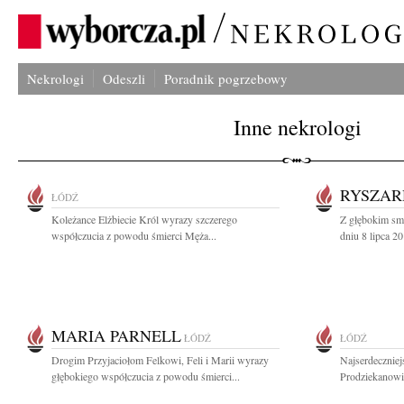
Nekrologi
Odeszli
Poradnik pogrzebowy
Inne nekrologi
RYSZAR
ŁÓDŹ
Koleżance Elżbiecie Król wyrazy szczerego
Z głębokim sm
współczucia z powodu śmierci Męża...
dniu 8 lipca 2
MARIA PARNELL
ŁÓDŹ
ŁÓDŹ
Drogim Przyjaciołom Felkowi, Feli i Marii wyrazy
Najserdecznie
głębokiego współczucia z powodu śmierci...
Prodziekanowi 