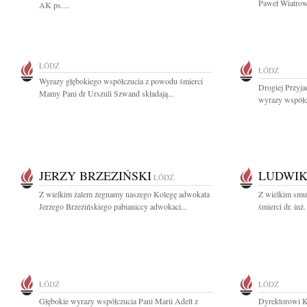
Paweł Wiatrow
AK ps....
ŁÓDŹ
ŁÓDŹ
Wyrazy głębokiego współczucia z powodu śmierci
Drogiej Przyja
Mamy Pani dr Urszuli Szwand składają...
wyrazy współc
JERZY BRZEZIŃSKI
LUDWIK
ŁÓDŹ
Z wielkim żalem żegnamy naszego Kolegę adwokata
Z wielkim smu
Jerzego Brzezińskiego pabianiccy adwokaci...
śmierci dr. inż
ŁÓDŹ
ŁÓDŹ
Głębokie wyrazy współczucia Pani Marii Adelt z
Dyrektorowi K