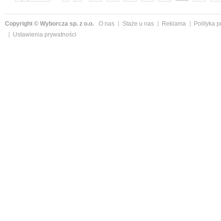
następne »
Copyright © Wyborcza sp. z o.o.
O nas
Staże u nas
Reklama
Polityka 
Ustawienia prywatności