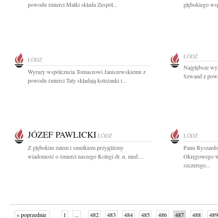
powodu śmierci Matki składa Zespół...
głębokiego wsp
ŁÓDŹ
ŁÓDŹ
Najgłębsze wyr
Wyrazy współczucia Tomaszowi Janiszewskiemu z
Szwand z powo
powodu śmierci Taty składają koleżanki i...
JÓZEF PAWLICKI
ŁÓDŹ
ŁÓDŹ
Z głębokim żalem i smutkiem przyjęliśmy
Panu Ryszard
wiadomość o śmierci naszego Kolegi dr. n. med....
Okręgowego w 
szczerego...
« poprzednie
1
...
482
483
484
485
486
487
488
489