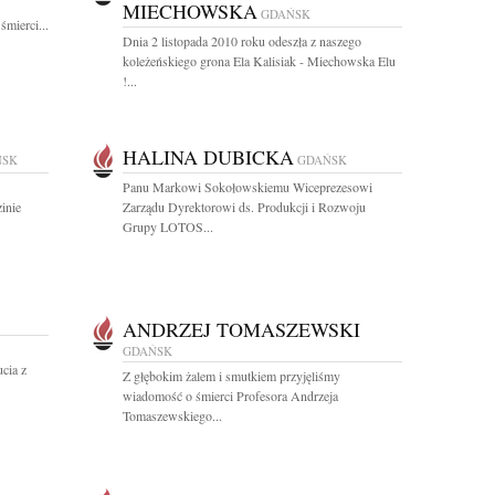
MIECHOWSKA
GDAŃSK
mierci...
Dnia 2 listopada 2010 roku odeszła z naszego
koleżeńskiego grona Ela Kalisiak - Miechowska Elu
!...
HALINA DUBICKA
ŃSK
GDAŃSK
Panu Markowi Sokołowskiemu Wiceprezesowi
inie
Zarządu Dyrektorowi ds. Produkcji i Rozwoju
Grupy LOTOS...
ANDRZEJ TOMASZEWSKI
GDAŃSK
cia z
Z głębokim żalem i smutkiem przyjęliśmy
wiadomość o śmierci Profesora Andrzeja
Tomaszewskiego...