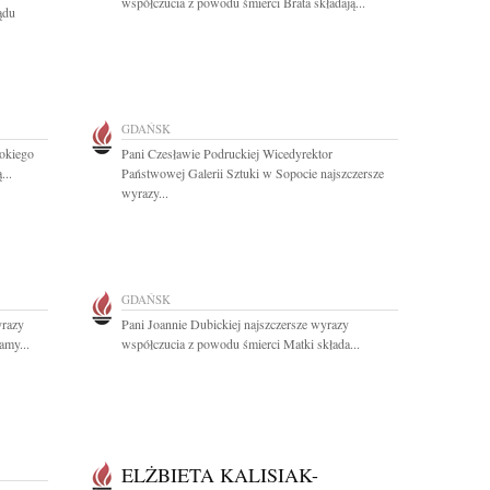
współczucia z powodu śmierci Brata składają...
ądu
GDAŃSK
okiego
Pani Czesławie Podruckiej Wicedyrektor
...
Państwowej Galerii Sztuki w Sopocie najszczersze
wyrazy...
GDAŃSK
yrazy
Pani Joannie Dubickiej najszczersze wyrazy
amy...
współczucia z powodu śmierci Matki składa...
ELŻBIETA KALISIAK-