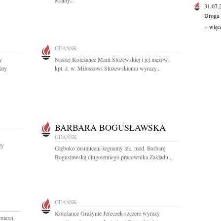
Mamy...
31.07
Droga 
+ więc
GDAŃSK
y
Naszej Koleżance Marii Służewskiej i jej mężowi
aty
kpt. ż. w. Miłoszowi Służewskiemu wyrazy...
BARBARA BOGUSŁAWSKA
GDAŃSK
zy
Głęboko zasmuceni żegnamy lek. med. Barbarę
Bogusławską długoletniego pracownika Zakładu...
GDAŃSK
Koleżance Grażynie Jereczek szczere wyrazy
mierci