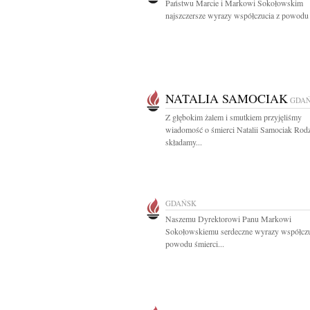
Państwu Marcie i Markowi Sokołowskim
najszczersze wyrazy współczucia z powodu ś
NATALIA SAMOCIAK
GDA
Z głębokim żalem i smutkiem przyjęliśmy
wiadomość o śmierci Natalii Samociak Rodz
składamy...
GDAŃSK
Naszemu Dyrektorowi Panu Markowi
Sokołowskiemu serdeczne wyrazy współczu
powodu śmierci...