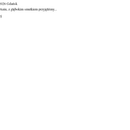
.2026
Gdańsk
Aniu, z głębokim smutkiem przyjęliśmy...
ej