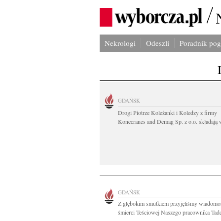
Nekrologi
Odeszli
Poradnik po
GDAŃSK
Drogi Piotrze Koleżanki i Koledzy z firmy
Konecranes and Demag Sp. z o.o. składają w
GDAŃSK
Z głębokim smutkiem przyjęliśmy wiadomo
śmierci Teściowej Naszego pracownika Tade