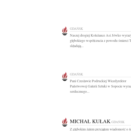
GDAŃSK
Naszej drogiej Koleżance Asi Jówko wyraz
głębokiego współczucia z powodu śmierci T
składają...
GDAŃSK
Pani Czesławie Podruckiej Wicedyrektor
Państwowej Galerii Sztuki w Sopocie wyra
serdecznego...
MICHAŁ KUŁAK
GDAŃSK
Z głębokim żalem przyjąłem wiadomość o ś