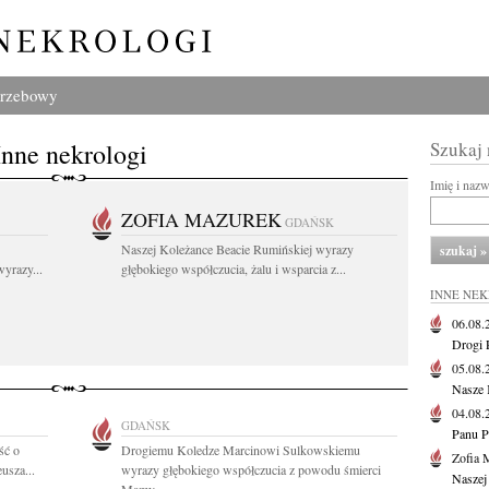
grzebowy
Inne nekrologi
Szukaj
Imię i naz
ZOFIA MAZUREK
GDAŃSK
Naszej Koleżance Beacie Rumińskiej wyrazy
yrazy...
głębokiego współczucia, żalu i wsparcia z...
INNE NE
06.08
Drogi P
05.08
Nasze 
04.08
GDAŃSK
Panu P
ść o
Drogiemu Koledze Marcinowi Sulkowskiemu
Zofia 
usza...
wyrazy głębokiego współczucia z powodu śmierci
Naszej