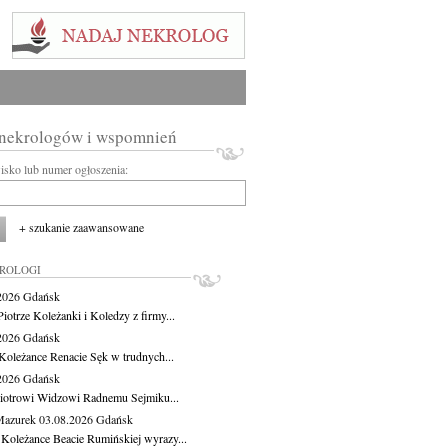
 nekrologów i wspomnień
wisko lub numer ogłoszenia:
+ szukanie zaawansowane
KROLOGI
.2026
Gdańsk
iotrze Koleżanki i Koledzy z firmy...
.2026
Gdańsk
Koleżance Renacie Sęk w trudnych...
.2026
Gdańsk
iotrowi Widzowi Radnemu Sejmiku...
Mazurek
03.08.2026
Gdańsk
 Koleżance Beacie Rumińskiej wyrazy...