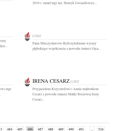
2010 r. zmarł mgr inż. Henryk Gwiazdowicz...
ŁÓDŹ
yrazy
Panu Mieczysławowi Rybczyńskiemu wyrazy
jca...
głębokiego współczucia z powodu śmierci Ojca...
IRENA CESARZ
ŁÓDŹ
owi mgr.
Przyjaciołom Krzysztofowi i Annie małżonkom
.
Cesarz z powodu śmierci Matki-Teściowej Ireny
Cesarz...
83
484
485
486
487
488
489
490
491
...
516