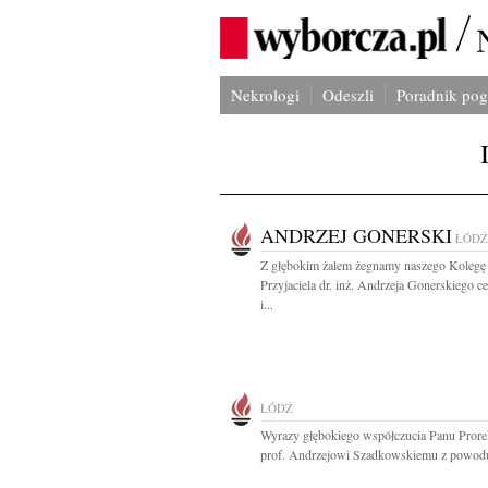
Nekrologi
Odeszli
Poradnik po
ANDRZEJ GONERSKI
ŁÓDŹ
Z głębokim żalem żegnamy naszego Kolegę 
Przyjaciela dr. inż. Andrzeja Gonerskiego c
i...
ŁÓDŹ
Wyrazy głębokiego współczucia Panu Prore
prof. Andrzejowi Szadkowskiemu z powodu