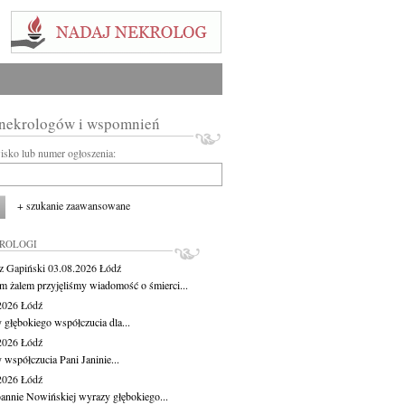
 nekrologów i wspomnień
wisko lub numer ogłoszenia:
+ szukanie zaawansowane
KROLOGI
z Gapiński
03.08.2026
Łódź
m żalem przyjęliśmy wiadomość o śmierci...
.2026
Łódź
 głębokiego współczucia dla...
.2026
Łódź
 współczucia Pani Janinie...
.2026
Łódź
oannie Nowińskiej wyrazy głębokiego...