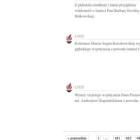
Z głębokim smutkiem i żalem przyjęliśmy
wiadomość o śmierci Pani Barbary Eweliny
Bińkowskiej...
ŁÓDŹ
Koleżance Marcie Sugier-Kieszkowskiej w
głębokiego współczucia z powodu śmierci O
ŁÓDŹ
Wyrazy szczerego współczucia Panu Prezes
inż. Andrzejowi Kapelańskiemu z powodu..
« poprzednie
1
...
481
482
4