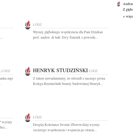
Andrze
Z głęb
+ więc
ŁÓDŹ
Wyrazy głębokiego współczucia dla Pani Dziekan
..
prof. nadzw. dr hab. Ewy Śnieżek z powodu...
A
HENRYK STUDZIŃSKI
ŁÓDŹ
ŁÓDŹ
żanka mgr
Z żalem zawiadamiamy, że odszedł z naszego grona
.
Kolega Rzemieślnik branży budowlanej Henryk...
ŁÓDŹ
P wyrazy
Drogiej Koleżance Iwonie Zborowskiej wyrazy
ci...
szczerego współczucia i wsparcia po stracie...