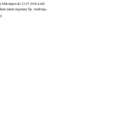
j Mikołajewski
23.07.2026
Łódź
okim żalem żegnamy Śp. Andrzeja...
ej