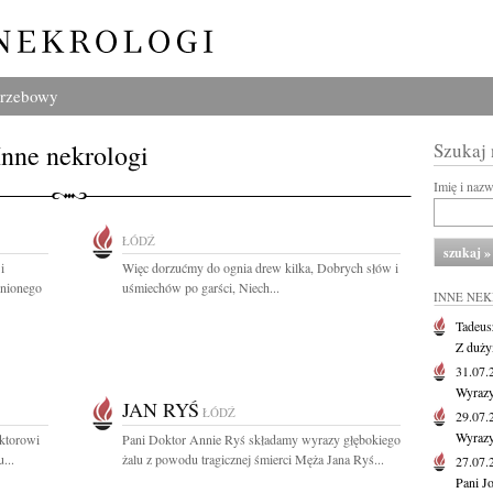
grzebowy
Inne nekrologi
Szukaj
Imię i naz
ŁÓDŹ
i
Więc dorzućmy do ognia drew kilka, Dobrych słów i
enionego
uśmiechów po garści, Niech...
INNE NE
Tadeus
Z duży
31.07
Wyrazy
JAN RYŚ
ŁÓDŹ
29.07
Wyrazy
ktorowi
Pani Doktor Annie Ryś składamy wyrazy głębokiego
...
żalu z powodu tragicznej śmierci Męża Jana Ryś...
27.07
Pani J