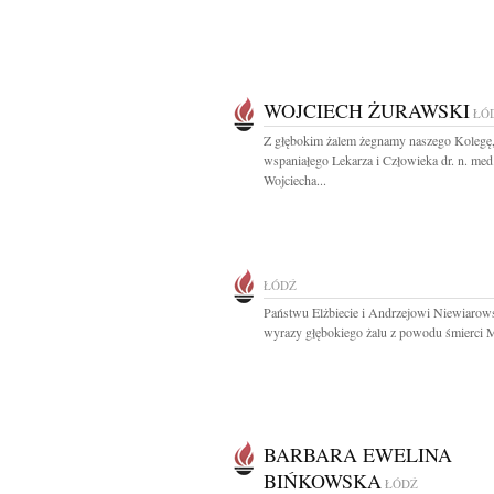
WOJCIECH ŻURAWSKI
ŁÓ
Z głębokim żalem żegnamy naszego Kolegę
wspaniałego Lekarza i Człowieka dr. n. med
Wojciecha...
ŁÓDŹ
Państwu Elżbiecie i Andrzejowi Niewiaro
wyrazy głębokiego żalu z powodu śmierci M
BARBARA EWELINA
BIŃKOWSKA
ŁÓDŹ