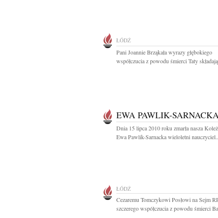
ŁÓDŹ
Pani Joannie Brząkała wyrazy głębokiego
współczucia z powodu śmierci Taty składają.
EWA PAWLIK-SARNACK
Dnia 15 lipca 2010 roku zmarła nasza Kole
Ewa Pawlik-Sarnacka wieloletni nauczyciel..
ŁÓDŹ
Cezaremu Tomczykowi Posłowi na Sejm R
szczerego współczucia z powodu śmierci Bab