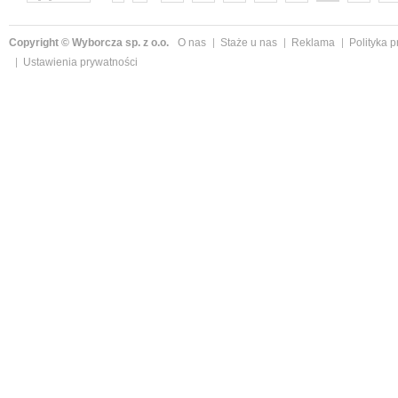
następne »
Copyright © Wyborcza sp. z o.o.
O nas
Staże u nas
Reklama
Polityka 
Ustawienia prywatności