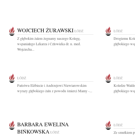
WOJCIECH ŻURAWSKI
ŁÓDŹ
ŁÓDŹ
Z głębokim żalem żegnamy naszego Kolegę,
Drogiemu Kol
wspaniałego Lekarza i Człowieka dr. n. med.
głębokiego wsp
Wojciecha...
ŁÓDŹ
ŁÓDŹ
Państwu Elżbiecie i Andrzejowi Niewiarowskim
Koledze Wald
wyrazy głębokiego żalu z powodu śmierci Mamy -...
głębokiego wsp
BARBARA EWELINA
ŁÓDŹ
BIŃKOWSKA
ŁÓDŹ
Ze smutkiem pr