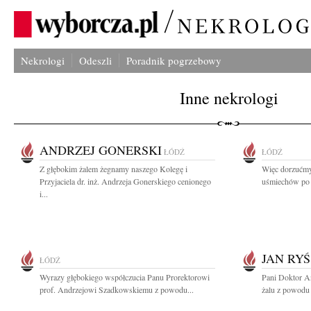
Nekrologi
Odeszli
Poradnik pogrzebowy
Inne nekrologi
ANDRZEJ GONERSKI
ŁÓDŹ
ŁÓDŹ
Z głębokim żalem żegnamy naszego Kolegę i
Więc dorzućmy
Przyjaciela dr. inż. Andrzeja Gonerskiego cenionego
uśmiechów po g
i...
JAN RYŚ
ŁÓDŹ
Wyrazy głębokiego współczucia Panu Prorektorowi
Pani Doktor A
prof. Andrzejowi Szadkowskiemu z powodu...
żalu z powodu 