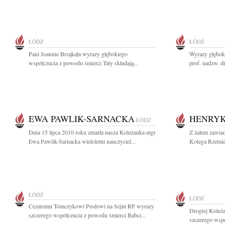
ŁÓDŹ
ŁÓDŹ
Pani Joannie Brząkała wyrazy głębokiego
Wyrazy głębok
współczucia z powodu śmierci Taty składają...
prof. nadzw. d
EWA PAWLIK-SARNACKA
HENRYK
ŁÓDŹ
Dnia 15 lipca 2010 roku zmarła nasza Koleżanka mgr
Z żalem zawiad
Ewa Pawlik-Sarnacka wieloletni nauczyciel...
Kolega Rzemie
ŁÓDŹ
ŁÓDŹ
Cezaremu Tomczykowi Posłowi na Sejm RP wyrazy
Drogiej Koleż
szczerego współczucia z powodu śmierci Babci...
szczerego współ