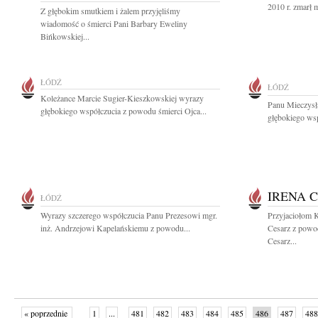
2010 r. zmarł 
Z głębokim smutkiem i żalem przyjęliśmy
wiadomość o śmierci Pani Barbary Eweliny
Bińkowskiej...
ŁÓDŹ
ŁÓDŹ
Koleżance Marcie Sugier-Kieszkowskiej wyrazy
Panu Mieczys
głębokiego współczucia z powodu śmierci Ojca...
głębokiego wsp
IRENA 
ŁÓDŹ
Wyrazy szczerego współczucia Panu Prezesowi mgr.
Przyjaciołom 
inż. Andrzejowi Kapelańskiemu z powodu...
Cesarz z powod
Cesarz...
« poprzednie
1
...
481
482
483
484
485
486
487
488