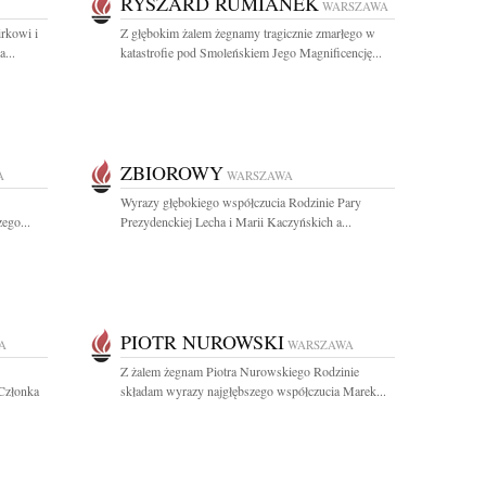
RYSZARD RUMIANEK
WARSZAWA
rkowi i
Z głębokim żalem żegnamy tragicznie zmarłego w
...
katastrofie pod Smoleńskiem Jego Magnificencję...
ZBIOROWY
A
WARSZAWA
Wyrazy głębokiego współczucia Rodzinie Pary
ego...
Prezydenckiej Lecha i Marii Kaczyńskich a...
PIOTR NUROWSKI
A
WARSZAWA
Z żalem żegnam Piotra Nurowskiego Rodzinie
Członka
składam wyrazy najgłębszego współczucia Marek...