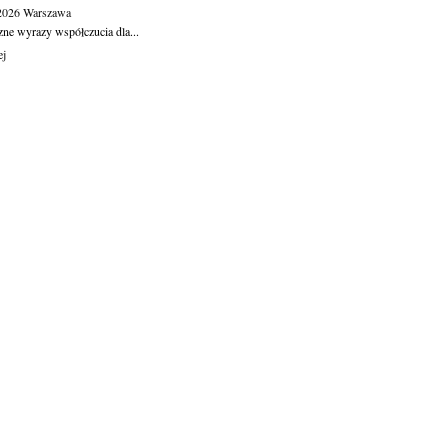
.2026
Warszawa
zne wyrazy współczucia dla...
ej