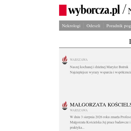
Nekrologi
Odeszli
Poradnik po
WARSZAWA
Naszej kochanej i dzielnej Marylce Butruk
Najcieplejsze wyrazy wsparcia i współczucia
MAŁGORZATA KOŚCIEL
WARSZAWA
W dniu 3 sierpnia 2026 roku zmarła Profes
Małgorzata Kościelska Jej prace badawcze i
praktyka...