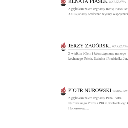
RENATA PIASEK
WARSZAWA
Z głębokim żalem żegnamy Renię Piasek Mi
Ani składamy serdeczne wyrazy współczucia
JERZY ZAGÓRSKI
WARSZAW
Z wielkim bólem i żalem żegnamy naszego
kochanego Teścia, Dziadka i Pradziadka Jerz
PIOTR NUROWSKI
WARSZAW
Z głębokim żalem żegnamy Pana Piotra
Nurowskiego Prezesa PKOl, wieloletniego 
Honorowego...