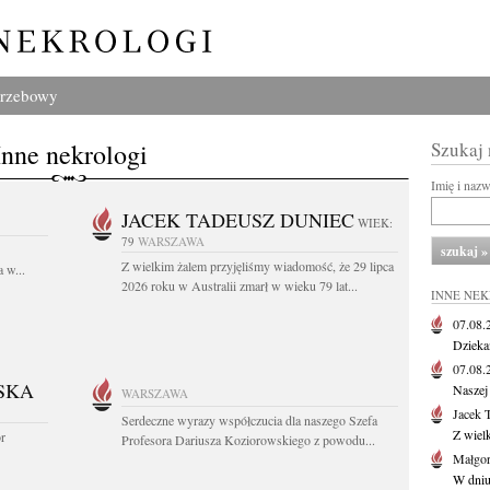
grzebowy
Inne nekrologi
Szukaj
Imię i naz
JACEK TADEUSZ DUNIEC
WIEK:
79
WARSZAWA
Z wielkim żalem przyjęliśmy wiadomość, że 29 lipca
 w...
2026 roku w Australii zmarł w wieku 79 lat...
INNE NE
07.08
Dziekan
07.08
SKA
Naszej 
WARSZAWA
Jacek 
Serdeczne wyrazy współczucia dla naszego Szefa
Z wiel
or
Profesora Dariusza Koziorowskiego z powodu...
Małgor
W dniu 