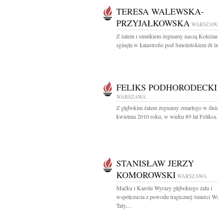
TERESA WALEWSKA-
PRZYJAŁKOWSKA
WARSZAW
Z żalem i smutkiem żegnamy naszą Koleżank
zginęła w katastrofie pod Smoleńskiem dr inż
FELIKS PODHORODECKI
WARSZAWA
Z głębokim żalem żegnamy zmarłego w dni
kwietnia 2010 roku, w wieku 89 lat Feliksa.
STANISŁAW JERZY
KOMOROWSKI
WARSZAWA
Maćku i Karolu Wyrazy głębokiego żalu i
współczucia z powodu tragicznej śmierci W
Taty,...