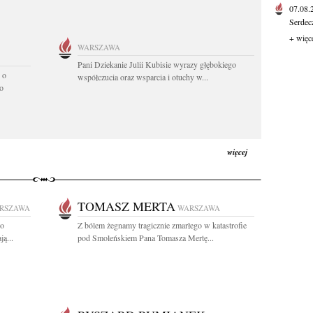
07.08
Serdec
+ więc
WARSZAWA
Pani Dziekanie Julii Kubisie wyrazy głębokiego
 o
współczucia oraz wsparcia i otuchy w...
o
więcej
TOMASZ MERTA
RSZAWA
WARSZAWA
go
Z bólem żegnamy tragicznie zmarłego w katastrofie
ą...
pod Smoleńskiem Pana Tomasza Mertę...