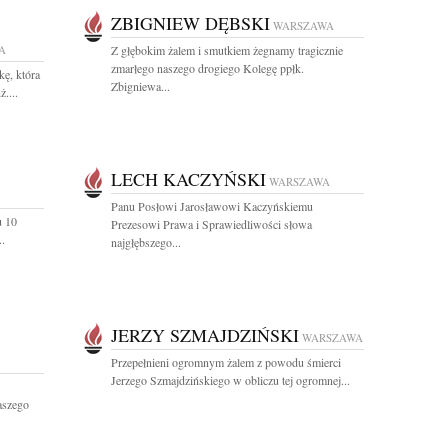
ZBIGNIEW DĘBSKI
WARSZAWA
A
Z głębokim żalem i smutkiem żegnamy tragicznie
zmarłego naszego drogiego Kolegę ppłk.
ę, która
Zbigniewa...
....
LECH KACZYŃSKI
WARSZAWA
Panu Posłowi Jarosławowi Kaczyńskiemu
u 10
Prezesowi Prawa i Sprawiedliwości słowa
..
najgłębszego...
JERZY SZMAJDZIŃSKI
WARSZAWA
Przepełnieni ogromnym żalem z powodu śmierci
Jerzego Szmajdzińskiego w obliczu tej ogromnej...
aszego