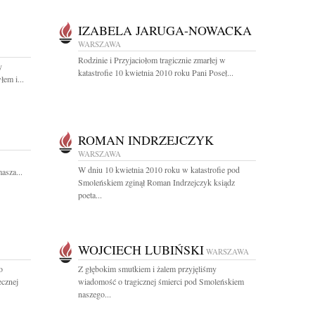
IZABELA JARUGA-NOWACKA
WARSZAWA
Rodzinie i Przyjaciołom tragicznie zmarłej w
y
katastrofie 10 kwietnia 2010 roku Pani Poseł...
em i...
ROMAN INDRZEJCZYK
WARSZAWA
W dniu 10 kwietnia 2010 roku w katastrofie pod
masza...
Smoleńskiem zginął Roman Indrzejczyk ksiądz
poeta...
WOJCIECH LUBIŃSKI
WARSZAWA
o
Z głębokim smutkiem i żalem przyjęliśmy
cznej
wiadomość o tragicznej śmierci pod Smoleńskiem
naszego...