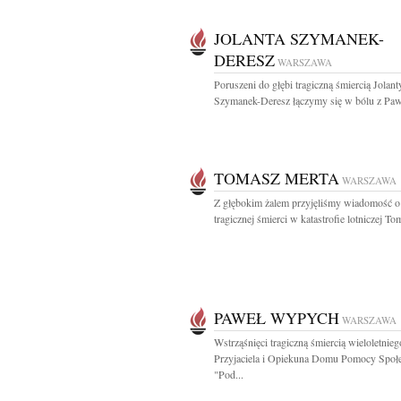
JOLANTA SZYMANEK-
DERESZ
WARSZAWA
Poruszeni do głębi tragiczną śmiercią Jolant
Szymanek-Deresz łączymy się w bólu z Pawł
TOMASZ MERTA
WARSZAWA
Z głębokim żalem przyjęliśmy wiadomość o
tragicznej śmierci w katastrofie lotniczej To
PAWEŁ WYPYCH
WARSZAWA
Wstrząśnięci tragiczną śmiercią wieloletnieg
Przyjaciela i Opiekuna Domu Pomocy Społe
"Pod...