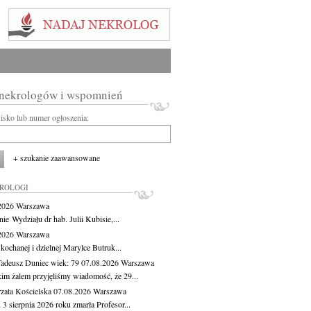
 nekrologów i wspomnień
wisko lub numer ogłoszenia:
+ szukanie zaawansowane
KROLOGI
.2026
Warszawa
ie Wydziału dr hab. Julii Kubisie,...
.2026
Warszawa
kochanej i dzielnej Marylce Butruk...
Tadeusz Duniec
wiek: 79
07.08.2026
Warszawa
kim żalem przyjęliśmy wiadomość, że 29...
zata Kościelska
07.08.2026
Warszawa
3 sierpnia 2026 roku zmarła Profesor...