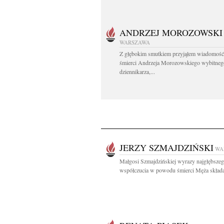
ANDRZEJ MOROZOWSKI
WARSZAWA
Z głębokim smutkiem przyjąłem wiadomość
śmierci Andrzeja Morozowskiego wybitneg
dziennikarza,...
JERZY SZMAJDZIŃSKI
WA
Małgosi Szmajdzińskiej wyrazy najgłębsze
współczucia w powodu śmierci Męża składaj