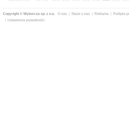
następne »
Copyright © Wyborcza sp. z o.o.
O nas
Staże u nas
Reklama
Polityka 
Ustawienia prywatności