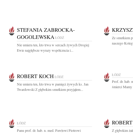
STEFANIA ZABROCKA-
KRZYSZ
GOGOLEWSKA
ŁÓDŹ
Ze smutkiem p
naszego Kolegi
Nie umiera ten, kto trwa w sercach żywych Drogiej
Ewie najgłębsze wyrazy współczucia i...
ROBERT KOCH
ŁÓDŹ
ŁÓDŹ
Prof. dr. hab
Nie umiera ten, kto trwa w pamięci żywych ks. Jan
śmierci Mamy 
Twardowski Z głębokim smutkiem przyjąłem...
ROBERT
ŁÓDŹ
Panu prof. dr. hab. n. med. Pawłowi Piotrowi
Z głębokim ża