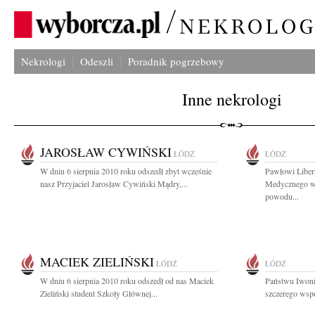
Nekrologi
Odeszli
Poradnik pogrzebowy
Inne nekrologi
JAROSŁAW CYWIŃSKI
ŁÓDŹ
ŁÓDŹ
W dniu 6 sierpnia 2010 roku odszedł zbyt wcześnie
Pawłowi Liber
nasz Przyjaciel Jarosław Cywiński Mądry,...
Medycznego w 
powodu...
MACIEK ZIELIŃSKI
ŁÓDŹ
ŁÓDŹ
W dniu 6 sierpnia 2010 roku odszedł od nas Maciek
Państwu Iwoni
Zieliński student Szkoły Głównej...
szczerego wspó