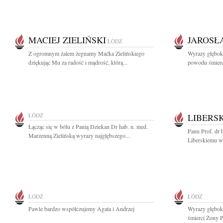
MACIEJ ZIELIŃSKI
JAROSŁ
ŁÓDŹ
Z ogromnym żalem żegnamy Maćka Zielińskiego
Wyrazy głęboki
dziękując Mu za radość i mądrość, którą...
powodu śmierc
ŁÓDŹ
LIBERS
Łącząc się w bólu z Panią Dziekan Dr hab. n. med.
Panu Prof. dr 
Marzenną Zielińską wyrazy najgłębszego...
Liberskiemu wy
ŁÓDŹ
ŁÓDŹ
Pawle bardzo współczujemy Agata i Andrzej
Wyrazy głębok
śmierci Żony P