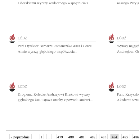
Liberskiemu wyrazy serdecznego współczucia z...
naszego Przyja
ŁÓDŹ
ŁÓDŹ
Pani Dyrektor Barbarze Romańczak-Graca i Córce
Wyrazy najgłęb
Annie wyrazy głębokiego współczucia...
Andrzejowi Go
ŁÓDŹ
ŁÓDŹ
Drogiemu Koledze Andrzejowi Krukowi wyrazy
Panu Krzyszto
głębokiego żalu i słowa otuchy z powodu śmierci...
Akademii Sztu
« poprzednie
1
...
479
480
481
482
483
484
485
486