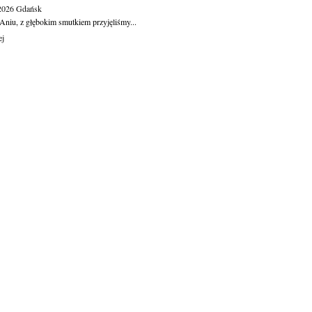
.2026
Gdańsk
Aniu, z głębokim smutkiem przyjęliśmy...
ej