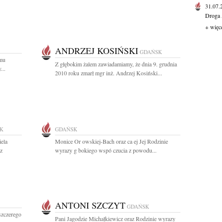
31.07
Droga 
+ więc
ANDRZEJ KOSIŃSKI
GDAŃSK
mu
Z głębokim żalem zawiadamiamy, że dnia 9. grudnia
...
2010 roku zmarł mgr inż. Andrzej Kosiński...
K
GDAŃSK
ela
Monice Or owskiej-Bach oraz ca ej Jej Rodzinie
z
wyrazy g bokiego wspó czucia z powodu...
ANTONI SZCZYT
GDAŃSK
szczerego
Pani Jagodzie Michałkiewicz oraz Rodzinie wyrazy