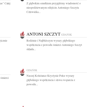
zas" Całej
Z głębokim smutkiem przyjęliśmy wiadomość o
niespodziewanym odejściu Antoniego Szczyta
Człowieka...
ANTONI SZCZYT
GDAŃSK
gicznie
Rodzinie i Najbliższym wyrazy głębokiego
współczucia z powodu śmierci Antoniego Szczyt
składa...
GDAŃSK
Naszej Koleżance Krystynie Pełce wyrazy
 śmierci
głębokiego współczucia i słowa wsparcia z
powodu...