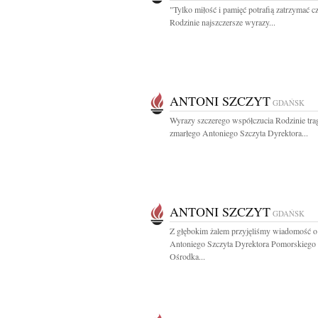
"Tylko miłość i pamięć potrafią zatrzymać c
Rodzinie najszczersze wyrazy...
ANTONI SZCZYT
GDAŃSK
Wyrazy szczerego współczucia Rodzinie tra
zmarłego Antoniego Szczyta Dyrektora...
ANTONI SZCZYT
GDAŃSK
Z głębokim żalem przyjęliśmy wiadomość o
Antoniego Szczyta Dyrektora Pomorskiego
Ośrodka...