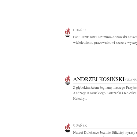
GDAŃSK
Panu Januszowi Kruminis-Łozowski nasze
wieloletniemu pracownikowi szczere wyrazy
ANDRZEJ KOSIŃSKI
GDAŃS
Z głębokim żalem żegnamy naszego Przyjaci
Andrzeja Kosińskiego Koleżanki i Koledzy 
Katedry...
GDAŃSK
Naszej Koleżance Joannie Bilickiej wyrazy 