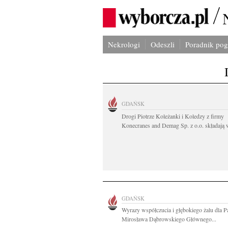
Nekrologi
Odeszli
Poradnik po
GDAŃSK
Drogi Piotrze Koleżanki i Koledzy z firmy
Konecranes and Demag Sp. z o.o. składają w
GDAŃSK
Wyrazy współczucia i głębokiego żalu dla P
Mirosława Dąbrowskiego Głównego...