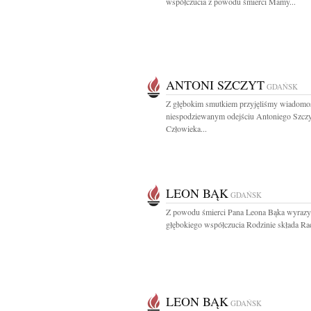
współczucia z powodu śmierci Mamy...
ANTONI SZCZYT
GDAŃSK
Z głębokim smutkiem przyjęliśmy wiadomo
niespodziewanym odejściu Antoniego Szczy
Człowieka...
LEON BĄK
GDAŃSK
Z powodu śmierci Pana Leona Bąka wyrazy
głębokiego współczucia Rodzinie składa Rad
LEON BĄK
GDAŃSK