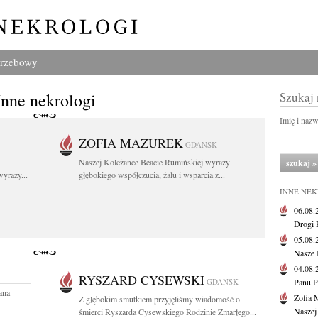
grzebowy
Inne nekrologi
Szukaj
Imię i naz
ZOFIA MAZUREK
GDAŃSK
Naszej Koleżance Beacie Rumińskiej wyrazy
yrazy...
głębokiego współczucia, żalu i wsparcia z...
INNE NE
06.08
Drogi P
05.08
Nasze 
04.08
RYSZARD CYSEWSKI
GDAŃSK
Panu P
ana
Zofia 
Z głębokim smutkiem przyjęliśmy wiadomość o
Naszej
śmierci Ryszarda Cysewskiego Rodzinie Zmarłego...