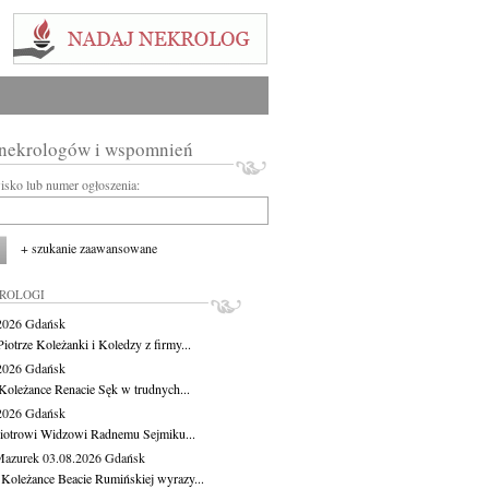
 nekrologów i wspomnień
wisko lub numer ogłoszenia:
+ szukanie zaawansowane
KROLOGI
.2026
Gdańsk
iotrze Koleżanki i Koledzy z firmy...
.2026
Gdańsk
Koleżance Renacie Sęk w trudnych...
.2026
Gdańsk
iotrowi Widzowi Radnemu Sejmiku...
Mazurek
03.08.2026
Gdańsk
 Koleżance Beacie Rumińskiej wyrazy...