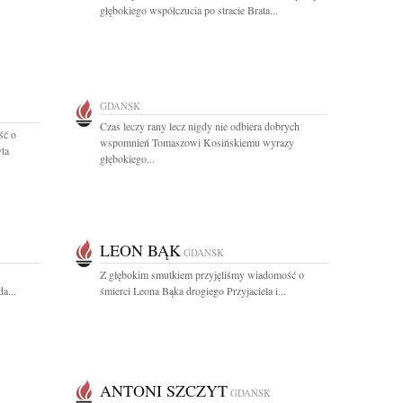
głębokiego współczucia po stracie Brata...
GDAŃSK
Czas leczy rany lecz nigdy nie odbiera dobrych
ść o
wspomnień Tomaszowi Kosińskiemu wyrazy
ta
głębokiego...
LEON BĄK
GDAŃSK
Z głębokim smutkiem przyjęliśmy wiadomość o
a...
śmierci Leona Bąka drogiego Przyjaciela i...
ANTONI SZCZYT
GDAŃSK