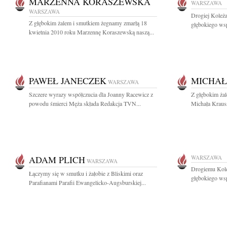
MARZENNA KORASZEWSKA
WARSZAWA
WARSZAWA
Drogiej Koleża
Z głębokim żalem i smutkiem żegnamy zmarłą 18
głębokiego ws
kwietnia 2010 roku Marzennę Koraszewską naszą...
PAWEŁ JANECZEK
MICHAŁ
WARSZAWA
Szczere wyrazy współczucia dla Joanny Racewicz z
Z głębokim żal
powodu śmierci Męża składa Redakcja TVN...
Michała Krauss
ADAM PLICH
WARSZAWA
WARSZAWA
Drogiemu Kol
Łączymy się w smutku i żałobie z Bliskimi oraz
głębokiego wsp
Parafianami Parafii Ewangelicko-Augsburskiej...