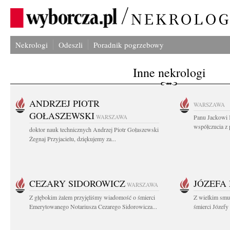
Nekrologi
Odeszli
Poradnik pogrzebowy
Inne nekrologi
ANDRZEJ PIOTR
WARSZAWA
GOŁASZEWSKI
WARSZAWA
Panu Jackowi 
współczucia z 
doktor nauk technicznych Andrzej Piotr Gołaszewski
Żegnaj Przyjacielu, dziękujemy za...
CEZARY SIDOROWICZ
JÓZEFA
WARSZAWA
Z głębokim żalem przyjęliśmy wiadomość o śmierci
Z wielkim smu
Emerytowanego Notariusza Cezarego Sidorowicza...
śmierci Józefy