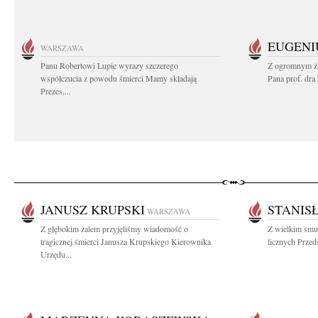
EUGENI
WARSZAWA
Panu Robertowi Lupie wyrazy szczerego
Z ogromnym ża
współczucia z powodu śmierci Mamy składają
Pana prof. dra
Prezes,...
JANUSZ KRUPSKI
STANIS
WARSZAWA
Z głębokim żalem przyjęliśmy wiadomość o
Z wielkim smu
tragicznej śmierci Janusza Krupskiego Kierownika
licznych Przeds
Urzędu...