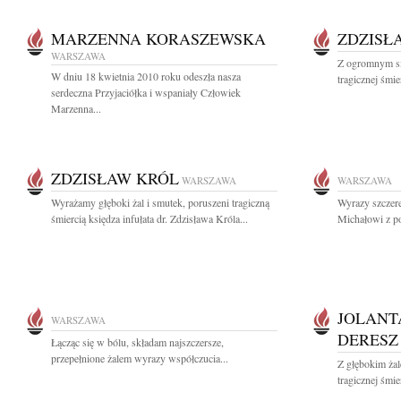
MARZENNA KORASZEWSKA
ZDZISŁ
WARSZAWA
Z ogromnym s
W dniu 18 kwietnia 2010 roku odeszła nasza
tragicznej śmi
serdeczna Przyjaciółka i wspaniały Człowiek
Marzenna...
ZDZISŁAW KRÓL
WARSZAWA
WARSZAWA
Wyrażamy głęboki żal i smutek, poruszeni tragiczną
Wyrazy szczere
śmiercią księdza infułata dr. Zdzisława Króla...
Michałowi z p
JOLANT
WARSZAWA
DERESZ
Łącząc się w bólu, składam najszczersze,
przepełnione żalem wyrazy współczucia...
Z głębokim ża
tragicznej śmi