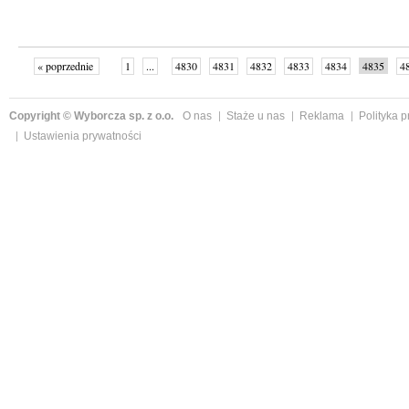
« poprzednie
1
...
4830
4831
4832
4833
4834
4835
4
...
4998
następne »
Copyright © Wyborcza sp. z o.o.
O nas
Staże u nas
Reklama
Polityka 
Ustawienia prywatności