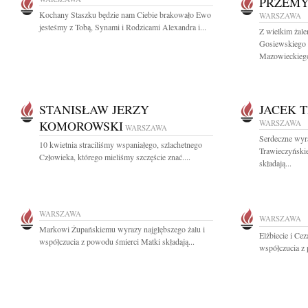
PRZEMY
Kochany Staszku będzie nam Ciebie brakowało Ewo
WARSZAWA
jesteśmy z Tobą, Synami i Rodzicami Alexandra i...
Z wielkim żal
Gosiewskiego
Mazowieckiego 
STANISŁAW JERZY
JACEK 
KOMOROWSKI
WARSZAWA
WARSZAWA
Serdeczne wyr
10 kwietnia straciliśmy wspaniałego, szlachetnego
Trawieczyński
Człowieka, którego mieliśmy szczęście znać....
składają...
WARSZAWA
WARSZAWA
Markowi Żupańskiemu wyrazy najgłębszego żalu i
Elżbiecie i C
współczucia z powodu śmierci Matki składają...
współczucia z 