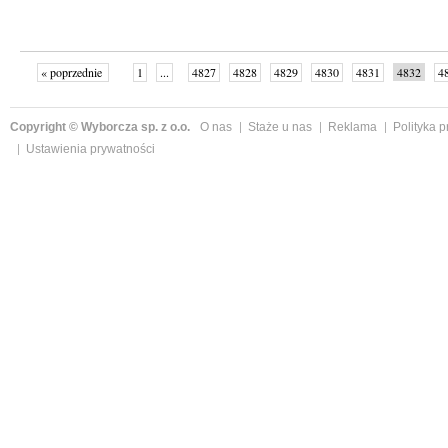
« poprzednie
1
...
4827
4828
4829
4830
4831
4832
4
...
4999
następne »
Copyright © Wyborcza sp. z o.o.
O nas
Staże u nas
Reklama
Polityka 
Ustawienia prywatności