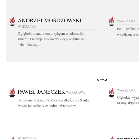
ANDRZEJ MOROZOWSKI
WARSZAWA
WARSZAWA
Pani Dziekanie
Z głębokim smutkiem przyjąłem wiadomość o
współczucia or
śmierci Andrzeja Morozowskiego wybitnego
dziennikarza,...
PAWEŁ JANECZEK
WARSZAWA
WARSZAWA
Głębokie wyra
Serdeczne wyrazy współczucia dla Żony i Synka
Mamy składa P
Pawła Janeczka Alexandra i Władysław...
WARSZAWA