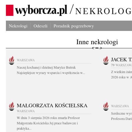
Nekrologi
Odeszli
Poradnik pogrzebowy
Inne nekrologi
JACEK 
WARSZAWA
79
WARSZAW
Naszej kochanej i dzielnej Marylce Butruk
Z wielkim żale
Najcieplejsze wyrazy wsparcia i współczucia w...
2026 roku w Au
MAŁGORZATA KOŚCIELSKA
WARSZAWA
WARSZAWA
Serdeczne wyr
W dniu 3 sierpnia 2026 roku zmarła Profesor
Profesora Dar
Małgorzata Kościelska Jej prace badawcze i
praktyka...