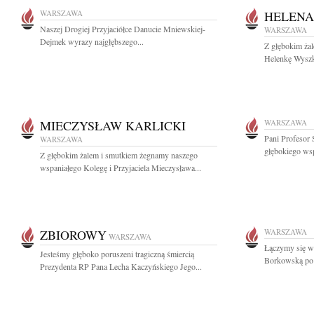
WARSZAWA
HELEN
Naszej Drogiej Przyjaciółce Danucie Mniewskiej-
WARSZAWA
Dejmek wyrazy najgłębszego...
Z głębokim ża
Helenkę Wyszk
MIECZYSŁAW KARLICKI
WARSZAWA
Pani Profesor
WARSZAWA
głębokiego wsp
Z głębokim żalem i smutkiem żegnamy naszego
wspaniałego Kolegę i Przyjaciela Mieczysława...
ZBIOROWY
WARSZAWA
WARSZAWA
Łączymy się w 
Jesteśmy głęboko poruszeni tragiczną śmiercią
Borkowską po s
Prezydenta RP Pana Lecha Kaczyńskiego Jego...