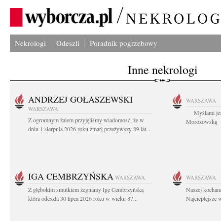
Nekrologi
Odeszli
Poradnik pogrzebowy
Inne nekrologi
ANDRZEJ GOŁASZEWSKI
WARSZAWA
WARSZAWA
Myślami jes
Z ogromnym żalem przyjęliśmy wiadomość, że w
Morozowską Ag
dniu 1 sierpnia 2026 roku zmarł przeżywszy 89 lat...
IGA CEMBRZYŃSKA
WARSZAWA
WARSZAWA
Z głębokim smutkiem żegnamy Igę Cembrzyńską
Naszej kochane
która odeszła 30 lipca 2026 roku w wieku 87...
Najcieplejsze 