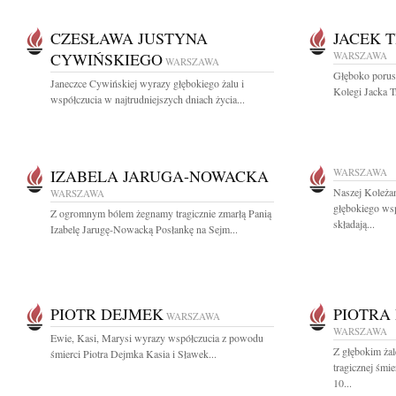
CZESŁAWA JUSTYNA
JACEK 
CYWIŃSKIEGO
WARSZAWA
WARSZAWA
Głęboko porus
Janeczce Cywińskiej wyrazy głębokiego żalu i
Kolegi Jacka T
współczucia w najtrudniejszych dniach życia...
IZABELA JARUGA-NOWACKA
WARSZAWA
Naszej Koleża
WARSZAWA
głębokiego ws
Z ogromnym bólem żegnamy tragicznie zmarłą Panią
składają...
Izabelę Jarugę-Nowacką Posłankę na Sejm...
PIOTR DEJMEK
PIOTRA
WARSZAWA
WARSZAWA
Ewie, Kasi, Marysi wyrazy współczucia z powodu
Z głębokim ża
śmierci Piotra Dejmka Kasia i Sławek...
tragicznej śmi
10...