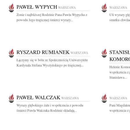
PAWEŁ WYPYCH
WARSZAWA
WARSZAWA
Żonie i najbliższej Rodzinie Pana Pawła Wypycha z
Uli wyrazy gł
powodu Jego tragicznej śmierci wyrazy...
smutku chwilac
RYSZARD RUMIANEK
STANIS
WARSZAWA
KOMOR
Łączymy się w bólu ze Społecznością Uniwersytetu
Kardynała Stefana Wyszyńskiego po tragicznej...
Helenie Komor
współczucia z 
Stanisława...
PAWEŁ WALCZAK
WARSZAWA
WARSZAWA
Wyrazy głębokiego żalu i współczucia z powodu
Pani Magdalen
śmierci Pawła Walczaka Rodzinie składają...
współczucia z 