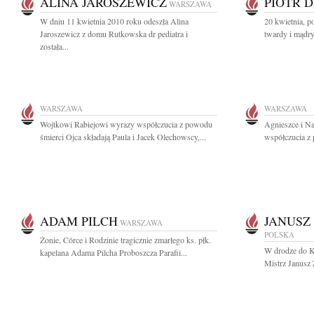
ALINA JAROSZEWICZ
PIOTR 
WARSZAWA
W dniu 11 kwietnia 2010 roku odeszła Alina
20 kwietnia, po
Jaroszewicz z domu Rutkowska dr pediatra i
twardy i mądry
została...
WARSZAWA
WARSZAWA
Wojtkowi Rabiejowi wyrazy współczucia z powodu
Agnieszce i N
śmierci Ojca składają Paula i Jacek Olechowscy,...
współczucia z 
ADAM PILCH
JANUSZ
WARSZAWA
POLSKA
Żonie, Córce i Rodzinie tragicznie zmarłego ks. płk.
W drodze do Ka
kapelana Adama Pilcha Proboszcza Parafii...
Mistrz Janusz 