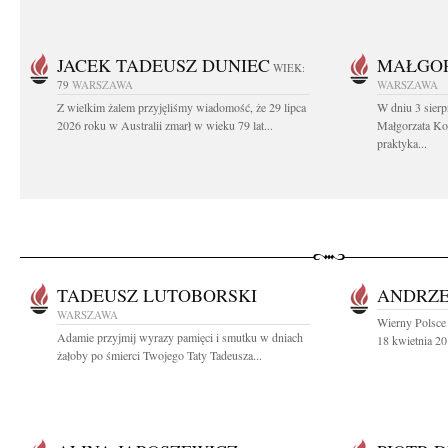
JACEK TADEUSZ DUNIEC
MAŁGOR
WIEK:
79
WARSZAWA
WARSZAWA
Z wielkim żalem przyjęliśmy wiadomość, że 29 lipca
W dniu 3 sierp
2026 roku w Australii zmarł w wieku 79 lat...
Małgorzata Koś
praktyka...
TADEUSZ LUTOBORSKI
ANDRZE
WARSZAWA
Wierny Polsce 
Adamie przyjmij wyrazy pamięci i smutku w dniach
18 kwietnia 20
żałoby po śmierci Twojego Taty Tadeusza...