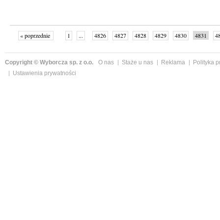
« poprzednie
1
...
4826
4827
4828
4829
4830
4831
4
...
4999
następne »
Copyright © Wyborcza sp. z o.o.
O nas
Staże u nas
Reklama
Polityka 
Ustawienia prywatności