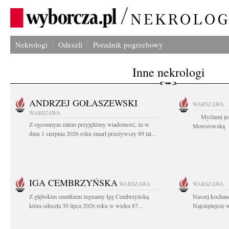
Nekrologi
Odeszli
Poradnik pogrzebowy
Inne nekrologi
ANDRZEJ GOŁASZEWSKI
WARSZAWA
WARSZAWA
Myślami jes
Z ogromnym żalem przyjęliśmy wiadomość, że w
Morozowską Ag
dniu 1 sierpnia 2026 roku zmarł przeżywszy 89 lat...
IGA CEMBRZYŃSKA
WARSZAWA
WARSZAWA
Z głębokim smutkiem żegnamy Igę Cembrzyńską
Naszej kochane
która odeszła 30 lipca 2026 roku w wieku 87...
Najcieplejsze 