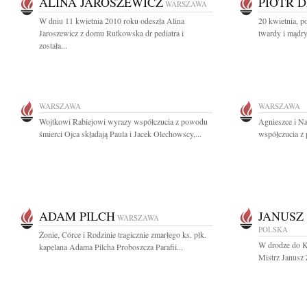
ALINA JAROSZEWICZ
PIOTR 
WARSZAWA
W dniu 11 kwietnia 2010 roku odeszła Alina
20 kwietnia, po
Jaroszewicz z domu Rutkowska dr pediatra i
twardy i mądry
została...
WARSZAWA
WARSZAWA
Wojtkowi Rabiejowi wyrazy współczucia z powodu
Agnieszce i N
śmierci Ojca składają Paula i Jacek Olechowscy,...
współczucia z 
ADAM PILCH
JANUSZ
WARSZAWA
POLSKA
Żonie, Córce i Rodzinie tragicznie zmarłego ks. płk.
W drodze do Ka
kapelana Adama Pilcha Proboszcza Parafii...
Mistrz Janusz 