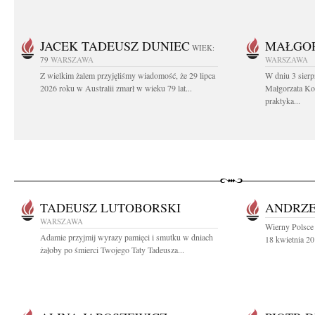
JACEK TADEUSZ DUNIEC
MAŁGOR
WIEK:
79
WARSZAWA
WARSZAWA
Z wielkim żalem przyjęliśmy wiadomość, że 29 lipca
W dniu 3 sierp
2026 roku w Australii zmarł w wieku 79 lat...
Małgorzata Koś
praktyka...
TADEUSZ LUTOBORSKI
ANDRZE
WARSZAWA
Wierny Polsce 
Adamie przyjmij wyrazy pamięci i smutku w dniach
18 kwietnia 20
żałoby po śmierci Twojego Taty Tadeusza...