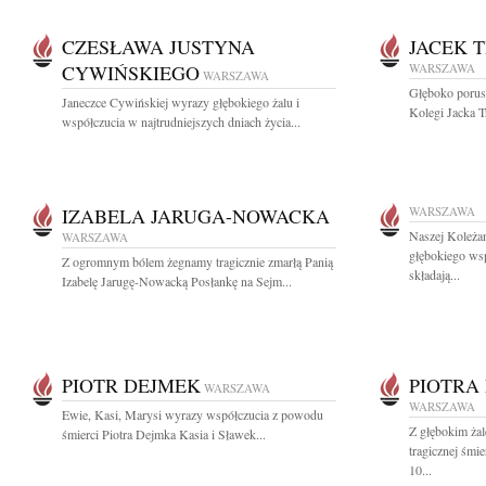
CZESŁAWA JUSTYNA
JACEK 
CYWIŃSKIEGO
WARSZAWA
WARSZAWA
Głęboko porus
Janeczce Cywińskiej wyrazy głębokiego żalu i
Kolegi Jacka T
współczucia w najtrudniejszych dniach życia...
IZABELA JARUGA-NOWACKA
WARSZAWA
Naszej Koleża
WARSZAWA
głębokiego ws
Z ogromnym bólem żegnamy tragicznie zmarłą Panią
składają...
Izabelę Jarugę-Nowacką Posłankę na Sejm...
PIOTR DEJMEK
PIOTRA
WARSZAWA
WARSZAWA
Ewie, Kasi, Marysi wyrazy współczucia z powodu
Z głębokim ża
śmierci Piotra Dejmka Kasia i Sławek...
tragicznej śmi
10...