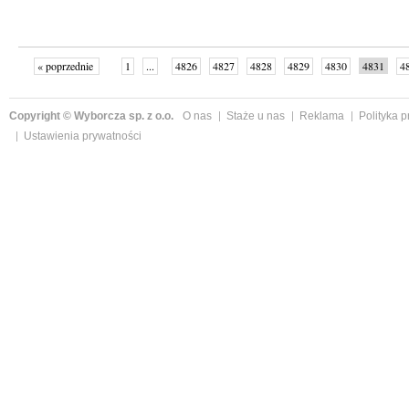
« poprzednie
1
...
4826
4827
4828
4829
4830
4831
4
...
4999
następne »
Copyright © Wyborcza sp. z o.o.
O nas
Staże u nas
Reklama
Polityka 
Ustawienia prywatności