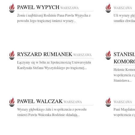
PAWEŁ WYPYCH
WARSZAWA
WARSZAWA
Żonie i najbliższej Rodzinie Pana Pawła Wypycha z
Uli wyrazy gł
powodu Jego tragicznej śmierci wyrazy...
smutku chwilac
RYSZARD RUMIANEK
STANIS
WARSZAWA
KOMOR
Łączymy się w bólu ze Społecznością Uniwersytetu
Kardynała Stefana Wyszyńskiego po tragicznej...
Helenie Komor
współczucia z 
Stanisława...
PAWEŁ WALCZAK
WARSZAWA
WARSZAWA
Wyrazy głębokiego żalu i współczucia z powodu
Pani Magdalen
śmierci Pawła Walczaka Rodzinie składają...
współczucia z 