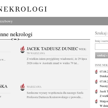
grzebowy
Inne nekrologi
Szukaj
Imię i naz
JACEK TADEUSZ DUNIEC
WIEK:
79
WARSZAWA
Z wielkim żalem przyjęliśmy wiadomość, że 29 lipca
 w...
2026 roku w Australii zmarł w wieku 79 lat...
INNE NE
07.08
Dziekan
07.08
SKA
Naszej 
WARSZAWA
Jacek 
Serdeczne wyrazy współczucia dla naszego Szefa
Z wiel
or
Profesora Dariusza Koziorowskiego z powodu...
Małgor
W dniu 