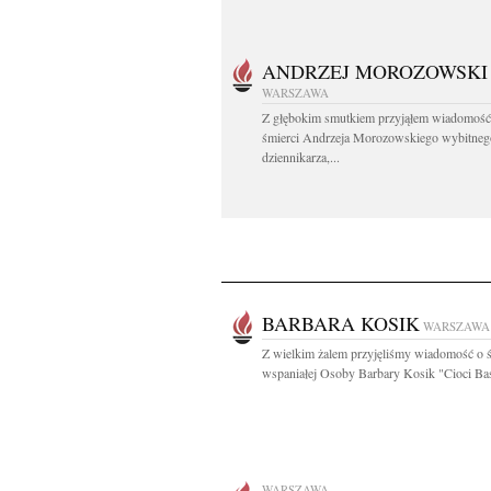
ANDRZEJ MOROZOWSKI
WARSZAWA
Z głębokim smutkiem przyjąłem wiadomość
śmierci Andrzeja Morozowskiego wybitneg
dziennikarza,...
BARBARA KOSIK
WARSZAWA
Z wielkim żalem przyjęliśmy wiadomość o ś
wspaniałej Osoby Barbary Kosik "Cioci Basi
WARSZAWA