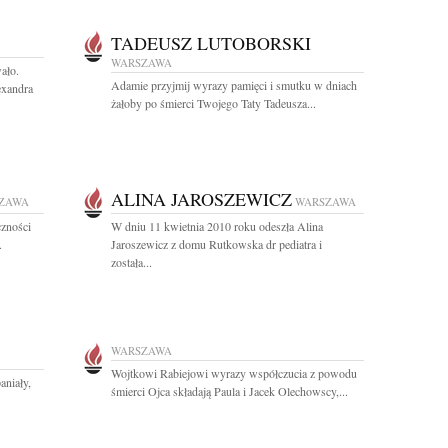
TADEUSZ LUTOBORSKI
WARSZAWA
ało.
Adamie przyjmij wyrazy pamięci i smutku w dniach
exandra
żałoby po śmierci Twojego Taty Tadeusza...
ALINA JAROSZEWICZ
ZAWA
WARSZAWA
czności
W dniu 11 kwietnia 2010 roku odeszła Alina
.
Jaroszewicz z domu Rutkowska dr pediatra i
została...
WARSZAWA
Wojtkowi Rabiejowi wyrazy współczucia z powodu
aniały,
śmierci Ojca składają Paula i Jacek Olechowscy,...