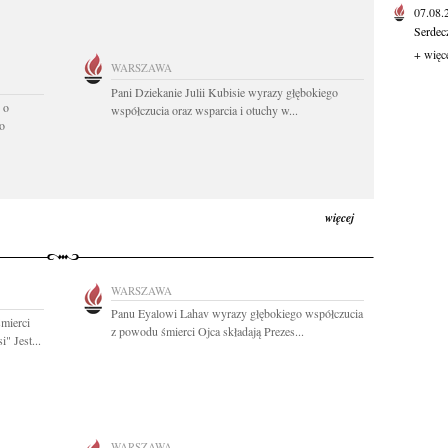
07.08
Serdec
+ więc
WARSZAWA
Pani Dziekanie Julii Kubisie wyrazy głębokiego
 o
współczucia oraz wsparcia i otuchy w...
o
więcej
WARSZAWA
Panu Eyalowi Lahav wyrazy głębokiego współczucia
mierci
z powodu śmierci Ojca składają Prezes...
" Jest...
WARSZAWA