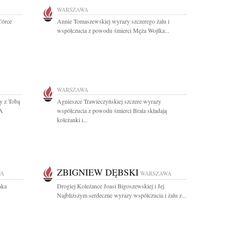
WARSZAWA
Córce
Annie Tomaszewskiej wyrazy szczerego żalu i
współczucia z powodu śmierci Męża Wojtka...
WARSZAWA
y z Tobą
Agnieszce Trawieczyńskiej szczere wyrazy
SA
współczucia z powodu śmierci Brata składają
koleżanki i...
ZBIGNIEW DĘBSKI
WA
WARSZAWA
nka
Drogiej Koleżance Joasi Bigoszewskiej i Jej
Najbliższym serdeczne wyrazy współczucia i żalu z...