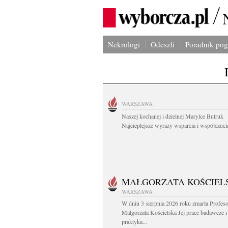
Nekrologi
Odeszli
Poradnik po
WARSZAWA
Naszej kochanej i dzielnej Marylce Butruk
Najcieplejsze wyrazy wsparcia i współczucia
MAŁGORZATA KOŚCIEL
WARSZAWA
W dniu 3 sierpnia 2026 roku zmarła Profes
Małgorzata Kościelska Jej prace badawcze i
praktyka...