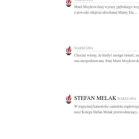
Marii Moykowskiej wyrazy głębokiego wsp
z powodu odejścia ukochanej Mamy Ela,...
WARSZAWA
Chociaż wiemy, że kiedyś nastąpi śmierć, za
ona niespodziewana. Pani Marii Moykowskie
STEFAN MELAK
WARSZAWA
W tragicznej katastrofie samolotu rządowego
nasz Kolega Stefan Melak przewodniczący..