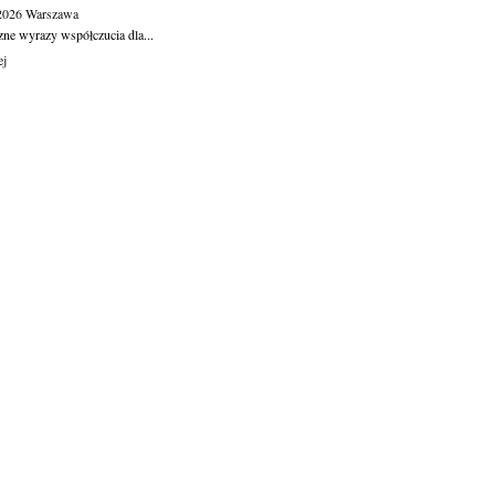
.2026
Warszawa
zne wyrazy współczucia dla...
ej