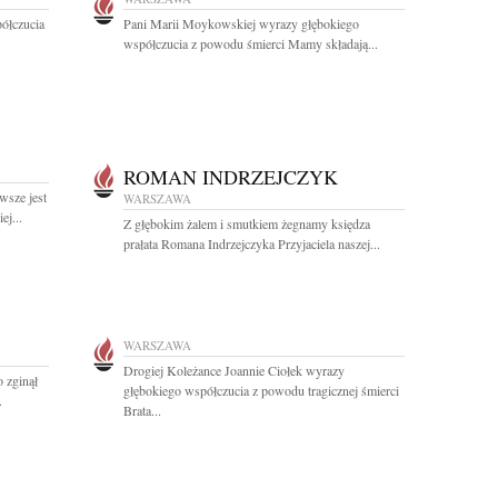
ółczucia
Pani Marii Moykowskiej wyrazy głębokiego
współczucia z powodu śmierci Mamy składają...
ROMAN INDRZEJCZYK
wsze jest
WARSZAWA
j...
Z głębokim żalem i smutkiem żegnamy księdza
prałata Romana Indrzejczyka Przyjaciela naszej...
WARSZAWA
Drogiej Koleżance Joannie Ciołek wyrazy
 zginął
głębokiego współczucia z powodu tragicznej śmierci
.
Brata...