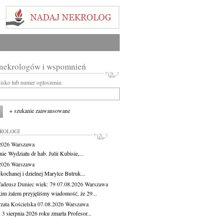
 nekrologów i wspomnień
wisko lub numer ogłoszenia:
+ szukanie zaawansowane
KROLOGI
.2026
Warszawa
ie Wydziału dr hab. Julii Kubisie,...
.2026
Warszawa
kochanej i dzielnej Marylce Butruk...
Tadeusz Duniec
wiek: 79
07.08.2026
Warszawa
kim żalem przyjęliśmy wiadomość, że 29...
zata Kościelska
07.08.2026
Warszawa
3 sierpnia 2026 roku zmarła Profesor...