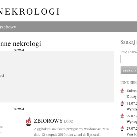
grzebowy
Inne nekrologi
Szukaj
Imię i naz
rci
INNE NE
Tadeus
Z duży
31.07
Wyrazy
29.07
ZBIOROWY
ŁÓDŹ
Wyrazy
za
27.07
Z głębokim smutkiem przyjęliśmy wiadomość, że w
..
Pani J
dniu 12 sierpnia 2010 roku zmarł dr Ryszard...