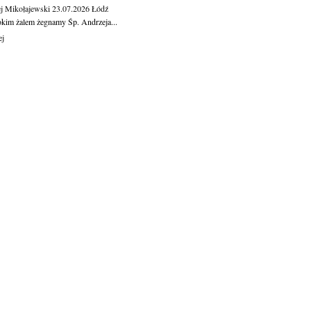
j Mikołajewski
23.07.2026
Łódź
okim żalem żegnamy Śp. Andrzeja...
ej