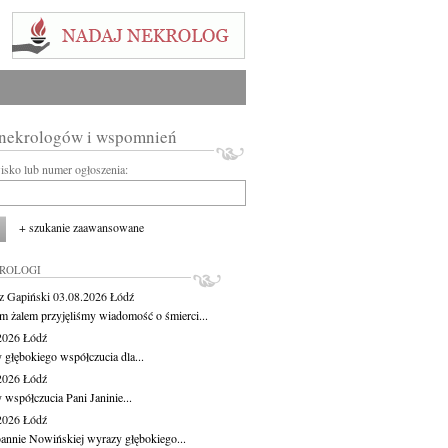
 nekrologów i wspomnień
wisko lub numer ogłoszenia:
+ szukanie zaawansowane
KROLOGI
z Gapiński
03.08.2026
Łódź
m żalem przyjęliśmy wiadomość o śmierci...
.2026
Łódź
 głębokiego współczucia dla...
.2026
Łódź
 współczucia Pani Janinie...
.2026
Łódź
oannie Nowińskiej wyrazy głębokiego...