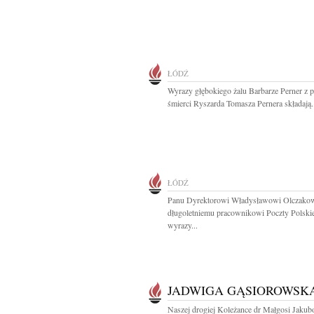
ŁÓDŹ
Wyrazy głębokiego żalu Barbarze Perner z
śmierci Ryszarda Tomasza Pernera składają.
ŁÓDŹ
Panu Dyrektorowi Władysławowi Olczako
długoletniemu pracownikowi Poczty Polskie
wyrazy...
JADWIGA GĄSIOROWSK
Naszej drogiej Koleżance dr Małgosi Jakub