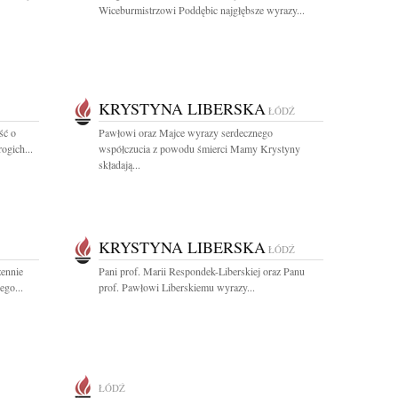
Wiceburmistrzowi Poddębic najgłębsze wyrazy...
KRYSTYNA LIBERSKA
ŁÓDŹ
ść o
Pawłowi oraz Majce wyrazy serdecznego
ogich...
współczucia z powodu śmierci Mamy Krystyny
składają...
KRYSTYNA LIBERSKA
ŁÓDŹ
zennie
Pani prof. Marii Respondek-Liberskiej oraz Panu
ego...
prof. Pawłowi Liberskiemu wyrazy...
ŁÓDŹ