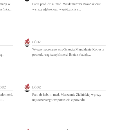
zmarła w
Panu prof. dr. n. med. Waldemarowi Różańskiemu
yńska...
wyrazy głębokiego współczucia z...
ŁÓDŹ
o
Wyrazy szczerego współczucia Magdalenie Kobus z
ą...
powodu tragicznej śmierci Brata składają...
ÓDŹ
ŁÓDŹ
iadomość,
Pani dr hab. n. med. Marzennie Zielińskiej wyrazy
i...
najszczerszego współczucia z powodu...