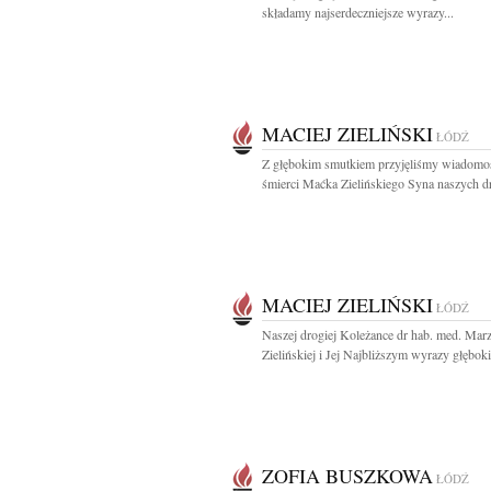
składamy najserdeczniejsze wyrazy...
MACIEJ ZIELIŃSKI
ŁÓDŹ
Z głębokim smutkiem przyjęliśmy wiadomo
śmierci Maćka Zielińskiego Syna naszych dr
MACIEJ ZIELIŃSKI
ŁÓDŹ
Naszej drogiej Koleżance dr hab. med. Mar
Zielińskiej i Jej Najbliższym wyrazy głęboki
ZOFIA BUSZKOWA
ŁÓDŹ