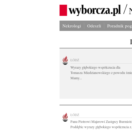
Nekrologi
Odeszli
Poradnik po
ŁÓDŹ
Wyrazy głębokiego współczucia dla
Tomasza Miedzianowskiego z powodu śmie
Mamy...
ŁÓDŹ
Panu Piotrowi Majerowi Zastępcy Burmistr
Poddębic wyrazy głębokiego współczucia z.