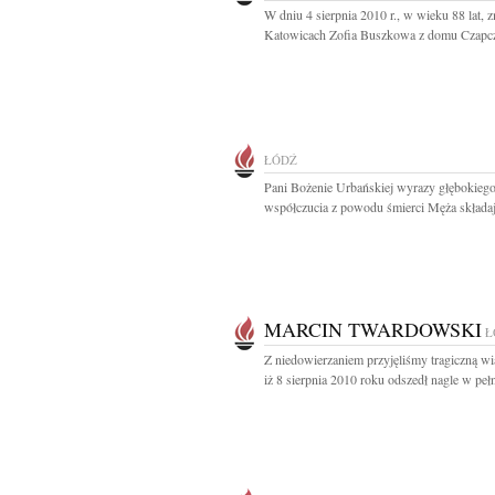
W dniu 4 sierpnia 2010 r., w wieku 88 lat, 
Katowicach Zofia Buszkowa z domu Czapcz
ŁÓDŹ
Pani Bożenie Urbańskiej wyrazy głębokieg
współczucia z powodu śmierci Męża składaj
MARCIN TWARDOWSKI
Ł
Z niedowierzaniem przyjęliśmy tragiczną w
iż 8 sierpnia 2010 roku odszedł nagle w pełn