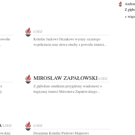
Andrze
Z głęb
+ więc
ŁÓDŹ
 powodu
Koledze Jackowi Olczakowi wyrazy szczerego
..
współczucia oraz słowa otuchy z powodu śmierci...
MIROSŁAW ZAPAŁOWSKI
ŁÓDŹ
wi
Z głębokim smutkiem przyjęliśmy wiadomość o
j
tragicznej śmierci Mirosława Zapałowskiego...
A
ŁÓDŹ
ŁÓDŹ
owskiej
Drogiemu Koledze Piotrowi Majerowi