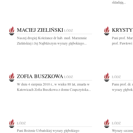
składają...
MACIEJ ZIELIŃSKI
KRYSTY
ŁÓDŹ
Naszej drogiej Koleżance dr hab. med. Marzennie
Pani prof. Mar
Zielińskiej i Jej Najbliższym wyrazy głębokiego...
prof. Pawłowi 
ZOFIA BUSZKOWA
ŁÓDŹ
ŁÓDŹ
W dniu 4 sierpnia 2010 r., w wieku 88 lat, zmarła w
Panu prof. dr
Katowicach Zofia Buszkowa z domu Czapczyńska...
wyrazy głęboki
ŁÓDŹ
ŁÓDŹ
Pani Bożenie Urbańskiej wyrazy głębokiego
Wyrazy szczer