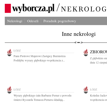
Nekrologi
Odeszli
Poradnik pogrzebowy
Inne nekrologi
ŁÓDŹ
ZBIOR
Panu Piotrowi Majerowi Zastępcy Burmistrza
Z głębokim sm
Poddębic wyrazy głębokiego współczucia z...
dniu 12 sierpn
ŁÓDŹ
ŁÓDŹ
Wyrazy głębokiego żalu Barbarze Perner z powodu
Koledze Jacko
śmierci Ryszarda Tomasza Pernera składają...
współczucia or