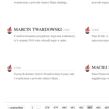
współczucia z powodu śmierci Męża składają...
powodu tragiczn
MARCIN TWARDOWSKI
ŁÓDŹ
ŁÓDŹ
Z niedowierzaniem przyjęliśmy tragiczną wiadomość,
Pani dr hab. n
iż 8 sierpnia 2010 roku odszedł nagle w pełni...
najszczerszego
MACIEJ 
ŁÓDŹ
Naszej Koleżance Sylwii Twardowskiej wyrazy żalu
Panu Prezesow
i współczucia z powodu śmierci Męża...
najgłębszego w
« poprzednie
1
...
478
479
480
481
482
483
484
485