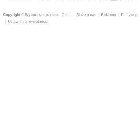
następne »
Copyright © Wyborcza sp. z o.o.
O nas
Staże u nas
Reklama
Polityka 
Ustawienia prywatności