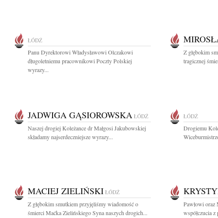
MIROSŁ
ŁÓDŹ
Panu Dyrektorowi Władysławowi Olczakowi
Z głębokim sm
długoletniemu pracownikowi Poczty Polskiej
tragicznej śmi
wyrazy...
JADWIGA GĄSIOROWSKA
ŁÓDŹ
ŁÓDŹ
Naszej drogiej Koleżance dr Małgosi Jakubowskiej
Drogiemu Kole
składamy najserdeczniejsze wyrazy...
Wiceburmistrzo
MACIEJ ZIELIŃSKI
KRYSTY
ŁÓDŹ
Z głębokim smutkiem przyjęliśmy wiadomość o
Pawłowi oraz 
śmierci Maćka Zielińskiego Syna naszych drogich...
współczucia z