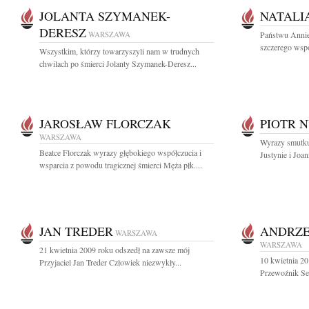
JOLANTA SZYMANEK-
NATALI
DERESZ
WARSZAWA
Państwu Annie
szczerego wspó
Wszystkim, którzy towarzyszyli nam w trudnych
chwilach po śmierci Jolanty Szymanek-Deresz...
JAROSŁAW FLORCZAK
PIOTR 
WARSZAWA
Wyrazy smutku 
Beatce Florczak wyrazy głębokiego współczucia i
Justynie i Joan
wsparcia z powodu tragicznej śmierci Męża płk....
JAN TREDER
ANDRZE
WARSZAWA
WARSZAWA
21 kwietnia 2009 roku odszedł na zawsze mój
10 kwietnia 20
Przyjaciel Jan Treder Człowiek niezwykły...
Przewoźnik Sek