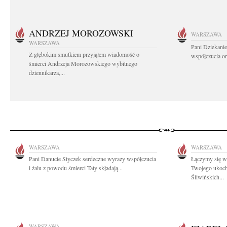
ANDRZEJ MOROZOWSKI
WARSZAWA
WARSZAWA
Pani Dziekanie
Z głębokim smutkiem przyjąłem wiadomość o
współczucia or
śmierci Andrzeja Morozowskiego wybitnego
dziennikarza,...
WARSZAWA
WARSZAWA
Pani Danucie Styczek serdeczne wyrazy współczucia
Łączymy się w 
i żalu z powodu śmierci Taty składają...
Twojego ukoch
Śliwińskich...
WARSZAWA