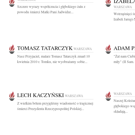
IZABEL
Szczere wyrazy współczucia i głębokiego żalu z
WARSZAWA
powodu śmierci Matki Pani Jadwidze...
Wstrząśnięci śm
Izabeli Jarugi-
TOMASZ TATARCZYK
ADAM P
WARSZAWA
Nasz Przyjaciel, malarz Tomasz Tatarczyk zmarł 10
"Żal nam Ciebi
kwietnia 2010 r. Tomku, nie wyobrażamy sobie...
miły" (II Sam. 
LECH KACZYŃSKI
WARSZAWA
WARSZAWA
Naszej Koleża
Z wielkim bólem przyjęliśmy wiadomość o tragicznej
głębokiego ws
śmierci Prezydenta Rzeczypospolitej Polskiej...
składają...