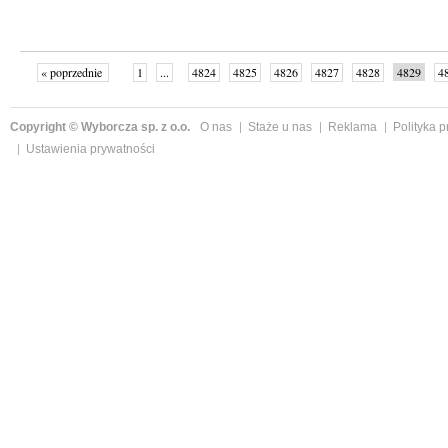
« poprzednie
1
...
4824
4825
4826
4827
4828
4829
4
...
4999
następne »
Copyright © Wyborcza sp. z o.o.
O nas
Staże u nas
Reklama
Polityka 
Ustawienia prywatności