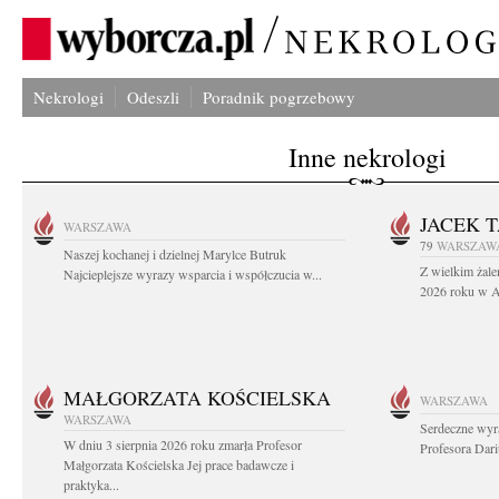
Nekrologi
Odeszli
Poradnik pogrzebowy
Inne nekrologi
JACEK 
WARSZAWA
79
WARSZAW
Naszej kochanej i dzielnej Marylce Butruk
Z wielkim żale
Najcieplejsze wyrazy wsparcia i współczucia w...
2026 roku w Au
MAŁGORZATA KOŚCIELSKA
WARSZAWA
WARSZAWA
Serdeczne wyr
W dniu 3 sierpnia 2026 roku zmarła Profesor
Profesora Dar
Małgorzata Kościelska Jej prace badawcze i
praktyka...