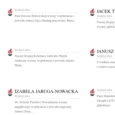
WARSZAWA
JACEK 
Pani Dorocie Żebrowskiej wyrazy współczucia z
WARSZAWA
powodu śmierci Ojca składają pracownicy Biura...
Naszej drogiej
wyrazy głębok
WARSZAWA
JANUSZ
Naszej Drogiej Koleżance Jadwidze Wężyk
WARSZAWA
serdeczne wyrazy współczucia z powodu śmierci
Z wielkim smu
Męża...
o śmierci nasz
IZABELA JARUGA-NOWACKA
WARSZAWA
Panu Stanisła
WARSZAWA
Zarządu LOT C
Dr. Jerzemu Pawłowi Nowackiemu wyrazy
głębokiego...
najgłębszego współczucia z powodu tragicznej
śmierci Żony,...