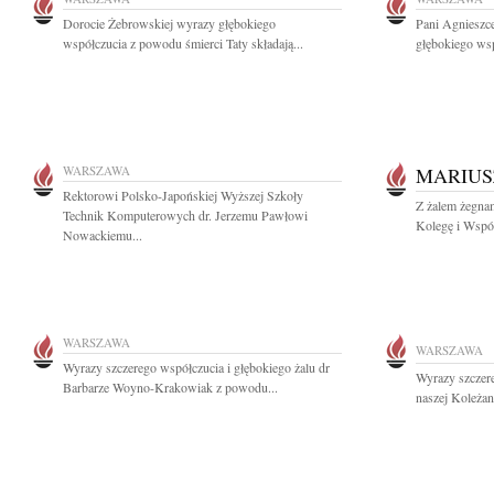
Dorocie Żebrowskiej wyrazy głębokiego
Pani Agnieszce
współczucia z powodu śmierci Taty składają...
głębokiego wsp
WARSZAWA
MARIUS
Rektorowi Polsko-Japońskiej Wyższej Szkoły
Z żalem żegna
Technik Komputerowych dr. Jerzemu Pawłowi
Kolegę i Wspó
Nowackiemu...
WARSZAWA
WARSZAWA
Wyrazy szczerego współczucia i głębokiego żalu dr
Wyrazy szczere
Barbarze Woyno-Krakowiak z powodu...
naszej Koleżan