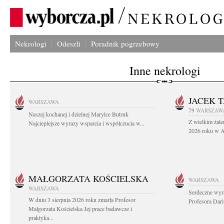
Nekrologi
Odeszli
Poradnik pogrzebowy
Inne nekrologi
JACEK 
WARSZAWA
79
WARSZAW
Naszej kochanej i dzielnej Marylce Butruk
Z wielkim żale
Najcieplejsze wyrazy wsparcia i współczucia w...
2026 roku w Au
MAŁGORZATA KOŚCIELSKA
WARSZAWA
WARSZAWA
Serdeczne wyr
W dniu 3 sierpnia 2026 roku zmarła Profesor
Profesora Dar
Małgorzata Kościelska Jej prace badawcze i
praktyka...