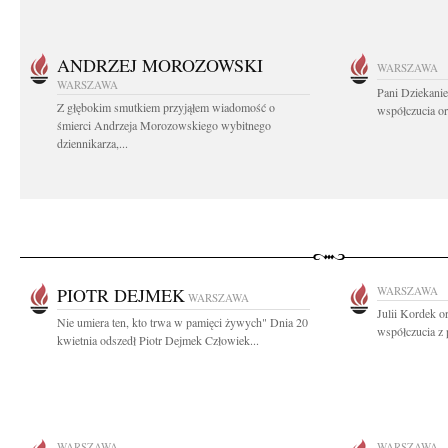
ANDRZEJ MOROZOWSKI
WARSZAWA
WARSZAWA
Pani Dziekanie
Z głębokim smutkiem przyjąłem wiadomość o
współczucia or
śmierci Andrzeja Morozowskiego wybitnego
dziennikarza,...
PIOTR DEJMEK
WARSZAWA
WARSZAWA
Julii Kordek o
Nie umiera ten, kto trwa w pamięci żywych" Dnia 20
współczucia z 
kwietnia odszedł Piotr Dejmek Człowiek...
WARSZAWA
WARSZAWA