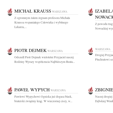
MICHAŁ KRAUSS
IZABELA
WARSZAWA
NOWAC
Z ogromnym żalem żegnam profesora Michała
Kraussa wspaniałego Człowieka i wybitnego
Z powodu tragi
Lekarza,...
Nowackiej wyr
PIOTR DEJMEK
WARSZAWA
WARSZAWA
Drogiej Przyja
Odszedł Piotr Dejmek wieloletni Przyjaciel naszej
Pluchratowi se
Rodziny Wyrazy współczucia Najbliższym Beata...
PAWEŁ WYPYCH
ZBIGNI
WARSZAWA
Pawłowi Wypychowi Ogniska już dogasa blask,
Naszej drogiej
braterski zwiążmy krąg. W wieczornej ciszy, w...
Dębskiej Wnuk