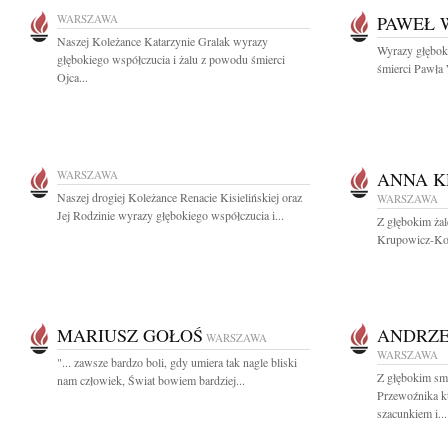
WARSZAWA
PAWEŁ 
Naszej Koleżance Katarzynie Gralak wyrazy
Wyrazy głębok
głębokiego współczucia i żalu z powodu śmierci
śmierci Pawła 
Ojca...
WARSZAWA
ANNA K
Naszej drogiej Koleżance Renacie Kisielińskiej oraz
WARSZAWA
Jej Rodzinie wyrazy głębokiego współczucia i...
Z głębokim ża
Krupowicz-Kot
MARIUSZ GOŁOŚ
ANDRZE
WARSZAWA
WARSZAWA
"... zawsze bardzo boli, gdy umiera tak nagle bliski
Z głębokim sm
nam człowiek, Świat bowiem bardziej...
Przewoźnika k
szacunkiem i...