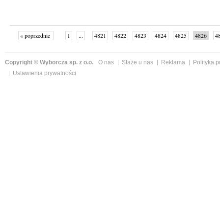
« poprzednie
1
...
4821
4822
4823
4824
4825
4826
4
...
4999
następne »
Copyright © Wyborcza sp. z o.o.
O nas
Staże u nas
Reklama
Polityka 
Ustawienia prywatności