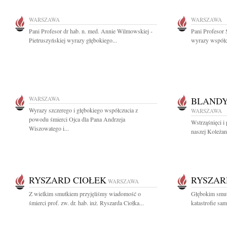
WARSZAWA
WARSZAWA
Pani Profesor dr hab. n. med. Annie Wilmowskiej -
Pani Profesor 
Pietruszyńskiej wyrazy głębokiego...
wyrazy współcz
WARSZAWA
BLAND
Wyrazy szczerego i głębokiego współczucia z
WARSZAWA
powodu śmierci Ojca dla Pana Andrzeja
Wstrząśnięci i
Wiszowatego i...
naszej Koleżan
RYSZARD CIOŁEK
RYSZAR
WARSZAWA
Z wielkim smutkiem przyjęliśmy wiadomość o
Głębokim smutk
śmierci prof. zw. dr. hab. inż. Ryszarda Ciołka...
katastrofie sa