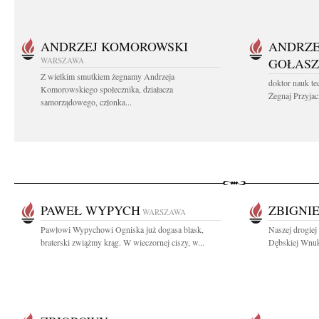
ANDRZEJ KOMOROWSKI
ANDRZE
WARSZAWA
GOŁASZ
Z wielkim smutkiem żegnamy Andrzeja
doktor nauk te
Komorowskiego społecznika, działacza
Żegnaj Przyjaci
samorządowego, członka...
PAWEŁ WYPYCH
ZBIGNI
WARSZAWA
Pawłowi Wypychowi Ogniska już dogasa blask,
Naszej drogiej
braterski zwiążmy krąg. W wieczornej ciszy, w...
Dębskiej Wnuk