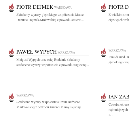
PIOTR DEJMEK
PIOTR 
WARSZAWA
Składamy wyrazy głębokiego współczucia Matce
Z wielkim smu
Danucie Dejmek-Mniewskiej z powodu śmierci...
ciężkiej chorob
PAWEŁ WYPYCH
WARSZAWA
WARSZAWA
Pani dr med. 
Małgosi Wypych oraz całej Rodzinie składamy
głębokiego wsp
serdeczne wyrazy współczucia z powodu tragicznej...
WARSZAWA
JAN ZA
Serdeczne wyrazy współczucia i żalu Barbarze
Cokolwiek ucz
Markowskiej z powodu śmierci Mamy składają...
najmniejszych 
Z...