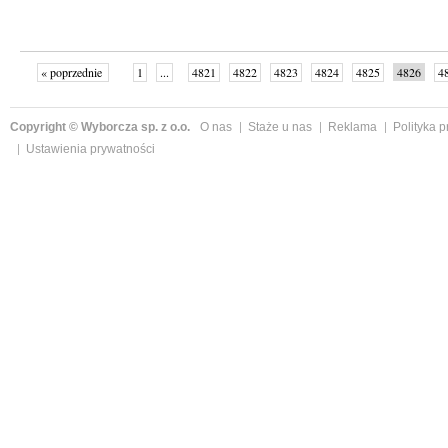
« poprzednie
1
...
4821
4822
4823
4824
4825
4826
4
...
4998
następne »
Copyright © Wyborcza sp. z o.o.
O nas
Staże u nas
Reklama
Polityka 
Ustawienia prywatności