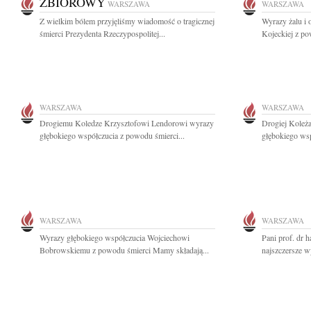
ZBIOROWY
WARSZAWA
WARSZAWA
Z wielkim bólem przyjęliśmy wiadomość o tragicznej
Wyrazy żalu i o
śmierci Prezydenta Rzeczypospolitej...
Kojeckiej z p
WARSZAWA
WARSZAWA
Drogiemu Koledze Krzysztofowi Lendorowi wyrazy
Drogiej Koleż
głębokiego współczucia z powodu śmierci...
głębokiego wsp
WARSZAWA
WARSZAWA
Wyrazy głębokiego współczucia Wojciechowi
Pani prof. dr 
Bobrowskiemu z powodu śmierci Mamy składają...
najszczersze wy