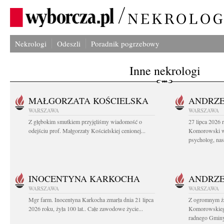
Nekrologi
Odeszli
Poradnik pogrzebowy
Inne nekrologi
MAŁGORZATA KOŚCIELSKA
ANDRZE
WARSZAWA
WARSZAWA
Z głębokim smutkiem przyjęliśmy wiadomość o
27 lipca 2026 
odejściu prof. Małgorzaty Kościelskiej cenionej...
Komorowski ws
psycholog, nasz
INOCENTYNA KARKOCHA
ANDRZE
WARSZAWA
WARSZAWA
Mgr farm. Inocentyna Karkocha zmarła dnia 21 lipca
Z ogromnym ż
2026 roku, żyła 100 lat.. Całe zawodowe życie...
Komorowskiego
radnego Gminy