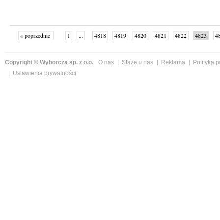
« poprzednie
1
...
4818
4819
4820
4821
4822
4823
4
...
4999
następne »
Copyright © Wyborcza sp. z o.o.
O nas
Staże u nas
Reklama
Polityka 
Ustawienia prywatności