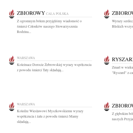
ZBIOROWY
ZBIOR
CAŁA POLSKA
Z ogromnym bólem przyjęliśmy wiadomość o
Wyrazy serdecz
śmierci Członków naszego Stowarzyszenia
Bliskich wszyst
Rodzina...
WARSZAWA
RYSZAR
Koleżnace Dorocie Żebrowskiej wyrazy współczucia
Zmarł w wieku 
z powodu śmierci Taty składają...
"Ryszard" z-ca
WARSZAWA
ZBIOR
Koledze Wiesławowi Myszkowskiemu wyrazy
Z głębokim bó
współczucia i żalu z powodu śmierci Mamy
naszych Przyjac
składają...