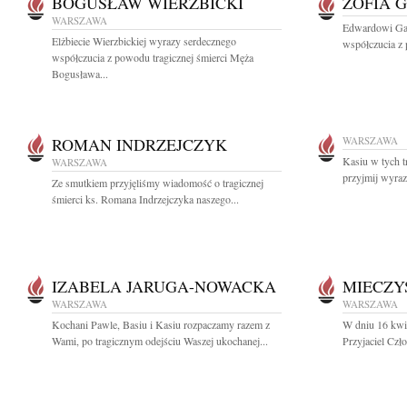
BOGUSŁAW WIERZBICKI
ZOFIA 
WARSZAWA
Edwardowi Gaw
Elżbiecie Wierzbickiej wyrazy serdecznego
współczucia z 
współczucia z powodu tragicznej śmierci Męża
Bogusława...
ROMAN INDRZEJCZYK
WARSZAWA
Kasiu w tych t
WARSZAWA
przyjmij wyraz
Ze smutkiem przyjęliśmy wiadomość o tragicznej
śmierci ks. Romana Indrzejczyka naszego...
IZABELA JARUGA-NOWACKA
MIECZY
WARSZAWA
WARSZAWA
Kochani Pawle, Basiu i Kasiu rozpaczamy razem z
W dniu 16 kwie
Wami, po tragicznym odejściu Waszej ukochanej...
Przyjaciel Czł