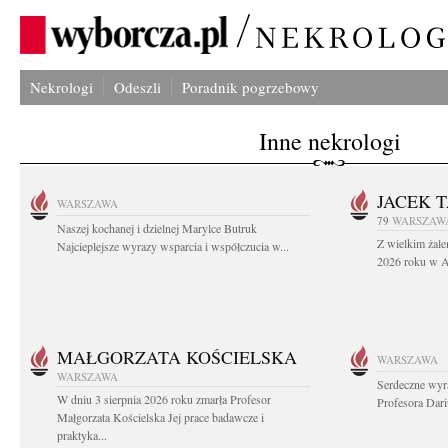
Nekrologi
Odeszli
Poradnik pogrzebowy
Inne nekrologi
JACEK 
WARSZAWA
79
WARSZAW
Naszej kochanej i dzielnej Marylce Butruk
Z wielkim żale
Najcieplejsze wyrazy wsparcia i współczucia w...
2026 roku w Au
MAŁGORZATA KOŚCIELSKA
WARSZAWA
WARSZAWA
Serdeczne wyr
W dniu 3 sierpnia 2026 roku zmarła Profesor
Profesora Dar
Małgorzata Kościelska Jej prace badawcze i
praktyka...