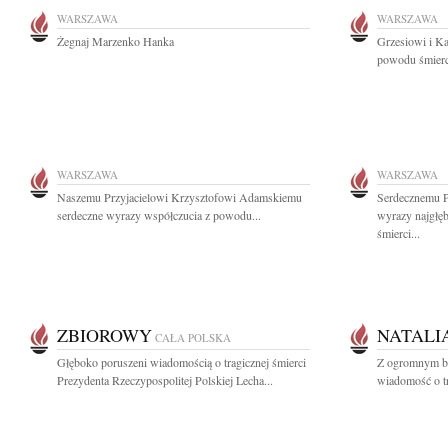
WARSZAWA
WARSZAWA
Żegnaj Marzenko Hanka
Grzesiowi i Ka
powodu śmierci
WARSZAWA
WARSZAWA
Naszemu Przyjacielowi Krzysztofowi Adamskiemu
Serdecznemu P
serdeczne wyrazy współczucia z powodu...
wyrazy najgłę
śmierci...
ZBIOROWY
NATALI
CAŁA POLSKA
Głęboko poruszeni wiadomością o tragicznej śmierci
Z ogromnym bó
Prezydenta Rzeczypospolitej Polskiej Lecha...
wiadomość o tr