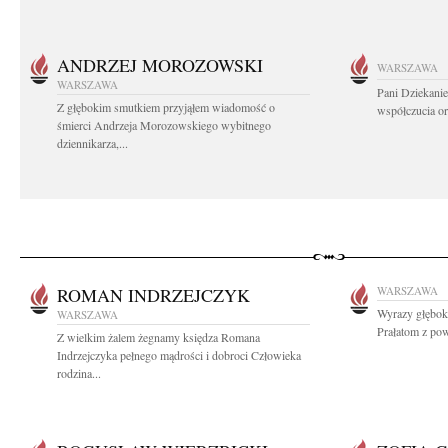
ANDRZEJ MOROZOWSKI
WARSZAWA
WARSZAWA
Pani Dziekanie
Z głębokim smutkiem przyjąłem wiadomość o
współczucia or
śmierci Andrzeja Morozowskiego wybitnego
dziennikarza,...
ROMAN INDRZEJCZYK
WARSZAWA
Wyrazy głębok
WARSZAWA
Prałatom z pow
Z wielkim żalem żegnamy księdza Romana
Indrzejczyka pełnego mądrości i dobroci Człowieka
rodzina...