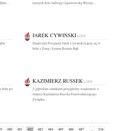
bic...
naszych firm Jadwigę Gąsiorowską Wyrazy...
JAREK CYWIŃSKI
ŁÓDŹ
ębic
Zmarł mój Przyjaciel Jarek Cywiński Łączę się w
.
bólu z Żoną i Synem Roman Bąk
KAZIMIERZ RUSSEK
ŁÓDŹ
m bólu po
Z głębokim smutkiem przyjęliśmy wiadomość o
śmierci Kazimierza Russka Przewodniczącego
Związku...
79
480
481
482
483
484
485
486
487
...
516