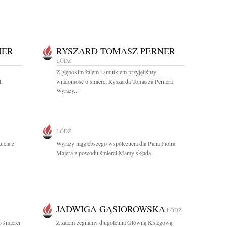
NER
RYSZARD TOMASZ PERNER
ŁÓDŹ
Z głębokim żalem i smutkiem przyjęliśmy
l,
wiadomość o śmierci Ryszarda Tomasza Pernera
Wyrazy...
ŁÓDŹ
ucia z
Wyrazy najgłębszego współczucia dla Pana Piotra
Majera z powodu śmierci Mamy składa...
JADWIGA GĄSIOROWSKA
ŁÓDŹ
 śmierci
Z żalem żegnamy długoletnią Główną Księgową