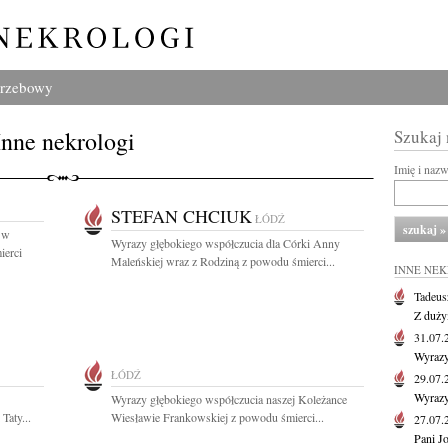
grzebowy
Inne nekrologi
Szukaj
Imię i naz
STEFAN CHCIUK
ŁÓDŹ
 w
Wyrazy głębokiego współczucia dla Córki Anny
ierci
Maleńskiej wraz z Rodziną z powodu śmierci...
INNE NE
Tadeus
Z duży
31.07
Wyrazy
ŁÓDŹ
29.07
Wyrazy
Wyrazy głębokiego współczucia naszej Koleżance
Taty...
Wiesławie Frankowskiej z powodu śmierci...
27.07
Pani J