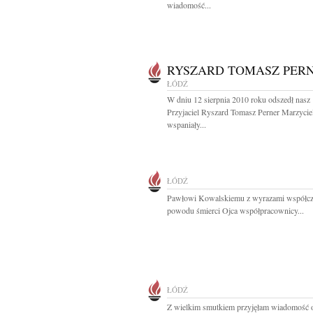
wiadomość...
RYSZARD TOMASZ PER
ŁÓDŹ
W dniu 12 sierpnia 2010 roku odszedł nasz
Przyjaciel Ryszard Tomasz Perner Marzycie
wspaniały...
ŁÓDŹ
Pawłowi Kowalskiemu z wyrazami współcz
powodu śmierci Ojca współpracownicy...
ŁÓDŹ
Z wielkim smutkiem przyjęłam wiadomość o