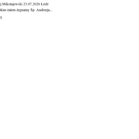
j Mikołajewski
23.07.2026
Łódź
okim żalem żegnamy Śp. Andrzeja...
ej