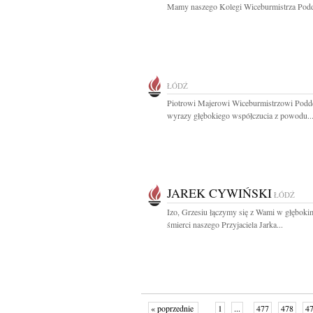
Mamy naszego Kolegi Wiceburmistrza Poddę
ŁÓDŹ
Piotrowi Majerowi Wiceburmistrzowi Podd
wyrazy głębokiego współczucia z powodu..
JAREK CYWIŃSKI
ŁÓDŹ
Izo, Grzesiu łączymy się z Wami w głęboki
śmierci naszego Przyjaciela Jarka...
« poprzednie
1
...
477
478
4