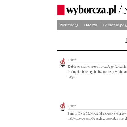
Nekrologi
Odeszli
Poradnik po
ŁÓDŹ
Kubie Araszkiewiczowi oraz Jego Rodzinie
trudnych i bolesnych chwilach z powodu śm
Taty...
ŁÓDŹ
Pani dr Ewie Malencie-Markiewicz wyrazy
najgłębszego współczucia z powodu śmierci 