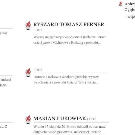
Andrze
Z głęb
+ więc
RYSZARD TOMASZ PERNER
ŁÓDŹ
wyrazy
Wyrazy najgłębszego współczucia Barbarze Perner
oraz Synowi Michałowi z Rodziną z powodu...
ŁÓDŹ
Dorocie i Jackowi Garstkom głębokie wyrazy
 śmierci
współczucia z powodu śmierci Taty i Teścia...
ego...
MARIAN ŁUKOWIAK
ŁÓDŹ
... Z
W dniu 15 sierpnia 2010 roku odszedł od nas nasz
długoletni współpracownik, nauczyciel, mentor,...