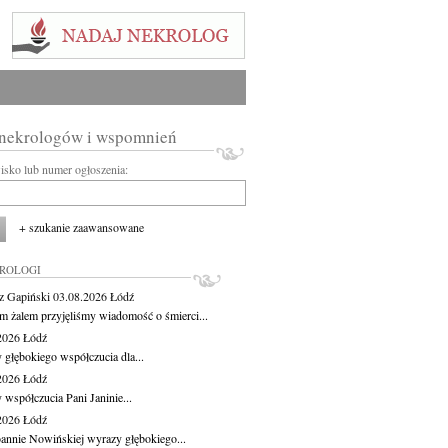
 nekrologów i wspomnień
wisko lub numer ogłoszenia:
+ szukanie zaawansowane
KROLOGI
z Gapiński
03.08.2026
Łódź
m żalem przyjęliśmy wiadomość o śmierci...
.2026
Łódź
 głębokiego współczucia dla...
.2026
Łódź
 współczucia Pani Janinie...
.2026
Łódź
oannie Nowińskiej wyrazy głębokiego...