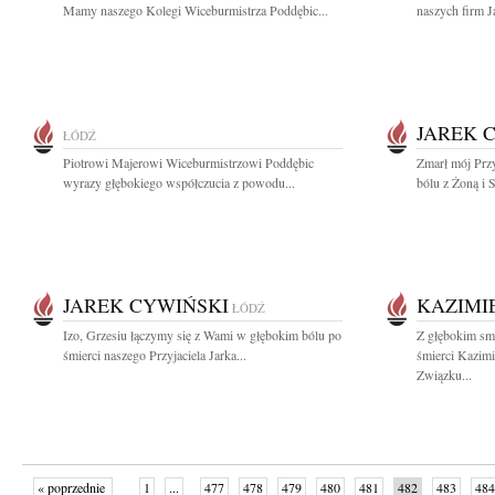
Mamy naszego Kolegi Wiceburmistrza Poddębic...
naszych firm 
JAREK 
ŁÓDŹ
Piotrowi Majerowi Wiceburmistrzowi Poddębic
Zmarł mój Przy
wyrazy głębokiego współczucia z powodu...
bólu z Żoną i
JAREK CYWIŃSKI
KAZIMI
ŁÓDŹ
Izo, Grzesiu łączymy się z Wami w głębokim bólu po
Z głębokim sm
śmierci naszego Przyjaciela Jarka...
śmierci Kazim
Związku...
« poprzednie
1
...
477
478
479
480
481
482
483
484