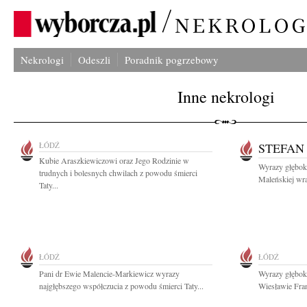
Nekrologi
Odeszli
Poradnik pogrzebowy
Inne nekrologi
ŁÓDŹ
STEFAN
Kubie Araszkiewiczowi oraz Jego Rodzinie w
Wyrazy głębok
trudnych i bolesnych chwilach z powodu śmierci
Maleńskiej wra
Taty...
ŁÓDŹ
ŁÓDŹ
Pani dr Ewie Malencie-Markiewicz wyrazy
Wyrazy głębok
najgłębszego współczucia z powodu śmierci Taty...
Wiesławie Fran