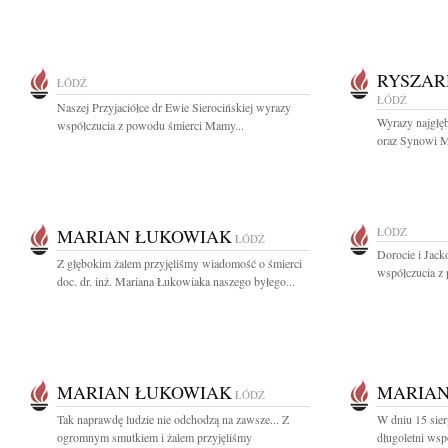
RYSZAR
ŁÓDŹ
ŁÓDŹ
Naszej Przyjaciółce dr Ewie Sierocińskiej wyrazy
Wyrazy najgłę
współczucia z powodu śmierci Mamy...
oraz Synowi M
MARIAN ŁUKOWIAK
ŁÓDŹ
ŁÓDŹ
Dorocie i Jac
Z głębokim żalem przyjęliśmy wiadomość o śmierci
współczucia z 
doc. dr. inż. Mariana Łukowiaka naszego byłego...
MARIAN ŁUKOWIAK
MARIAN
ŁÓDŹ
Tak naprawdę ludzie nie odchodzą na zawsze... Z
W dniu 15 sier
ogromnym smutkiem i żalem przyjęliśmy
długoletni wsp