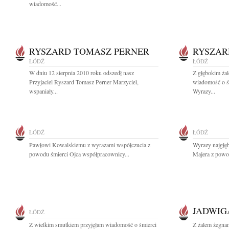
wiadomość...
RYSZARD TOMASZ PERNER
RYSZAR
ŁÓDŹ
ŁÓDŹ
W dniu 12 sierpnia 2010 roku odszedł nasz
Z głębokim żal
Przyjaciel Ryszard Tomasz Perner Marzyciel,
wiadomość o ś
wspaniały...
Wyrazy...
ŁÓDŹ
ŁÓDŹ
Pawłowi Kowalskiemu z wyrazami współczucia z
Wyrazy najgłęb
powodu śmierci Ojca współpracownicy...
Majera z powo
JADWIG
ŁÓDŹ
Z wielkim smutkiem przyjęłam wiadomość o śmierci
Z żalem żegna