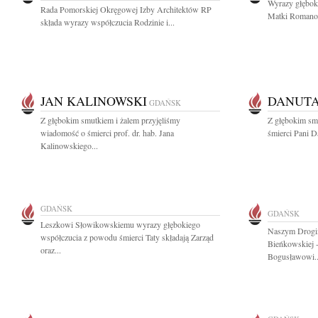
Wyrazy głębok
Rada Pomorskiej Okręgowej Izby Architektów RP
Matki Romano
składa wyrazy współczucia Rodzinie i...
JAN KALINOWSKI
DANUT
GDAŃSK
Z głębokim smutkiem i żalem przyjęliśmy
Z głębokim sm
wiadomość o śmierci prof. dr. hab. Jana
śmierci Pani D
Kalinowskiego...
GDAŃSK
GDAŃSK
Leszkowi Słowikowskiemu wyrazy głębokiego
Naszym Drogim
współczucia z powodu śmierci Taty składają Zarząd
Bieńkowskiej -
oraz...
Bogusławowi..