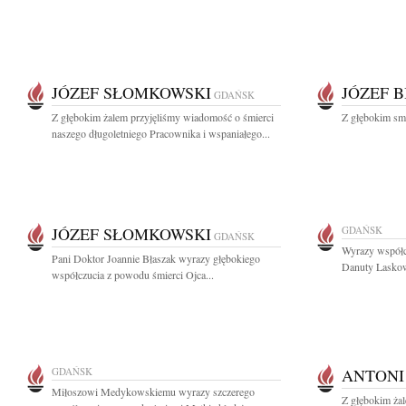
JÓZEF SŁOMKOWSKI
JÓZEF 
GDAŃSK
Z głębokim żalem przyjęliśmy wiadomość o śmierci
Z głębokim sm
naszego długoletniego Pracownika i wspaniałego...
JÓZEF SŁOMKOWSKI
GDAŃSK
GDAŃSK
Wyrazy współcz
Pani Doktor Joannie Błaszak wyrazy głębokiego
Danuty Laskows
współczucia z powodu śmierci Ojca...
GDAŃSK
ANTONI
Miłoszowi Medykowskiemu wyrazy szczerego
Z głębokim żal