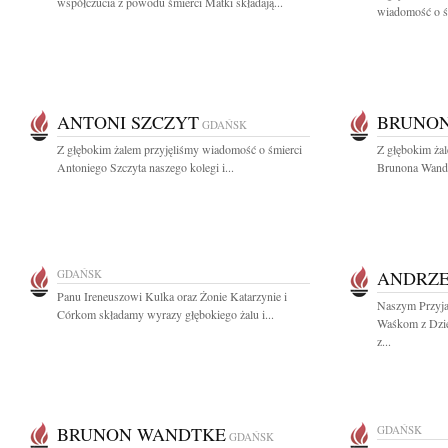
współczucia z powodu śmierci Matki składają...
wiadomość o śm
ANTONI SZCZYT
BRUNO
GDAŃSK
Z głębokim żalem przyjęliśmy wiadomość o śmierci
Z głębokim ża
Antoniego Szczyta naszego kolegi i...
Brunona Wandtk
GDAŃSK
ANDRZE
Panu Ireneuszowi Kulka oraz Żonie Katarzynie i
Naszym Przyja
Córkom składamy wyrazy głębokiego żalu i...
Waśkom z Dzie
z...
BRUNON WANDTKE
GDAŃSK
GDAŃSK