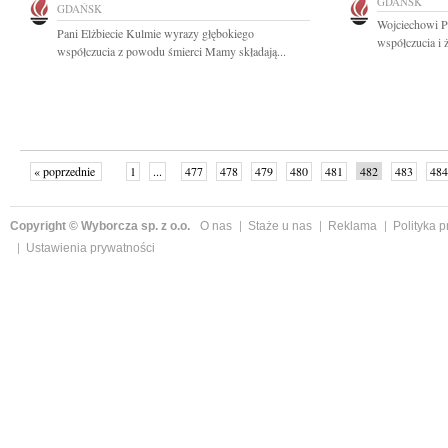
GDAŃSK
GDAŃSK
Wojciechowi Pł
Pani Elżbiecie Kulmie wyrazy głębokiego
współczucia i 
współczucia z powodu śmierci Mamy składają...
« poprzednie
1
...
477
478
479
480
481
482
483
484
następne »
Copyright © Wyborcza sp. z o.o.
O nas
Staże u nas
Reklama
Polityka 
Ustawienia prywatności