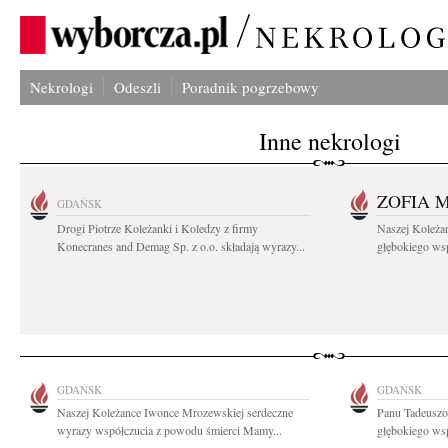
Nekrologi
Odeszli
Poradnik pogrzebowy
Inne nekrologi
ZOFIA 
GDAŃSK
Drogi Piotrze Koleżanki i Koledzy z firmy
Naszej Koleża
Konecranes and Demag Sp. z o.o. składają wyrazy...
głębokiego wspó
GDAŃSK
GDAŃSK
Naszej Koleżance Iwonce Mrozewskiej serdeczne
Panu Tadeusz
wyrazy współczucia z powodu śmierci Mamy...
głębokiego wsp