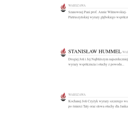
WARSZAWA
Szanownej Pani prof. Annie Wilmowskiej-
Pietruszyńskiej wyrazy głębokiego współczuc
STANISŁAW HUMMEL
WA
Drogiej Joli i Jej Najbliższym najserdecznie
wyrazy współczucia i otuchy z powodu...
WARSZAWA
Kochanej Joli Czyżyk wyrazy szczerego ws
po śmierci Taty oraz słowa otuchy dla Janka 