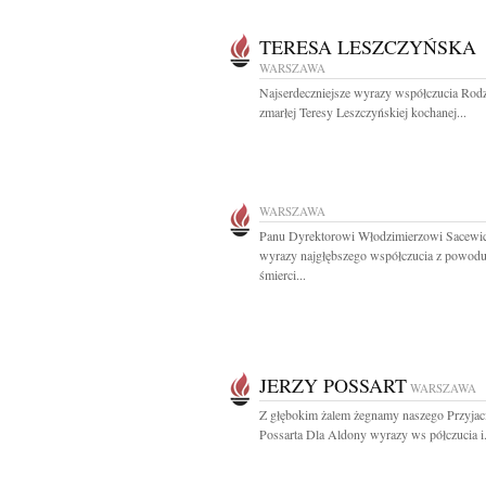
TERESA LESZCZYŃSKA
WARSZAWA
Najserdeczniejsze wyrazy współczucia Rodz
zmarłej Teresy Leszczyńskiej kochanej...
WARSZAWA
Panu Dyrektorowi Włodzimierzowi Sacewi
wyrazy najgłębszego współczucia z powod
śmierci...
JERZY POSSART
WARSZAWA
Z głębokim żalem żegnamy naszego Przyjaci
Possarta Dla Aldony wyrazy ws półczucia i.