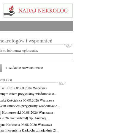
 nekrologów i wspomnień
wisko lub numer ogłoszenia:
+ szukanie zaawansowane
KROLOGI
usz Butruk
05.08.2026
Warszawa
mnym żalem przyjęliśmy wiadomość o...
zata Kościelska
06.08.2026
Warszawa
okim smutkiem przyjęliśmy wiadomość o...
ej Komorowski
06.08.2026
Warszawa
a 2026 roku odszedł Śp. Andrzej...
tyna Karkocha
06.08.2026
Warszawa
rm. Inocentyna Karkocha zmarła dnia 21...