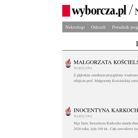
Nekrologi
Odeszli
Poradnik po
MAŁGORZATA KOŚCIEL
WARSZAWA
Z głębokim smutkiem przyjęliśmy wiadomo
odejściu prof. Małgorzaty Kościelskiej cenio
INOCENTYNA KARKOC
WARSZAWA
Mgr farm. Inocentyna Karkocha zmarła dnia
2026 roku, żyła 100 lat.. Całe zawodowe życ