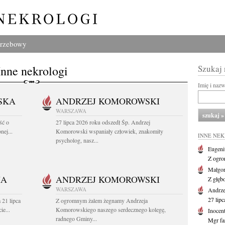
grzebowy
Inne nekrologi
Szukaj
Imię i naz
SKA
ANDRZEJ KOMOROWSKI
WARSZAWA
ść o
27 lipca 2026 roku odszedł Śp. Andrzej
nej...
Komorowski wspaniały człowiek, znakomity
INNE NE
psycholog, nasz...
Eugeni
Z ogro
Małgor
HA
ANDRZEJ KOMOROWSKI
Z głęb
WARSZAWA
Andrz
27 lipc
 21 lipca
Z ogromnym żalem żegnamy Andrzeja
ie...
Komorowskiego naszego serdecznego kolegę,
Inocen
radnego Gminy...
Mgr fa