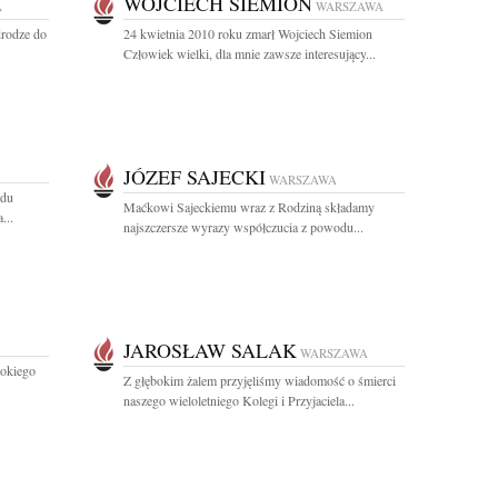
WOJCIECH SIEMION
A
WARSZAWA
drodze do
24 kwietnia 2010 roku zmarł Wojciech Siemion
Człowiek wielki, dla mnie zawsze interesujący...
JÓZEF SAJECKI
WARSZAWA
odu
Maćkowi Sajeckiemu wraz z Rodziną składamy
...
najszczersze wyrazy współczucia z powodu...
JAROSŁAW SALAK
WARSZAWA
bokiego
Z głębokim żalem przyjęliśmy wiadomość o śmierci
naszego wieloletniego Kolegi i Przyjaciela...