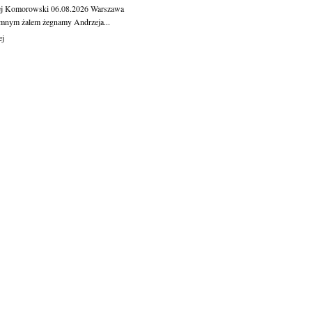
ej Komorowski
06.08.2026
Warszawa
mnym żalem żegnamy Andrzeja...
ej