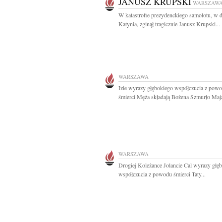
JANUSZ KRUPSKI
WARSZAW
W katastrofie prezydenckiego samolotu, w 
Katynia, zginął tragicznie Janusz Krupski...
WARSZAWA
Izie wyrazy głębokiego współczucia z pow
śmierci Męża składają Bożena Szmurło Maja
WARSZAWA
Drogiej Koleżance Jolancie Cal wyrazy głę
współczucia z powodu śmierci Taty...