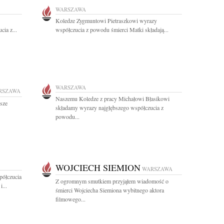
WARSZAWA
Koledze Zygmuntowi Pietraszkowi wyrazy
ia z...
współczucia z powodu śmierci Matki składają...
WARSZAWA
RSZAWA
Naszemu Koledze z pracy Michałowi Błasikowi
jsze
składamy wyrazy najgłębszego współczucia z
powodu...
WOJCIECH SIEMION
WARSZAWA
półczucia
Z ogromnym smutkiem przyjąłem wiadomość o
i...
śmierci Wojciecha Siemiona wybitnego aktora
filmowego...