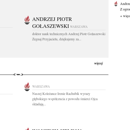
Andrz
Z ogro
+ więc
ANDRZEJ PIOTR
GOŁASZEWSKI
WARSZAWA
doktor nauk technicznych Andrzej Piotr Gołaszewski
Żegnaj Przyjacielu, dziękujemy za...
więcej
WARSZAWA
Naszej Koleżance Irenie Rachubik wyrazy
głębokiego współczucia z powodu śmierci Ojca
składają...