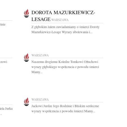
DOROTA MAZURKIEWICZ-
LESAGE
WARSZAWA
inie
Z głębokim żalem zawiadamiamy o śmierci Doroty
Mazurkiewicz-Lesage Wyrazy ubolewania i...
WARSZAWA
czowi
Naszemu drogiemu Koledze Tomkowi Ołtuchowi
u
wyrazy głębokiego współczucia z powodu śmierci
Mamy...
WARSZAWA
Jackowi Jurdze Jego Rodzinie i Bliskim serdeczne
ela Jurka
wyrazy współczucia z powodu śmierci Mamy...
..