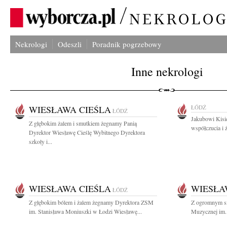
Nekrologi
Odeszli
Poradnik pogrzebowy
Inne nekrologi
WIESŁAWA CIEŚLA
ŁÓDŹ
ŁÓDŹ
Jakubowi Kisi
Z głębokim żalem i smutkiem żegnamy Panią
współczucia i 
Dyrektor Wiesławę Cieślę Wybitnego Dyrektora
szkoły i...
WIESŁAWA CIEŚLA
WIESŁA
ŁÓDŹ
Z głębokim bólem i żalem żegnamy Dyrektora ZSM
Z ogromnym sm
im. Stanisława Moniuszki w Łodzi Wiesławę...
Muzycznej im. 