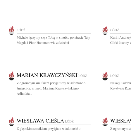
ŁÓDŹ
ŁÓDŹ
Michale łączymy się z Tobą w smutku po stracie Taty
Kasi i Andrze
Magda i Piotr Hammerowie z dziećmi
Córki Joanny w
MARIAN KRAWCZYŃSKI
ŁÓDŹ
ŁÓDŹ
Z ogromnym smutkiem przyjęliśmy wiadomość o
Naszej Koleżan
śmierci dr. n. med. Mariana Krawczyńskiego
Krystynie Rząd
Adiunkta...
WIESŁAWA CIEŚLA
WIESŁA
ŁÓDŹ
Z głębokim smutkiem przyjęłam wiadomość o
Z ogromnym ża