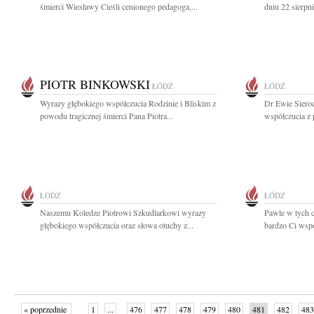
śmierci Wiesławy Cieśli cenionego pedagoga,...
dniu 22 sierpn
PIOTR BINKOWSKI
ŁÓDŹ
ŁÓDŹ
Wyrazy głębokiego współczucia Rodzinie i Bliskim z
Dr Ewie Siero
powodu tragicznej śmierci Pana Piotra...
współczucia z
ŁÓDŹ
ŁÓDŹ
Naszemu Koledze Piotrowi Szkudlarkowi wyrazy
Pawle w tych c
głębokiego współczucia oraz słowa otuchy z...
bardzo Ci wspó
« poprzednie
1
...
476
477
478
479
480
481
482
483