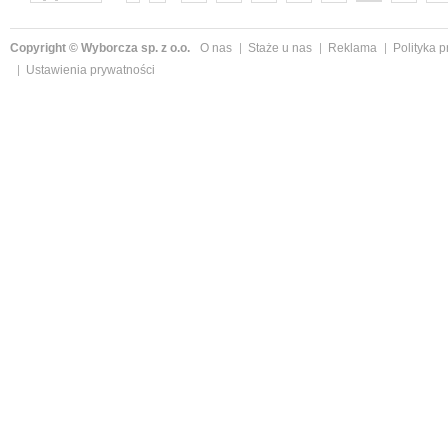
następne »
Copyright © Wyborcza sp. z o.o.
O nas
Staże u nas
Reklama
Polityka 
Ustawienia prywatności