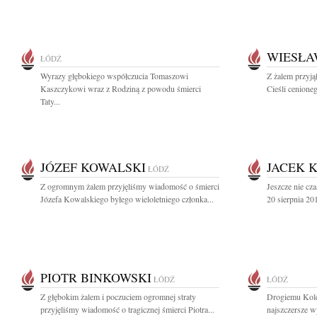
WIESŁA
ŁÓDŹ
Wyrazy głębokiego współczucia Tomaszowi
Z żalem przyj
Kaszczykowi wraz z Rodziną z powodu śmierci
Cieśli cenione
Taty...
JÓZEF KOWALSKI
JACEK 
ŁÓDŹ
Z ogromnym żalem przyjęliśmy wiadomość o śmierci
Jeszcze nie cza
Józefa Kowalskiego byłego wieloletniego członka...
20 sierpnia 20
PIOTR BINKOWSKI
ŁÓDŹ
ŁÓDŹ
Z głębokim żalem i poczuciem ogromnej straty
Drogiemu Kole
przyjęliśmy wiadomość o tragicznej śmierci Piotra...
najszczersze w