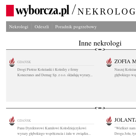
Nekrologi
Odeszli
Poradnik pogrzebowy
Inne nekrologi
ZOFIA 
GDAŃSK
Drogi Piotrze Koleżanki i Koledzy z firmy
Naszej Koleża
Konecranes and Demag Sp. z o.o. składają wyrazy...
głębokiego wspó
JOLANT
GDAŃSK
Panu Dyrektorowi Kamilowi Kołodziejczykowi
"Wielkieś nam 
wyrazy głębokiego współczucia i żalu w związku...
Droga Jolu, ty