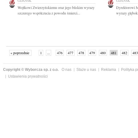
GDAŃSK
GDAŃSK
Wojtkowi Zwierzyńskiemu oraz jego bliskim wyrazy
Dyrektorowi 
szczerego współczucia z powodu śmierci...
wyrazy głęboki
« poprzednie
1
...
476
477
478
479
480
481
482
483
następne »
Copyright © Wyborcza sp. z o.o.
O nas
Staże u nas
Reklama
Polityka 
Ustawienia prywatności