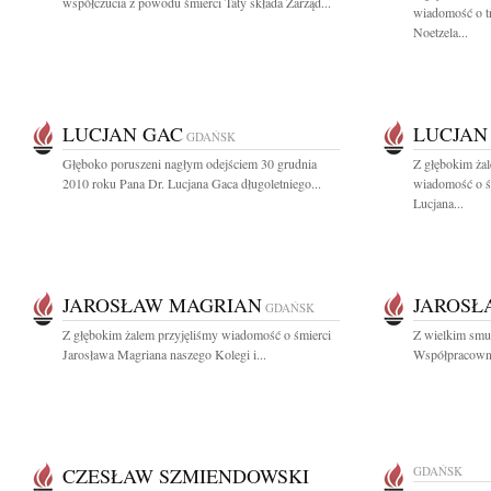
współczucia z powodu śmierci Taty składa Zarząd...
wiadomość o tr
Noetzela...
LUCJAN GAC
LUCJAN
GDAŃSK
Głęboko poruszeni nagłym odejściem 30 grudnia
Z głębokim żal
2010 roku Pana Dr. Lucjana Gaca długoletniego...
wiadomość o ś
Lucjana...
JAROSŁAW MAGRIAN
JAROSŁ
GDAŃSK
Z głębokim żalem przyjęliśmy wiadomość o śmierci
Z wielkim smu
Jarosława Magriana naszego Kolegi i...
Współpracownik
CZESŁAW SZMIENDOWSKI
GDAŃSK