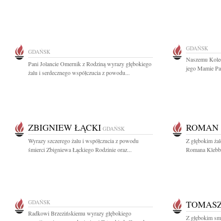
GDAŃSK
GDAŃSK
Naszemu Koled
Pani Jolancie Omernik z Rodziną wyrazy głębokiego
jego Mamie Pan
żalu i serdecznego współczucia z powodu...
ZBIGNIEW ŁĄCKI
ROMAN 
GDAŃSK
Wyrazy szczerego żalu i współczucia z powodu
Z głębokim ża
śmierci Zbigniewa Łąckiego Rodzinie oraz...
Romana Klebba 
GDAŃSK
TOMASZ
Radkowi Brzezińskiemu wyrazy głębokiego
Z głębokim smu