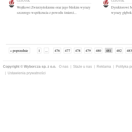
GDAŃSK
GDAŃSK
Wojtkowi Zwierzyńskiemu oraz jego bliskim wyrazy
Dyrektorowi 
szczerego współczucia z powodu śmierci...
wyrazy głęboki
« poprzednie
1
...
476
477
478
479
480
481
482
483
następne »
Copyright © Wyborcza sp. z o.o.
O nas
Staże u nas
Reklama
Polityka 
Ustawienia prywatności