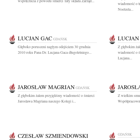
współczucia z powodu śmierci Taty składa Zarząd...
wiadomość o tr
Noetzela...
LUCJAN GAC
LUCJAN
GDAŃSK
Głęboko poruszeni nagłym odejściem 30 grudnia
Z głębokim żal
2010 roku Pana Dr. Lucjana Gaca długoletniego...
wiadomość o ś
Lucjana...
JAROSŁAW MAGRIAN
JAROSŁ
GDAŃSK
Z głębokim żalem przyjęliśmy wiadomość o śmierci
Z wielkim smu
Jarosława Magriana naszego Kolegi i...
Współpracownik
CZESŁAW SZMIENDOWSKI
GDAŃSK