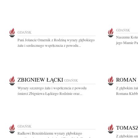
GDAŃSK
GDAŃSK
Naszemu Koled
Pani Jolancie Omernik z Rodziną wyrazy głębokiego
jego Mamie Pan
żalu i serdecznego współczucia z powodu...
ZBIGNIEW ŁĄCKI
ROMAN 
GDAŃSK
Wyrazy szczerego żalu i współczucia z powodu
Z głębokim ża
śmierci Zbigniewa Łąckiego Rodzinie oraz...
Romana Klebba 
GDAŃSK
TOMASZ
Radkowi Brzezińskiemu wyrazy głębokiego
Z głębokim smu