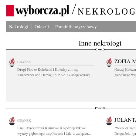
Nekrologi
Odeszli
Poradnik pogrzebowy
Inne nekrologi
ZOFIA 
GDAŃSK
Drogi Piotrze Koleżanki i Koledzy z firmy
Naszej Koleża
Konecranes and Demag Sp. z o.o. składają wyrazy...
głębokiego wspó
JOLANT
GDAŃSK
Panu Dyrektorowi Kamilowi Kołodziejczykowi
"Wielkieś nam 
wyrazy głębokiego współczucia i żalu w związku...
Droga Jolu, ty