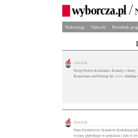
Nekrologi
Odeszli
Poradnik po
GDAŃSK
Drogi Piotrze Koleżanki i Koledzy z firmy
Konecranes and Demag Sp. z o.o. składają w
GDAŃSK
Panu Dyrektorowi Kamilowi Kołodziejczy
wyrazy głębokiego współczucia i żalu w zwi