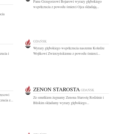
Panu Grzegorzowi Bojarowi wyrazy głębokiego
współczucia z powodu śmierci Ojca składają...
cia
GDAŃSK
Wyrazy głębokiego współczucia naszemu Koledze
ucia i
Wojtkowi Zwierzyńskiemu z powodu śmierci...
ZENON STAROSTA
GDAŃSK
zesowi
Ze smutkiem żegnamy Zenona Starostę Rodzinie i
ucia z...
Bliskim składamy wyrazy głębokiego...