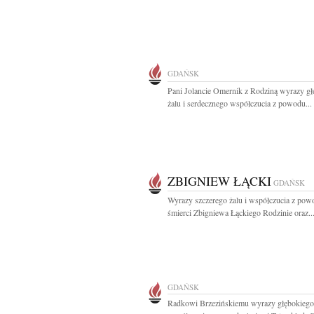
GDAŃSK
Pani Jolancie Omernik z Rodziną wyrazy g
żalu i serdecznego współczucia z powodu...
ZBIGNIEW ŁĄCKI
GDAŃSK
Wyrazy szczerego żalu i współczucia z pow
śmierci Zbigniewa Łąckiego Rodzinie oraz..
GDAŃSK
Radkowi Brzezińskiemu wyrazy głębokiego