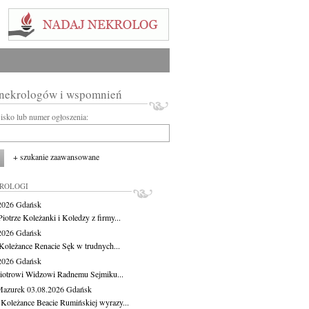
 nekrologów i wspomnień
wisko lub numer ogłoszenia:
+ szukanie zaawansowane
KROLOGI
.2026
Gdańsk
iotrze Koleżanki i Koledzy z firmy...
.2026
Gdańsk
Koleżance Renacie Sęk w trudnych...
.2026
Gdańsk
iotrowi Widzowi Radnemu Sejmiku...
Mazurek
03.08.2026
Gdańsk
 Koleżance Beacie Rumińskiej wyrazy...