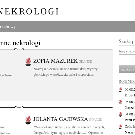
grzebowy
Inne nekrologi
Szukaj
Imię i naz
ZOFIA MAZUREK
GDAŃSK
Naszej Koleżance Beacie Rumińskiej wyrazy
yrazy...
głębokiego współczucia, żalu i wsparcia z...
INNE NE
06.08
Drogi P
05.08
Nasze 
04.08
JOLANTA GAJEWSKA
GDAŃSK
Panu P
Zofia 
kowi
"Wielkieś nam uczyniła pustki w sercach naszych,
Naszej
ązku...
Droga Jolu, tym nagłym odejściem..." Ogromnie...