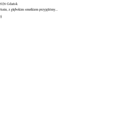
.2026
Gdańsk
Aniu, z głębokim smutkiem przyjęliśmy...
ej