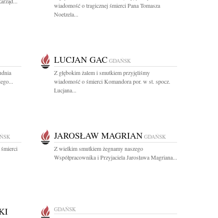
arząd...
wiadomość o tragicznej śmierci Pana Tomasza
Noetzela...
LUCJAN GAC
GDAŃSK
udnia
Z głębokim żalem i smutkiem przyjęliśmy
ego...
wiadomość o śmierci Komandora por. w st. spocz.
Lucjana...
JAROSŁAW MAGRIAN
ŃSK
GDAŃSK
 śmierci
Z wielkim smutkiem żegnamy naszego
Współpracownika i Przyjaciela Jarosława Magriana...
KI
GDAŃSK