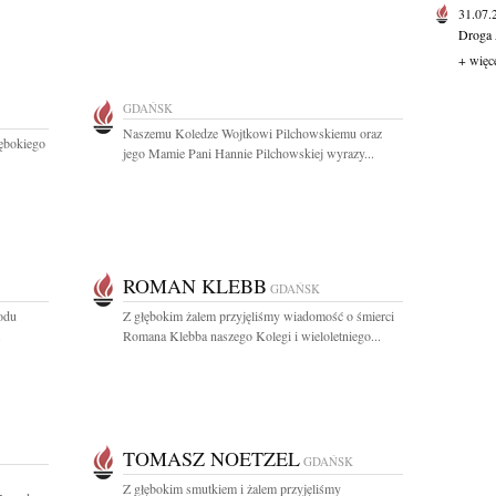
31.07
Droga 
+ więc
GDAŃSK
Naszemu Koledze Wojtkowi Pilchowskiemu oraz
łębokiego
jego Mamie Pani Hannie Pilchowskiej wyrazy...
ROMAN KLEBB
GDAŃSK
odu
Z głębokim żalem przyjęliśmy wiadomość o śmierci
.
Romana Klebba naszego Kolegi i wieloletniego...
TOMASZ NOETZEL
GDAŃSK
Z głębokim smutkiem i żalem przyjęliśmy