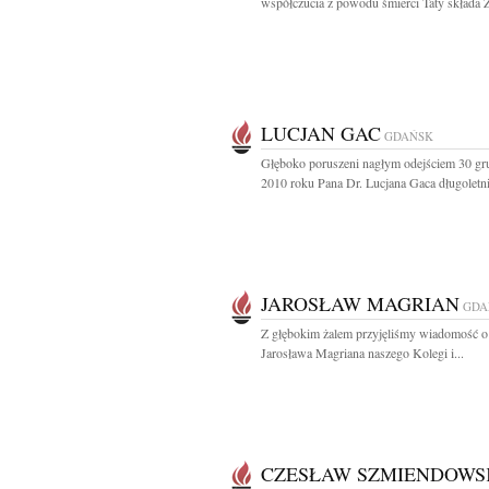
współczucia z powodu śmierci Taty składa Z
LUCJAN GAC
GDAŃSK
Głęboko poruszeni nagłym odejściem 30 gr
2010 roku Pana Dr. Lucjana Gaca długoletni
JAROSŁAW MAGRIAN
GDA
Z głębokim żalem przyjęliśmy wiadomość o
Jarosława Magriana naszego Kolegi i...
CZESŁAW SZMIENDOWS