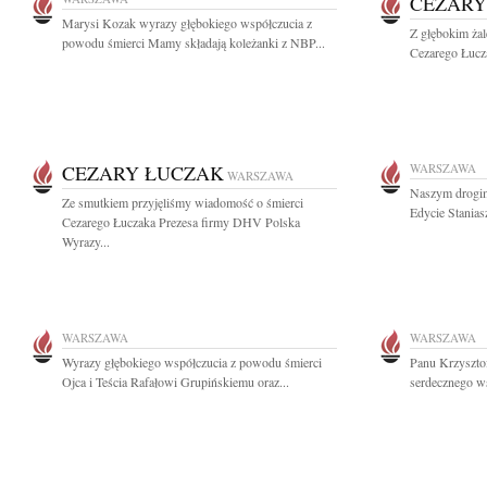
CEZARY
Marysi Kozak wyrazy głębokiego współczucia z
Z głębokim ża
powodu śmierci Mamy składają koleżanki z NBP...
Cezarego Łucza
CEZARY ŁUCZAK
WARSZAWA
WARSZAWA
Naszym drogim
Ze smutkiem przyjęliśmy wiadomość o śmierci
Edycie Stanias
Cezarego Łuczaka Prezesa firmy DHV Polska
Wyrazy...
WARSZAWA
WARSZAWA
Wyrazy głębokiego współczucia z powodu śmierci
Panu Krzyszto
Ojca i Teścia Rafałowi Grupińskiemu oraz...
serdecznego ws