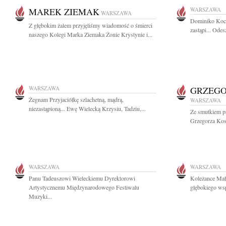
MAREK ZIEMAK
WARSZAWA
WARSZAWA
Dominiko Kocha
Z głębokim żalem przyjęliśmy wiadomość o śmierci
zastąpi... Odes
naszego Kolegi Marka Ziemaka Żonie Krystynie i...
WARSZAWA
GRZEGO
Żegnam Przyjaciółkę szlachetną, mądrą,
WARSZAWA
niezastąpioną... Ewę Wielecką Krzysiu, Tadziu,...
Ze smutkiem p
Grzegorza Kos
WARSZAWA
WARSZAWA
Panu Tadeuszowi Wieleckiemu Dyrektorowi
Koleżance Mał
Artystycznemu Międzynarodowego Festiwalu
głębokiego ws
Muzyki...