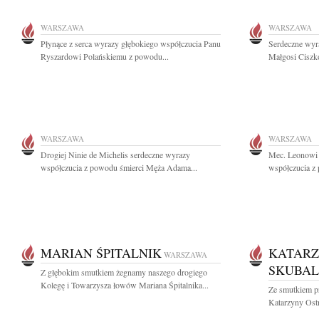
WARSZAWA
WARSZAWA
Płynące z serca wyrazy głębokiego współczucia Panu
Serdeczne wyra
Ryszardowi Polańskiemu z powodu...
Małgosi Ciszk
WARSZAWA
WARSZAWA
Drogiej Ninie de Michelis serdeczne wyrazy
Mec. Leonowi 
współczucia z powodu śmierci Męża Adama...
współczucia z 
MARIAN ŚPITALNIK
KATARZ
WARSZAWA
SKUBA
Z głębokim smutkiem żegnamy naszego drogiego
Kolegę i Towarzysza łowów Mariana Śpitalnika...
Ze smutkiem p
Katarzyny Ostr