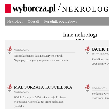
Nekrologi
Odeszli
Poradnik pogrzebowy
Inne nekrologi
JACEK 
WARSZAWA
79
WARSZAW
Naszej kochanej i dzielnej Marylce Butruk
Z wielkim żale
Najcieplejsze wyrazy wsparcia i współczucia w...
2026 roku w Au
MAŁGORZATA KOŚCIELSKA
WARSZAWA
WARSZAWA
Serdeczne wyr
W dniu 3 sierpnia 2026 roku zmarła Profesor
Profesora Dar
Małgorzata Kościelska Jej prace badawcze i
praktyka...