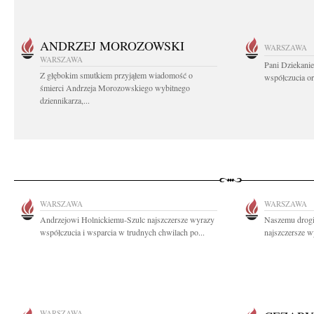
ANDRZEJ MOROZOWSKI
WARSZAWA
WARSZAWA
Pani Dziekanie
Z głębokim smutkiem przyjąłem wiadomość o
współczucia or
śmierci Andrzeja Morozowskiego wybitnego
dziennikarza,...
WARSZAWA
WARSZAWA
Andrzejowi Holnickiemu-Szulc najszczersze wyrazy
Naszemu drog
współczucia i wsparcia w trudnych chwilach po...
najszczersze w
WARSZAWA