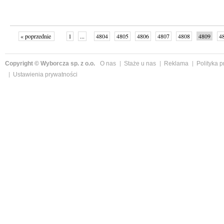
« poprzednie
1
...
4804
4805
4806
4807
4808
4809
4
...
4999
następne »
Copyright © Wyborcza sp. z o.o.
O nas
Staże u nas
Reklama
Polityka 
Ustawienia prywatności