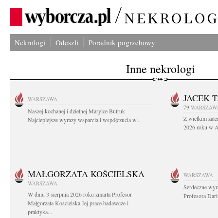
Nekrologi
Odeszli
Poradnik pogrzebowy
Inne nekrologi
JACEK 
WARSZAWA
79
WARSZAW
Naszej kochanej i dzielnej Marylce Butruk
Z wielkim żale
Najcieplejsze wyrazy wsparcia i współczucia w...
2026 roku w Au
MAŁGORZATA KOŚCIELSKA
WARSZAWA
WARSZAWA
Serdeczne wyr
W dniu 3 sierpnia 2026 roku zmarła Profesor
Profesora Dar
Małgorzata Kościelska Jej prace badawcze i
praktyka...