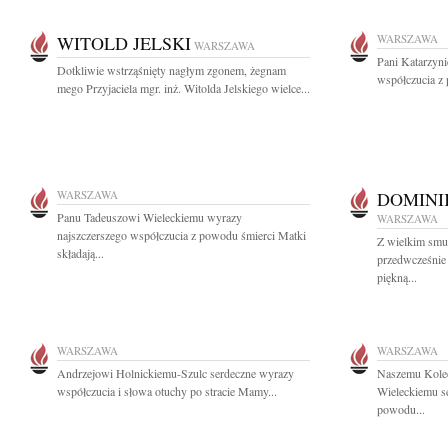
WITOLD JELSKI
WARSZAWA
WARSZAWA
Pani Katarzyni
Dotkliwie wstrząśnięty nagłym zgonem, żegnam
współczucia z 
mego Przyjaciela mgr. inż. Witolda Jelskiego wielce...
WARSZAWA
DOMINI
Panu Tadeuszowi Wieleckiemu wyrazy
WARSZAWA
najszczerszego współczucia z powodu śmierci Matki
Z wielkim smu
składają...
przedwcześnie 
piękną...
WARSZAWA
WARSZAWA
Andrzejowi Holnickiemu-Szulc serdeczne wyrazy
Naszemu Koledz
współczucia i słowa otuchy po stracie Mamy...
Wieleckiemu s
powodu...