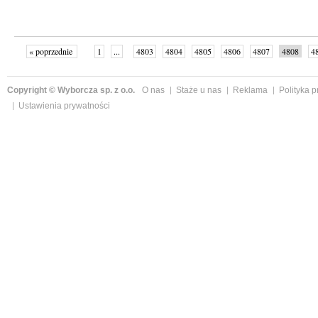
« poprzednie
1
...
4803
4804
4805
4806
4807
4808
4
...
4999
następne »
Copyright © Wyborcza sp. z o.o.
O nas
Staże u nas
Reklama
Polityka 
Ustawienia prywatności