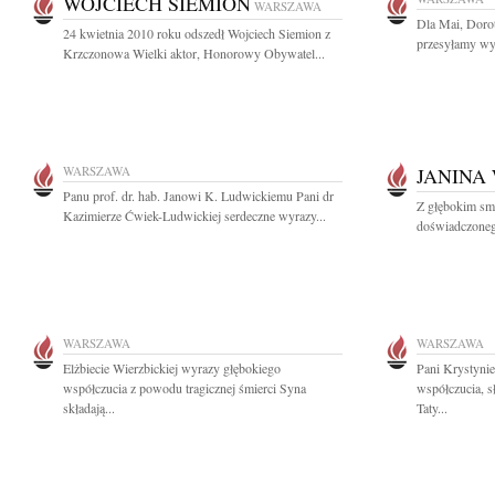
WOJCIECH SIEMION
WARSZAWA
Dla Mai, Dorot
24 kwietnia 2010 roku odszedł Wojciech Siemion z
przesyłamy wyr
Krzczonowa Wielki aktor, Honorowy Obywatel...
WARSZAWA
JANINA
Panu prof. dr. hab. Janowi K. Ludwickiemu Pani dr
Z głębokim sm
Kazimierze Ćwiek-Ludwickiej serdeczne wyrazy...
doświadczonego 
WARSZAWA
WARSZAWA
Elżbiecie Wierzbickiej wyrazy głębokiego
Pani Krystynie
współczucia z powodu tragicznej śmierci Syna
współczucia, s
składają...
Taty...