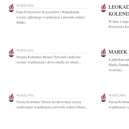
WARSZAWA
LEOKAD
Panu Profesorowi Krzysztofowi Wieleckiemu
KOLEN
wyrazy głębokiego współczucia z powodu śmierci
W dniu 4 maja
Matki...
Przybylska-Kol
WARSZAWA
MAREK 
Drogiej Koleżance Monice Tywonek serdeczne
Z głębokim ża
wyrazy współczucia i słowa otuchy po stracie...
Marka Ziemaka
wcześnie,...
WARSZAWA
WARSZAWA
Naszej Koleżance Teresie Łysakowskiej wyrazy
Naszej Koleża
serdecznego współczucia z powodu śmierci Mamy...
współczucia z 