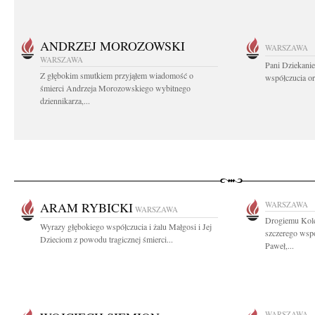
ANDRZEJ MOROZOWSKI
WARSZAWA
WARSZAWA
Pani Dziekanie
Z głębokim smutkiem przyjąłem wiadomość o
współczucia or
śmierci Andrzeja Morozowskiego wybitnego
dziennikarza,...
ARAM RYBICKI
WARSZAWA
WARSZAWA
Drogiemu Kole
Wyrazy głębokiego współczucia i żalu Małgosi i Jej
szczerego wsp
Dzieciom z powodu tragicznej śmierci...
Paweł,...
WARSZAWA