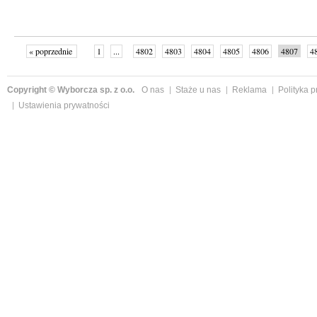
« poprzednie
1
...
4802
4803
4804
4805
4806
4807
4
...
4999
następne »
Copyright © Wyborcza sp. z o.o.
O nas
Staże u nas
Reklama
Polityka 
Ustawienia prywatności