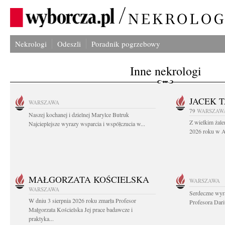
Nekrologi
Odeszli
Poradnik pogrzebowy
Inne nekrologi
JACEK 
WARSZAWA
79
WARSZAW
Naszej kochanej i dzielnej Marylce Butruk
Z wielkim żale
Najcieplejsze wyrazy wsparcia i współczucia w...
2026 roku w Au
MAŁGORZATA KOŚCIELSKA
WARSZAWA
WARSZAWA
Serdeczne wyr
W dniu 3 sierpnia 2026 roku zmarła Profesor
Profesora Dar
Małgorzata Kościelska Jej prace badawcze i
praktyka...