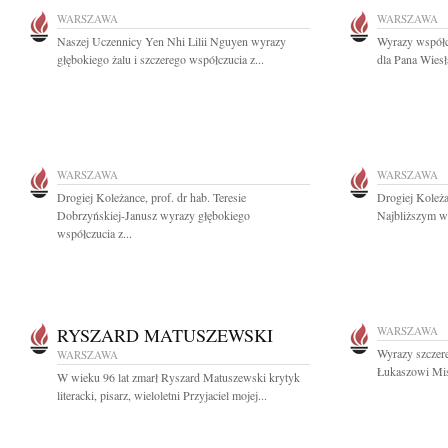
WARSZAWA
WARSZAWA
Naszej Uczennicy Yen Nhi Lilii Nguyen wyrazy
Wyrazy współc
głębokiego żalu i szczerego współczucia z...
dla Pana Wiesł
WARSZAWA
WARSZAWA
Drogiej Koleżance, prof. dr hab. Teresie
Drogiej Koleża
Dobrzyńskiej-Janusz wyrazy głębokiego
Najbliższym wy
współczucia z...
RYSZARD MATUSZEWSKI
WARSZAWA
Wyrazy szczere
WARSZAWA
Łukaszowi Mis
W wieku 96 lat zmarł Ryszard Matuszewski krytyk
literacki, pisarz, wieloletni Przyjaciel mojej...