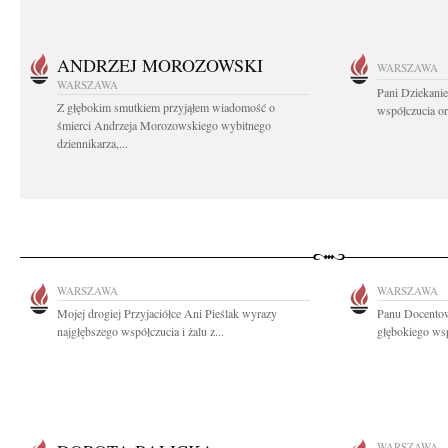
ANDRZEJ MOROZOWSKI
WARSZAWA
WARSZAWA
Pani Dziekanie
Z głębokim smutkiem przyjąłem wiadomość o
współczucia or
śmierci Andrzeja Morozowskiego wybitnego
dziennikarza,...
WARSZAWA
WARSZAWA
Mojej drogiej Przyjaciółce Ani Pieślak wyrazy
Panu Docento
najgłębszego współczucia i żalu z...
głębokiego wsp
WARSZAWA