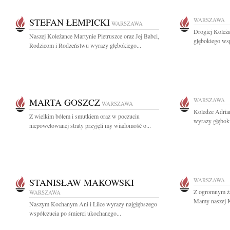
STEFAN ŁEMPICKI
WARSZAWA
WARSZAWA
Drogiej Koleż
Naszej Koleżance Martynie Pietruszce oraz Jej Babci,
głębokiego ws
Rodzicom i Rodzeństwu wyrazy głębokiego...
MARTA GOSZCZ
WARSZAWA
WARSZAWA
Koledze Adria
Z wielkim bólem i smutkiem oraz w poczuciu
wyrazy głęboki
niepowetowanej straty przyjęli my wiadomość o...
STANISŁAW MAKOWSKI
WARSZAWA
Z ogromnym ża
WARSZAWA
Mamy naszej Ko
Naszym Kochanym Ani i Lilce wyrazy najgłębszego
współczucia po śmierci ukochanego...