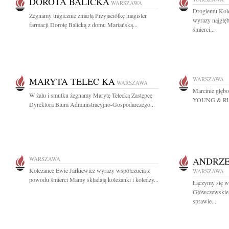
DOROTA BALICKA
WARSZAWA
Drogiemu Kol
Żegnamy tragicznie zmarłą Przyjaciółkę magister
wyrazy najgłę
farmacji Dorotę Balicką z domu Mariańską...
śmierci...
MARYTA TELEC KA
WARSZAWA
WARSZAWA
Marcinie głębo
W żalu i smutku żegnamy Marytę Telecką Zastępcę
YOUNG & R
Dyrektora Biura Administracyjno-Gospodarczego...
WARSZAWA
ANDRZE
Koleżance Ewie Jarkiewicz wyrazy współczucia z
WARSZAWA
powodu śmierci Mamy składają koleżanki i koledzy...
Łączymy się w 
Główczewskie
sprawie...