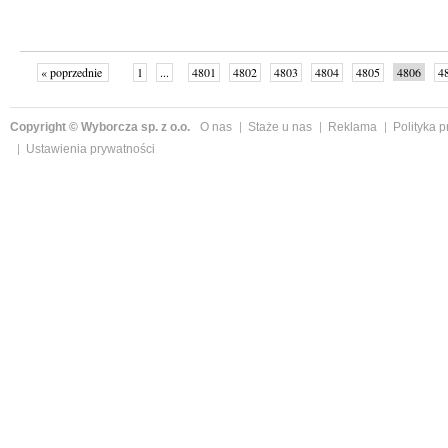
« poprzednie
1
...
4801
4802
4803
4804
4805
4806
4
...
4998
następne »
Copyright © Wyborcza sp. z o.o.
O nas
Staże u nas
Reklama
Polityka 
Ustawienia prywatności