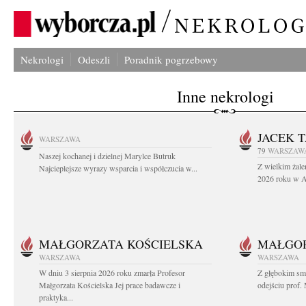
Nekrologi
Odeszli
Poradnik pogrzebowy
Inne nekrologi
JACEK 
WARSZAWA
79
WARSZAW
Naszej kochanej i dzielnej Marylce Butruk
Z wielkim żale
Najcieplejsze wyrazy wsparcia i współczucia w...
2026 roku w Au
MAŁGORZATA KOŚCIELSKA
MAŁGOR
WARSZAWA
WARSZAWA
W dniu 3 sierpnia 2026 roku zmarła Profesor
Z głębokim sm
Małgorzata Kościelska Jej prace badawcze i
odejściu prof. 
praktyka...