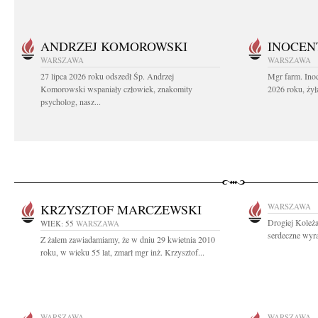
ANDRZEJ KOMOROWSKI
INOCEN
WARSZAWA
WARSZAWA
27 lipca 2026 roku odszedł Śp. Andrzej
Mgr farm. Inoc
Komorowski wspaniały człowiek, znakomity
2026 roku, żył
psycholog, nasz...
KRZYSZTOF MARCZEWSKI
WARSZAWA
Drogiej Koleż
WIEK: 55
WARSZAWA
serdeczne wyra
Z żalem zawiadamiamy, że w dniu 29 kwietnia 2010
roku, w wieku 55 lat, zmarł mgr inż. Krzysztof...
WARSZAWA
WARSZAWA