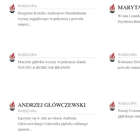
WARSZAWA
MARYTA
Drogiemu Koledze Andrzejowi Siemińskiemu
W żalu i smut
wyrazy najgłębszego współczucia z powodu
Dyrektora Biu
śmierci...
WARSZAWA
WARSZAWA
Marcinie głębokie wyrazy współczucia składa
Koleżance Ewi
YOUNG & RUBICAM BRANDS
powodu śmierci
ANDRZEJ GŁÓWCZEWSKI
WARSZAWA
Naszej Uczenn
WARSZAWA
głębokiego żalu
Łączymy się w żalu po stracie Andrzeja
Główczewskiego Człowieka głęboko oddanego
sprawie...