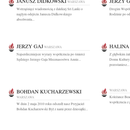
JANUSZ DIDKOWSKI
JERZY 
WARSZAWA
Wstrząśnięci wiadomością z dalekiej Sri Lanki o
Drogim Wspóln
nagłym odejściu Janusza Didkowskiego
Rodzinie po od
absolwenta...
JERZY GAJ
HALINA
WARSZAWA
Najserdeczniejsze wyrazy współczucia po śmierci
Z głębokim ża
Sędziego Jerzego Gaja Mecenasostwu Annie...
Domu Kultury
pozostaniesz...
BOHDAN KUCHARZEWSKI
WARSZAWA
Koleżance Bea
WARSZAWA
współczucia z
W dniu 2 maja 2010 roku odszedł nasz Przyjaciel
Bohdan Kucharzewski Był z nami przez dziesiątki...