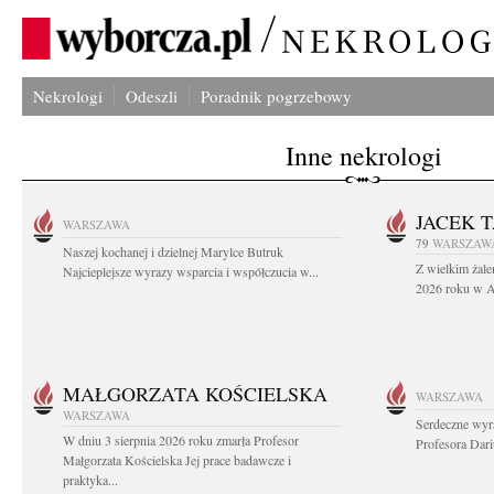
Nekrologi
Odeszli
Poradnik pogrzebowy
Inne nekrologi
JACEK 
WARSZAWA
79
WARSZAW
Naszej kochanej i dzielnej Marylce Butruk
Z wielkim żale
Najcieplejsze wyrazy wsparcia i współczucia w...
2026 roku w Au
MAŁGORZATA KOŚCIELSKA
WARSZAWA
WARSZAWA
Serdeczne wyr
W dniu 3 sierpnia 2026 roku zmarła Profesor
Profesora Dar
Małgorzata Kościelska Jej prace badawcze i
praktyka...