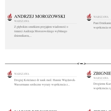
ANDRZEJ MOROZOWSKI
WARSZAWA
WARSZAWA
Pani Dziekanie
Z głębokim smutkiem przyjąłem wiadomość o
współczucia or
śmierci Andrzeja Morozowskiego wybitnego
dziennikarza,...
ZBIGNI
WARSZAWA
WARSZAWA
Drogiej Koleżance dr nauk med. Hannie Więcławek-
Drogiemu Kazi
Wassermann serdeczne wyrazy współczucia z...
współczucia z 