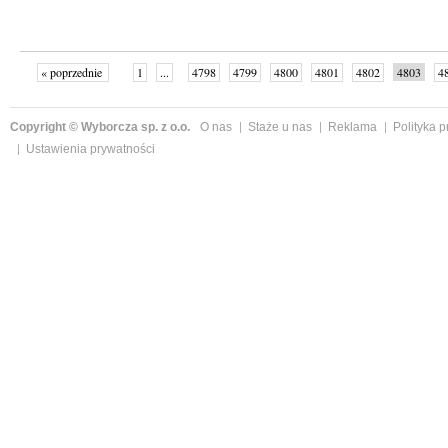
« poprzednie
1
...
4798
4799
4800
4801
4802
4803
4
...
4999
następne »
Copyright © Wyborcza sp. z o.o.
O nas
Staże u nas
Reklama
Polityka 
Ustawienia prywatności