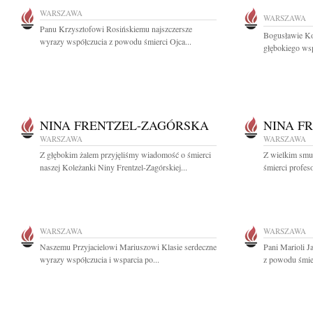
WARSZAWA
WARSZAWA
Panu Krzysztofowi Rosińskiemu najszczersze
Bogusławie Ko
wyrazy współczucia z powodu śmierci Ojca...
głębokiego wsp
NINA FRENTZEL-ZAGÓRSKA
NINA F
WARSZAWA
WARSZAWA
Z głębokim żalem przyjęliśmy wiadomość o śmierci
Z wielkim smu
naszej Koleżanki Niny Frentzel-Zagórskiej...
śmierci profeso
WARSZAWA
WARSZAWA
Naszemu Przyjacielowi Mariuszowi Klasie serdeczne
Pani Marioli J
wyrazy współczucia i wsparcia po...
z powodu śmier