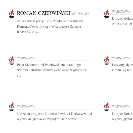
ROMAN CZERWIŃSKI
WARSZAWA
WARSZAWA
Drogiej Koleża
Ze smutkiem przyjęliśmy wiadomość o śmierci
Ani Góreckiej 
Romana Czerwińskiego Wiceprezesa Zarządu
RAFAKO SA...
WARSZAWA
WARSZAWA
Panu Sławomirowi Pawłowskiemu oraz Jego
Łączymy się w 
Synowi i Bliskim wyrazy głębokiego współczucia
Dominiką Kruk
z...
WARSZAWA
WARSZAWA
Naszemu drogiemu Koledze Pawłowi Derkaczewowi
Drogiej Koleża
wyrazy najgłębszego współczucia z powodu...
wyrazy głęboki