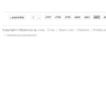
« poprzednie
1
...
4797
4798
4799
4800
4801
4802
4
...
4999
następne »
Copyright © Wyborcza sp. z o.o.
O nas
Staże u nas
Reklama
Polityka 
Ustawienia prywatności