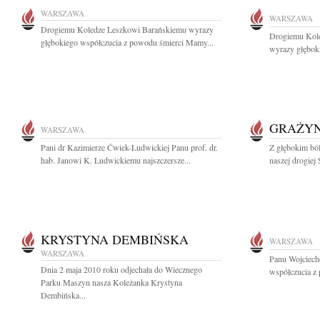
WARSZAWA
WARSZAWA
Drogiemu Koledze Leszkowi Barańskiemu wyrazy
Drogiemu Kol
głębokiego współczucia z powodu śmierci Mamy...
wyrazy głęboki
GRAŻYN
WARSZAWA
Pani dr Kazimierze Ćwiek-Ludwickiej Panu prof. dr.
Z głębokim bó
hab. Janowi K. Ludwickiemu najszczersze...
naszej drogiej 
KRYSTYNA DEMBIŃSKA
WARSZAWA
WARSZAWA
Panu Wojciech
Dnia 2 maja 2010 roku odjechała do Wiecznego
współczucia z
Parku Maszyn nasza Koleżanka Krystyna
Dembińska...