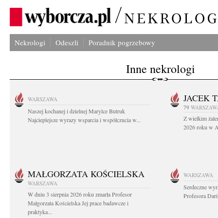
Nekrologi
Odeszli
Poradnik pogrzebowy
Inne nekrologi
JACEK 
WARSZAWA
79
WARSZAW
Naszej kochanej i dzielnej Marylce Butruk
Z wielkim żale
Najcieplejsze wyrazy wsparcia i współczucia w...
2026 roku w Au
MAŁGORZATA KOŚCIELSKA
WARSZAWA
WARSZAWA
Serdeczne wyr
W dniu 3 sierpnia 2026 roku zmarła Profesor
Profesora Dar
Małgorzata Kościelska Jej prace badawcze i
praktyka...