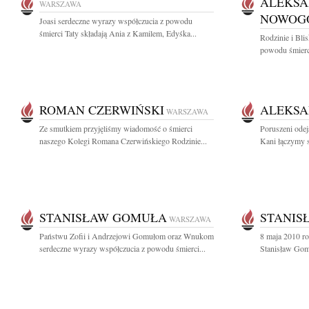
ALEKS
WARSZAWA
NOWOG
Joasi serdeczne wyrazy współczucia z powodu
śmierci Taty składają Ania z Kamilem, Edyśka...
Rodzinie i Bli
powodu śmierc
ROMAN CZERWIŃSKI
ALEKSA
WARSZAWA
Ze smutkiem przyjęliśmy wiadomość o śmierci
Poruszeni odej
naszego Kolegi Romana Czerwińskiego Rodzinie...
Kani łączymy s
STANISŁAW GOMUŁA
STANIS
WARSZAWA
Państwu Zofii i Andrzejowi Gomułom oraz Wnukom
8 maja 2010 ro
serdeczne wyrazy współczucia z powodu śmierci...
Stanisław Gomu