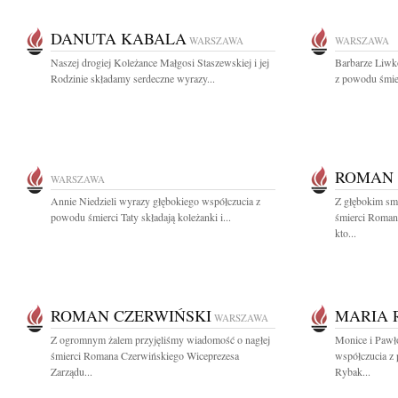
DANUTA KABALA
WARSZAWA
WARSZAWA
Naszej drogiej Koleżance Małgosi Staszewskiej i jej
Barbarze Liwk
Rodzinie składamy serdeczne wyrazy...
z powodu śmierc
ROMAN 
WARSZAWA
Annie Niedzieli wyrazy głębokiego współczucia z
Z głębokim sm
powodu śmierci Taty składają koleżanki i...
śmierci Roman
kto...
ROMAN CZERWIŃSKI
MARIA 
WARSZAWA
Z ogromnym żalem przyjęliśmy wiadomość o nagłej
Monice i Pawł
śmierci Romana Czerwińskiego Wiceprezesa
współczucia z
Zarządu...
Rybak...