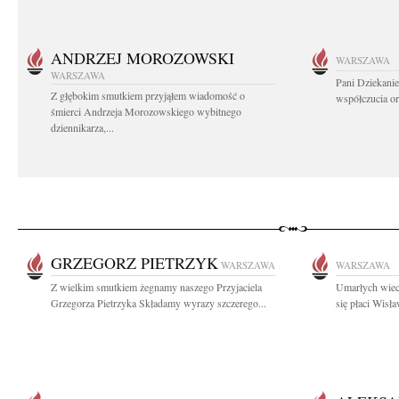
ANDRZEJ MOROZOWSKI
WARSZAWA
WARSZAWA
Pani Dziekanie
Z głębokim smutkiem przyjąłem wiadomość o
współczucia or
śmierci Andrzeja Morozowskiego wybitnego
dziennikarza,...
GRZEGORZ PIETRZYK
WARSZAWA
WARSZAWA
Z wielkim smutkiem żegnamy naszego Przyjaciela
Umarłych wiec
Grzegorza Pietrzyka Składamy wyrazy szczerego...
się płaci Wisł