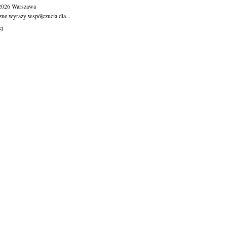
.2026
Warszawa
zne wyrazy współczucia dla...
ej