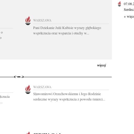
07.08
Serdec
+ więc
WARSZAWA
Pani Dziekanie Julii Kubisie wyrazy głębokiego
 o
współczucia oraz wsparcia i otuchy w...
o
więcej
WARSZAWA
Sławomirowi Orzechowskiemu i Jego Rodzinie
łczucia
serdeczne wyrazy współczucia z powodu śmierci...
..