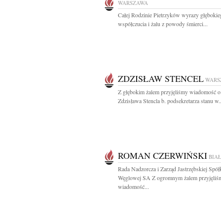
WARSZAWA
Całej Rodzinie Pietrzyków wyrazy głębokie
współczucia i żalu z powody śmierci...
ZDZISŁAW STENCEL
WARS
Z głębokim żalem przyjęliśmy wiadomość o
Zdzisława Stencla b. podsekretarza stanu w..
ROMAN CZERWIŃSKI
BIA
Rada Nadzorcza i Zarząd Jastrzębskiej Spół
Węglowej SA Z ogromnym żalem przyjęliś
wiadomość...