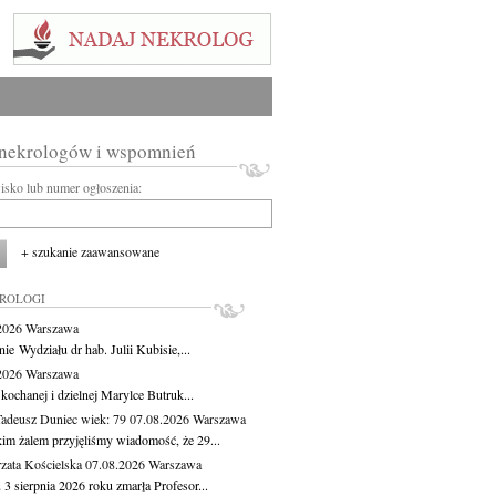
 nekrologów i wspomnień
wisko lub numer ogłoszenia:
+ szukanie zaawansowane
KROLOGI
.2026
Warszawa
ie Wydziału dr hab. Julii Kubisie,...
.2026
Warszawa
kochanej i dzielnej Marylce Butruk...
Tadeusz Duniec
wiek: 79
07.08.2026
Warszawa
kim żalem przyjęliśmy wiadomość, że 29...
zata Kościelska
07.08.2026
Warszawa
3 sierpnia 2026 roku zmarła Profesor...