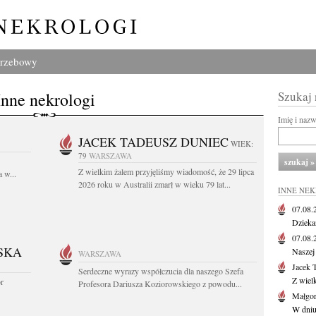
grzebowy
Inne nekrologi
Szukaj
Imię i naz
JACEK TADEUSZ DUNIEC
WIEK:
79
WARSZAWA
Z wielkim żalem przyjęliśmy wiadomość, że 29 lipca
 w...
2026 roku w Australii zmarł w wieku 79 lat...
INNE NE
07.08
Dziekan
07.08
SKA
Naszej 
WARSZAWA
Jacek 
Serdeczne wyrazy współczucia dla naszego Szefa
Z wiel
or
Profesora Dariusza Koziorowskiego z powodu...
Małgor
W dniu 