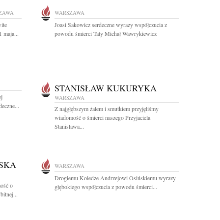
ZAWA
WARSZAWA
ite
Joasi Sakowicz serdeczne wyrazy współczucia z
 maja...
powodu śmierci Taty Michał Wawrykiewicz
STANISŁAW KUKURYKA
j
WARSZAWA
deczne...
Z najgłębszym żalem i smutkiem przyjęliśmy
wiadomość o śmierci naszego Przyjaciela
Stanisława...
SKA
WARSZAWA
Drogiemu Koledze Andrzejowi Osińskiemu wyrazy
ość o
głębokiego współczucia z powodu śmierci...
itnej...