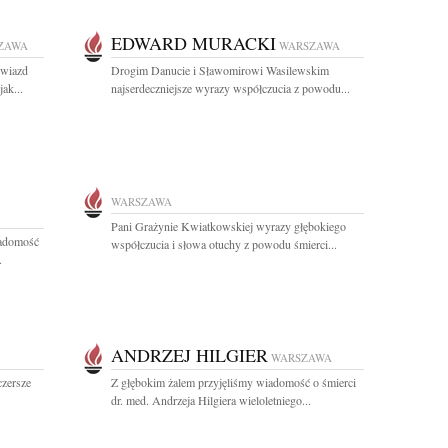
EDWARD MURACKI
ZAWA
WARSZAWA
gwiazd
Drogim Danucie i Sławomirowi Wasilewskim
jak...
najserdeczniejsze wyrazy współczucia z powodu...
WARSZAWA
Pani Grażynie Kwiatkowskiej wyrazy głębokiego
iadomość
współczucia i słowa otuchy z powodu śmierci...
.
ANDRZEJ HILGIER
WARSZAWA
czersze
Z głębokim żalem przyjęliśmy wiadomość o śmierci
dr. med. Andrzeja Hilgiera wieloletniego...