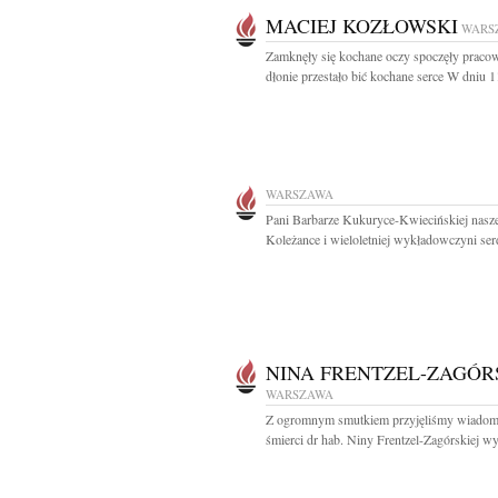
MACIEJ KOZŁOWSKI
WARS
Zamknęły się kochane oczy spoczęły pracow
dłonie przestało bić kochane serce W dniu 11
WARSZAWA
Pani Barbarze Kukuryce-Kwiecińskiej nasze
Koleżance i wieloletniej wykładowczyni ser
NINA FRENTZEL-ZAGÓR
WARSZAWA
Z ogromnym smutkiem przyjęliśmy wiadom
śmierci dr hab. Niny Frentzel-Zagórskiej wyb