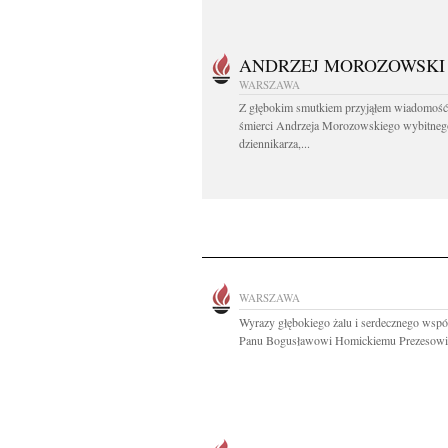
ANDRZEJ MOROZOWSKI
WARSZAWA
Z głębokim smutkiem przyjąłem wiadomość
śmierci Andrzeja Morozowskiego wybitneg
dziennikarza,...
WARSZAWA
Wyrazy głębokiego żalu i serdecznego wspó
Panu Bogusławowi Homickiemu Prezesowi.