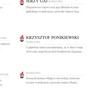
JERZY GAJ
WARSZAWA
go
Zbigniewowi Gajowi oraz jego Bliskim wyrazy
głębokiego współczucia z powodu śmierci Ojca...
KRZYSZTOF PONIKIEWSKI
ZAWA
WARSZAWA
 odejściu
Z głębokim żalem zawiadamiamy, że w dniu 9 maja
.
2010 roku zmarł Krzysztof Ponikiewski Żegnamy...
WARSZAWA
ŁYSTOK
Naszej Koleżance Małgosi Jaworskiej serdeczne
ki
wyrazy współczucia z powodu śmierci Mamy...
my