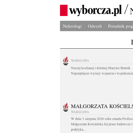
Nekrologi
Odeszli
Poradnik po
WARSZAWA
Naszej kochanej i dzielnej Marylce Butruk
Najcieplejsze wyrazy wsparcia i współczucia
MAŁGORZATA KOŚCIEL
WARSZAWA
W dniu 3 sierpnia 2026 roku zmarła Profes
Małgorzata Kościelska Jej prace badawcze i
praktyka...