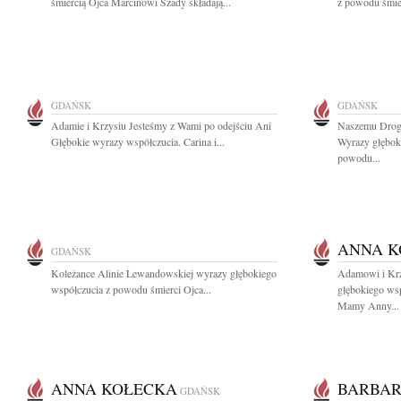
śmiercią Ojca Marcinowi Szady składają...
z powodu śmier
GDAŃSK
GDAŃSK
Adamie i Krzysiu Jesteśmy z Wami po odejściu Ani
Naszemu Drog
Głębokie wyrazy współczucia. Carina i...
Wyrazy głębok
powodu...
ANNA K
GDAŃSK
Koleżance Alinie Lewandowskiej wyrazy głębokiego
Adamowi i Kr
współczucia z powodu śmierci Ojca...
głębokiego ws
Mamy Anny...
ANNA KOŁECKA
BARBAR
GDAŃSK