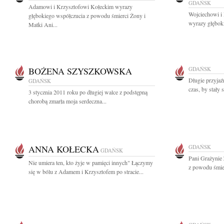
GDAŃSK
Adamowi i Krzysztofowi Kołeckim wyrazy
Wojciechowi i
głębokiego współczucia z powodu śmierci Żony i
wyrazy głębok
Matki Ani...
BOŻENA SZYSZKOWSKA
GDAŃSK
Długie przyjaź
GDAŃSK
czas, by stały s
3 stycznia 2011 roku po długiej walce z podstępną
chorobą zmarła moja serdeczna...
ANNA KOŁECKA
GDAŃSK
GDAŃSK
Pani Grażynie
Nie umiera ten, kto żyje w pamięci innych" Łączymy
z powodu śmier
się w bólu z Adamem i Krzysztofem po stracie...