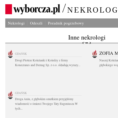
Nekrologi
Odeszli
Poradnik pogrzebowy
Inne nekrologi
ZOFIA 
GDAŃSK
Drogi Piotrze Koleżanki i Koledzy z firmy
Naszej Koleża
Konecranes and Demag Sp. z o.o. składają wyrazy...
głębokiego wspó
GDAŃSK
Droga Aniu, z głębokim smutkiem przyjęliśmy
wiadomość o śmierci Twojego Taty Eugeniusza W
tych...