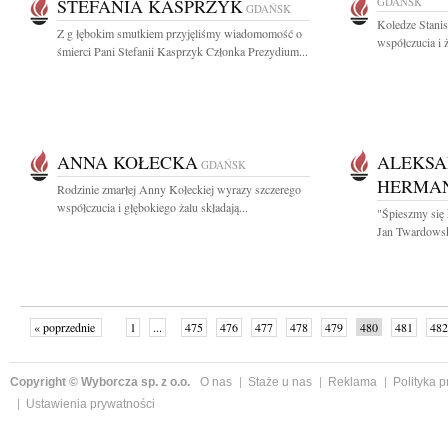
STEFANIA KASPRZYK
GDAŃSK
GDAŃSK
Koledze Stani
Z g łębokim smutkiem przyjęliśmy wiadomomość o
współczucia i 
śmierci Pani Stefanii Kasprzyk Członka Prezydium...
ANNA KOŁECKA
ALEKS
GDAŃSK
HERMA
Rodzinie zmarłej Anny Kołeckiej wyrazy szczerego
współczucia i głębokiego żalu składają...
"Śpieszmy się 
Jan Twardowski
« poprzednie
1
...
475
476
477
478
479
480
481
482
następne »
Copyright © Wyborcza sp. z o.o.
O nas
Staże u nas
Reklama
Polityka 
Ustawienia prywatności