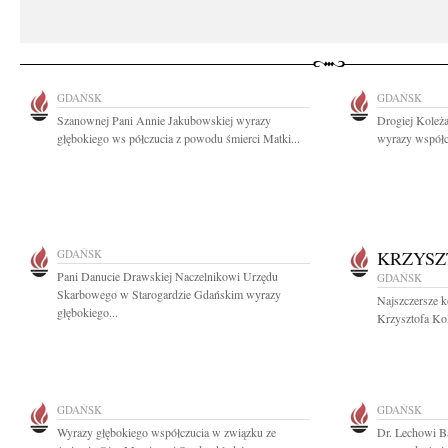
GDAŃSK
GDAŃSK
Szanownej Pani Annie Jakubowskiej wyrazy
Drogiej Koleża
głębokiego ws półczucia z powodu śmierci Matki...
wyrazy współcz
GDAŃSK
KRZYSZ
Pani Danucie Drawskiej Naczelnikowi Urzędu
GDAŃSK
Skarbowego w Starogardzie Gdańskim wyrazy
Najszczersze k
głębokiego...
Krzysztofa Kol
GDAŃSK
GDAŃSK
Wyrazy głębokiego współczucia w związku ze
Dr. Lechowi B