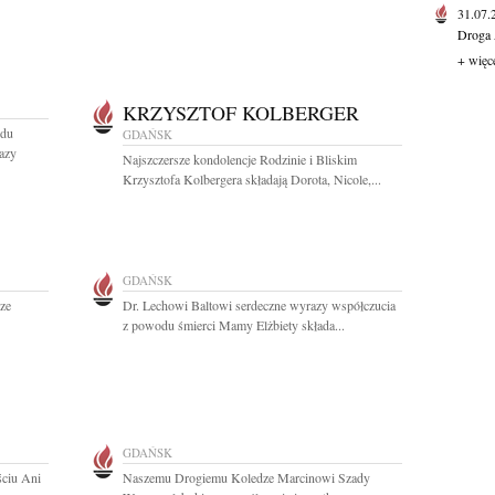
31.07
Droga 
+ więc
KRZYSZTOF KOLBERGER
ędu
GDAŃSK
azy
Najszczersze kondolencje Rodzinie i Bliskim
Krzysztofa Kolbergera składają Dorota, Nicole,...
GDAŃSK
ze
Dr. Lechowi Baltowi serdeczne wyrazy współczucia
z powodu śmierci Mamy Elżbiety składa...
GDAŃSK
ściu Ani
Naszemu Drogiemu Koledze Marcinowi Szady