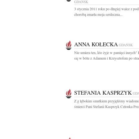
GDAŃSK
3 stycznia 2011 roku po długiej walce z pod
chorobą zmarła moja serdeczna...
ANNA KOŁECKA
GDAŃSK
Nie umiera ten, kto żyje w pamięci innych
się w bólu z Adamem i Krzysztofem po strac
STEFANIA KASPRZYK
GD
Z g łębokim smutkiem przyjęliśmy wiadom
śmierci Pani Stefanii Kasprzyk Członka Pre