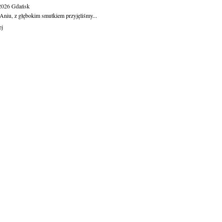
.2026
Gdańsk
Aniu, z głębokim smutkiem przyjęliśmy...
ej