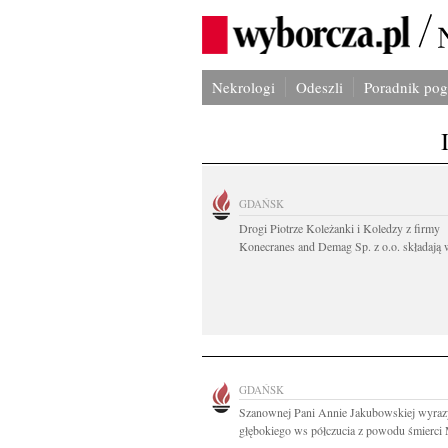
Nekrologi
Odeszli
Poradnik po
GDAŃSK
Drogi Piotrze Koleżanki i Koledzy z firmy
Konecranes and Demag Sp. z o.o. składają w
GDAŃSK
Szanownej Pani Annie Jakubowskiej wyraz
głębokiego ws półczucia z powodu śmierci M