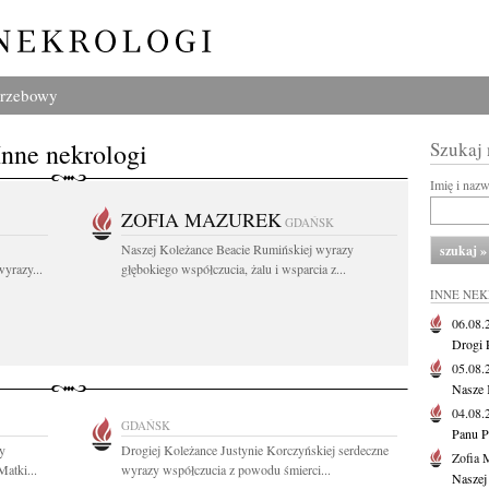
grzebowy
Inne nekrologi
Szukaj
Imię i naz
ZOFIA MAZUREK
GDAŃSK
Naszej Koleżance Beacie Rumińskiej wyrazy
yrazy...
głębokiego współczucia, żalu i wsparcia z...
INNE NE
06.08
Drogi P
05.08
Nasze 
04.08
GDAŃSK
Panu P
y
Drogiej Koleżance Justynie Korczyńskiej serdeczne
Zofia 
atki...
wyrazy współczucia z powodu śmierci...
Naszej