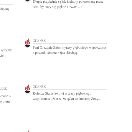
Długie przyjaźnie są jak klejnoty polerowane przez
czas, by stały się piękne i trwałe... 4...
stępną
GDAŃSK
Pani Grażynie Zając wyrazy głębokiego współczucia
" Łączymy
z powodu śmierci Ojca składają...
ie...
GDAŃSK
AŃSK
Koledze Stanisławowi wyrazy głębokiego
omość o
współczucia i żalu w związku ze śmiercią Żony...
zydium...