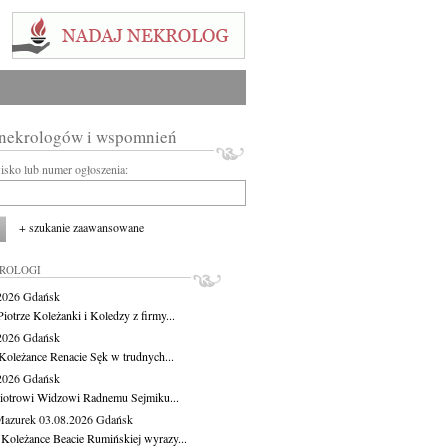
 nekrologów i wspomnień
wisko lub numer ogłoszenia:
+ szukanie zaawansowane
KROLOGI
.2026
Gdańsk
iotrze Koleżanki i Koledzy z firmy...
.2026
Gdańsk
Koleżance Renacie Sęk w trudnych...
.2026
Gdańsk
iotrowi Widzowi Radnemu Sejmiku...
Mazurek
03.08.2026
Gdańsk
 Koleżance Beacie Rumińskiej wyrazy...