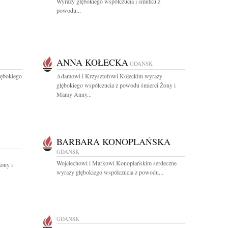
Wyrazy głębokiego współczucia i smutku z
powodu...
ANNA KOŁECKA
GDAŃSK
łębokiego
Adamowi i Krzysztofowi Kołeckim wyrazy
głębokiego współczucia z powodu śmierci Żony i
Mamy Anny...
BARBARA KONOPLAŃSKA
GDAŃSK
Wojciechowi i Markowi Konoplańskim serdeczne
ony i
wyrazy głębokiego współczucia z powodu...
GDAŃSK