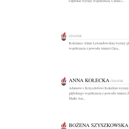
Głębokie wyrazy współczucia. Carina i...
GDAŃSK
Koleżance Alinie Lewandowskiej wyrazy g
współczucia z powodu śmierci Ojca...
ANNA KOŁECKA
GDAŃSK
Adamowi i Krzysztofowi Kołeckim wyrazy
głębokiego współczucia z powodu śmierci Ż
Matki Ani...
BOŻENA SZYSZKOWSKA