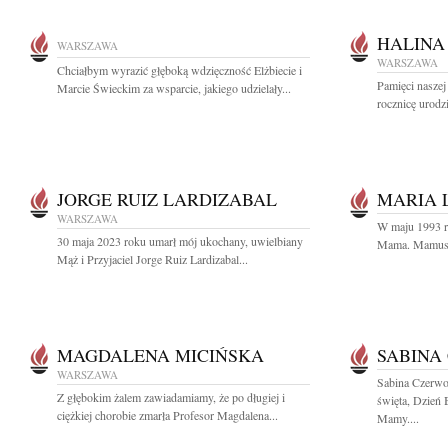
HALINA
WARSZAWA
WARSZAWA
Chciałbym wyrazić głęboką wdzięczność Elżbiecie i
Pamięci nasze
Marcie Świeckim za wsparcie, jakiego udzielały...
rocznicę urodzi
JORGE RUIZ LARDIZABAL
MARIA 
WARSZAWA
W maju 1993 r
30 maja 2023 roku umarł mój ukochany, uwielbiany
Mama. Mamusiu,
Mąż i Przyjaciel Jorge Ruiz Lardizabal...
MAGDALENA MICIŃSKA
SABINA
WARSZAWA
Sabina Czerwo
Z głębokim żalem zawiadamiamy, że po długiej i
święta, Dzień 
ciężkiej chorobie zmarła Profesor Magdalena...
Mamy....