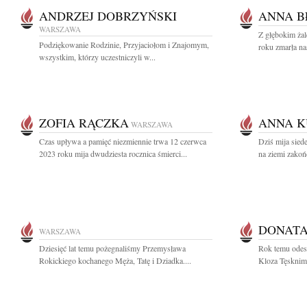
ANDRZEJ DOBRZYŃSKI
ANNA B
WARSZAWA
Z głębokim ża
Podziękowanie Rodzinie, Przyjaciołom i Znajomym,
roku zmarła na
wszystkim, którzy uczestniczyli w...
ZOFIA RĄCZKA
ANNA 
WARSZAWA
Czas upływa a pamięć niezmiennie trwa 12 czerwca
Dziś mija sied
2023 roku mija dwudziesta rocznica śmierci...
na ziemi zako
DONATA
WARSZAWA
Dziesięć lat temu pożegnaliśmy Przemysława
Rok temu odes
Rokickiego kochanego Męża, Tatę i Dziadka....
Kloza Tęsknim