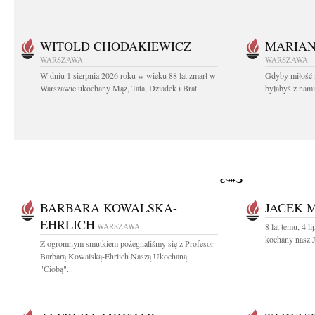
WITOLD CHODAKIEWICZ
MARIA
WARSZAWA
WARSZAWA
W dniu 1 sierpnia 2026 roku w wieku 88 lat zmarł w
Gdyby miłość 
Warszawie ukochany Mąż, Tata, Dziadek i Brat...
byłabyś z nami 
BARBARA KOWALSKA-
JACEK 
EHRLICH
WARSZAWA
8 lat temu, 4 
kochany nasz J
Z ogromnym smutkiem pożegnaliśmy się z Profesor
Barbarą Kowalską-Ehrlich Naszą Ukochaną
"Ciobą"...