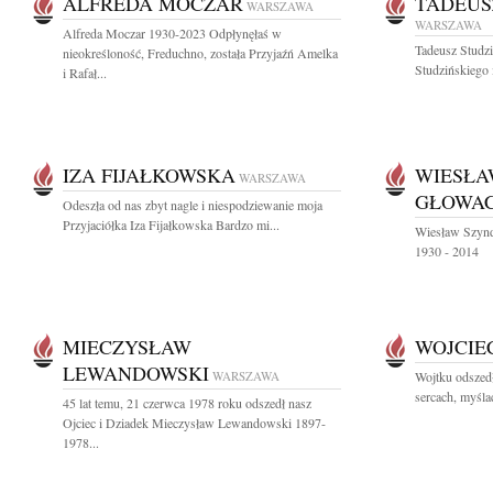
ALFREDA MOCZAR
TADEUS
WARSZAWA
WARSZAWA
Alfreda Moczar 1930-2023 Odpłynęłaś w
Tadeusz Studzi
nieokreśloność, Freduchno, została Przyjaźń Amelka
Studzińskiego 
i Rafał...
IZA FIJAŁKOWSKA
WIESŁA
WARSZAWA
GŁOWAC
Odeszła od nas zbyt nagle i niespodziewanie moja
Przyjaciółka Iza Fijałkowska Bardzo mi...
Wiesław Szyndl
1930 - 2014
MIECZYSŁAW
WOJCIE
LEWANDOWSKI
WARSZAWA
Wojtku odszedł
sercach, myśla
45 lat temu, 21 czerwca 1978 roku odszedł nasz
Ojciec i Dziadek Mieczysław Lewandowski 1897-
1978...