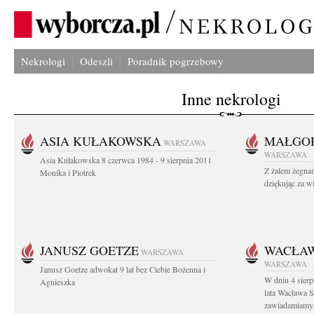
Nekrologi
Odeszli
Poradnik pogrzebowy
Inne nekrologi
ASIA KUŁAKOWSKA
MAŁGOR
WARSZAWA
WARSZAWA
Asia Kułakowska 8 czerwca 1984 - 9 sierpnia 2011
Z żalem żegnam
Monika i Piotrek
dziękując za w
JANUSZ GOETZE
WACŁAW
WARSZAWA
WARSZAWA
Janusz Goetze adwokat 9 lat bez Ciebie Bożenna i
W dniu 4 sier
Agnieszka
lata Wacława 
zawiadamiamy.