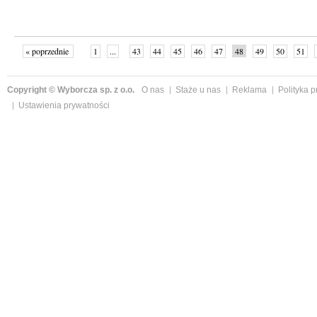
« poprzednie
1
...
43
44
45
46
47
48
49
50
51
»
Copyright © Wyborcza sp. z o.o.
O nas
Staże u nas
Reklama
Polityka 
Ustawienia prywatności