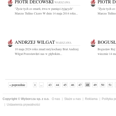
PIOTR DECOWSKI
PIOTR 
WARSZAWA
"Życie tych co zmarli, trwa w pamięci żyjących"
"Życie tych co
Marcus Tullius Cicero W dniu 14 maja 2014 roku...
Marcus Tullius
ANDRZEJ WILGAT
BOGUSŁ
WARSZAWA
10 maja 2024 roku zmarł mój kochany Brat Andrzej
Bogusław Rej Ż
Wilgat Pozostawiłeś nas w głębokim...
wiecznie 14 maj
« poprzednie
1
...
43
44
45
46
47
48
49
50
51
»
Copyright © Wyborcza sp. z o.o.
O nas
Staże u nas
Reklama
Polityka 
Ustawienia prywatności