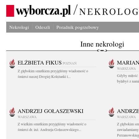
Nekrologi
Odeszli
Poradnik pogrzebowy
Inne nekrologi
ELŻBIETA FIKUS
MARIA
POZNAŃ
WARSZAWA
Z głębokim smutkiem przyjęliśmy wiadomość o
Gdyby miłość 
śmierci naszej Drogiej Koleżanki i...
byłabyś z nami 
ANDRZEJ GOŁASZEWSKI
ANDRZE
WARSZAWA
WARSZAWA
Z wielkim smutkiem przyjęliśmy wiadomość o
Z głębokim sm
śmierci dr. inż. Andrzeja Gołaszewskiego...
zawiadamiamy o
Perzanowskieg