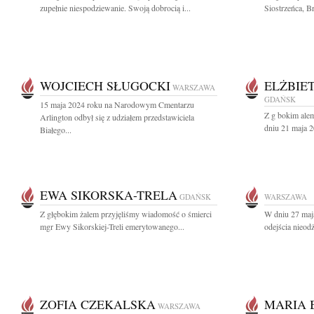
zupełnie niespodziewanie. Swoją dobrocią i...
Siostrzeńca, B
WOJCIECH SŁUGOCKI
ELŻBIE
WARSZAWA
GDAŃSK
15 maja 2024 roku na Narodowym Cmentarzu
Z g bokim alem
Arlington odbył się z udziałem przedstawiciela
dniu 21 maja 2
Białego...
EWA SIKORSKA-TRELA
GDAŃSK
WARSZAWA
Z głębokim żalem przyjęliśmy wiadomość o śmierci
W dniu 27 maja
mgr Ewy Sikorskiej-Treli emerytowanego...
odejścia nieod
ZOFIA CZEKALSKA
MARIA
WARSZAWA