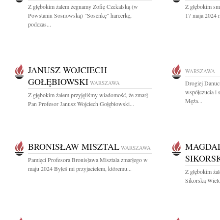
Z głębokim żalem żegnamy Zofię Czekalską (w
Z głębokim sm
Powstaniu Sosnowską) "Sosenkę" harcerkę,
17 maja 2024 r
podczas...
JANUSZ WOJCIECH
WARSZAWA
GOŁĘBIOWSKI
WARSZAWA
Drogiej Danuci
współczucia i 
Z głębokim żalem przyjęliśmy wiadomość, że zmarł
Męża...
Pan Profesor Janusz Wojciech Gołębiowski...
BRONISŁAW MISZTAL
MAGDAL
WARSZAWA
SIKORS
Pamięci Profesora Bronisława Misztala zmarłego w
maju 2024 Byłeś mi przyjacielem, któremu...
Z głębokim ża
Sikorską Wielo