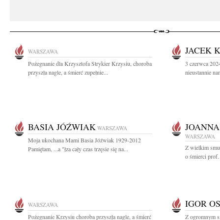
JACEK 
WARSZAWA
Pożegnanie dla Krzysztofa Strykier Krzysiu, choroba
3 czerwca 2024
przyszła nagle, a śmierć zupełnie...
nieustannie na
BASIA JÓŹWIAK
JOANNA
WARSZAWA
WARSZAWA
Moja ukochana Mami Basia Jóźwiak 1929-2012
Z wielkim smu
Pamiętam, ...a "łza cały czas trzęsie się na...
o śmierci prof
IGOR O
WARSZAWA
Pożegnanie Krzysiu choroba przyszła nagle, a śmierć
Z ogromnym s