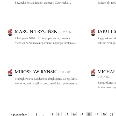
Szczęcha Wspaniałego, ciepłego Człowieka,...
śmierci dr. me
MARCIN TRZCIŃSKI
JAKUB 
GDAŃSK
8 listopada 2010 roku mija pierwsza, bolesna
Z głębokim ża
rocznica bezsensownej śmierci naszego Bratanka i...
Jakuba Smuga 
MIROSŁAW RYŃSKI
MICHAŁ
GDAŃSK
GDAŃSK
Podziękowanie Serdecznie dziękujemy wszystkim,
Z głębokim sm
którzy uczestniczyli w uroczystościach pożegnania...
śmierci naszego
« poprzednie
1
...
43
44
45
46
47
48
49
50
51