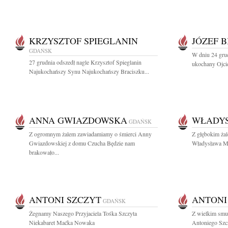
KRZYSZTOF SPIEGLANIN
JÓZEF 
GDAŃSK
W dniu 24 grud
27 grudnia odszedł nagle Krzysztof Spieglanin
ukochany Ojcie
Najukochańszy Synu Najukochańszy Braciszku...
ANNA GWIAZDOWSKA
WŁADYS
GDAŃSK
Z ogromnym żalem zawiadamiamy o śmierci Anny
Z głębokim ża
Gwiazdowskiej z domu Czucha Będzie nam
Władysława Mus
brakowało...
ANTONI SZCZYT
ANTONI
GDAŃSK
Żegnamy Naszego Przyjaciela Tośka Szczyta
Z wielkim smu
Niekabaret Maćka Nowaka
Antoniego Szc