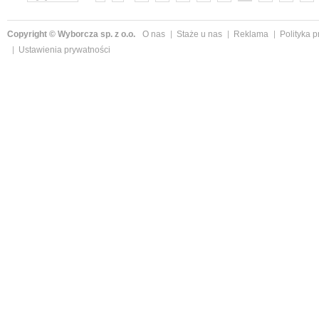
»
Copyright © Wyborcza sp. z o.o.
O nas
Staże u nas
Reklama
Polityka 
Ustawienia prywatności