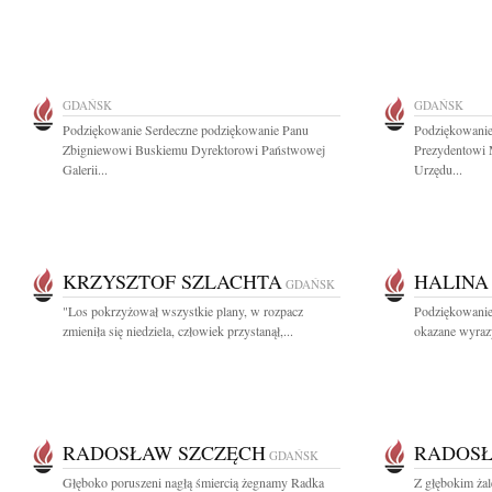
GDAŃSK
GDAŃSK
Podziękowanie Serdeczne podziękowanie Panu
Podziękowani
Zbigniewowi Buskiemu Dyrektorowi Państwowej
Prezydentowi 
Galerii...
Urzędu...
KRZYSZTOF SZLACHTA
HALINA
GDAŃSK
"Los pokrzyżował wszystkie plany, w rozpacz
Podziękowanie
zmieniła się niedziela, człowiek przystanął,...
okazane wyrazy
RADOSŁAW SZCZĘCH
RADOSŁ
GDAŃSK
Głęboko poruszeni nagłą śmiercią żegnamy Radka
Z głębokim ża