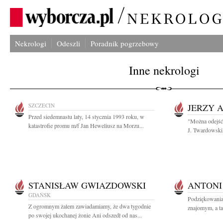
Nekrologi
Odeszli
Poradnik pogrzebowy
Inne nekrologi
SZCZECIN
JERZY 
Przed siedemnastu laty, 14 stycznia 1993 roku, w
"Można odejść 
katastrofie promu m/f Jan Heweliusz na Morzu...
J. Twardowski 
STANISŁAW GWIAZDOWSKI
ANTONI
GDAŃSK
Podziękowania
Z ogromnym żalem zawiadamiamy, że dwa tygodnie
znajomym, a ta
po swojej ukochanej żonie Ani odszedł od nas...