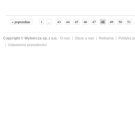
« poprzednie
1
...
43
44
45
46
47
48
49
50
51
»
Copyright © Wyborcza sp. z o.o.
O nas
Staże u nas
Reklama
Polityka 
Ustawienia prywatności