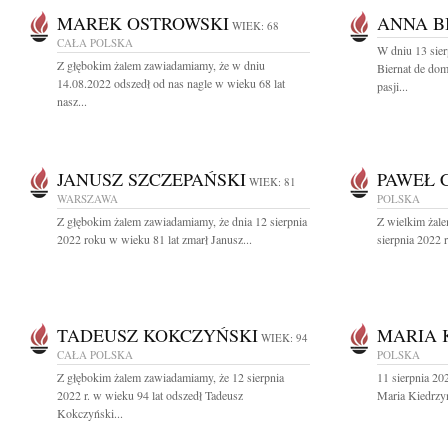
MAREK OSTROWSKI
ANNA B
WIEK: 68
CAŁA POLSKA
W dniu 13 sie
Z głębokim żalem zawiadamiamy, że w dniu
Biernat de dom
14.08.2022 odszedł od nas nagle w wieku 68 lat
pasji...
nasz...
JANUSZ SZCZEPAŃSKI
PAWEŁ 
WIEK: 81
WARSZAWA
POLSKA
Z głębokim żalem zawiadamiamy, że dnia 12 sierpnia
Z wielkim żale
2022 roku w wieku 81 lat zmarł Janusz...
sierpnia 2022 
TADEUSZ KOKCZYŃSKI
MARIA 
WIEK: 94
CAŁA POLSKA
POLSKA
Z głębokim żalem zawiadamiamy, że 12 sierpnia
11 sierpnia 20
2022 r. w wieku 94 lat odszedł Tadeusz
Maria Kiedrzy
Kokczyński...