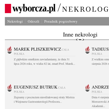
Nekrologi
Odeszli
Poradnik pogrzebowy
Inne nekrologi
MAREK PLISZKIEWICZ
TADEUS
CAŁA
POLSKA
POLSKA
Z głębokim smutkiem zawiadamiamy, że dnia 31
Z wielkim smu
lipca 2026 roku, w wieku 82 lat, zmarł Prof. Marek...
sierpnia 2026 r
EUGENIUSZ BUTRUK
ANDRZE
CAŁA
POLSKA
POLSKA
Żegnamy z poczuciem nieodżałowanej straty Mistrza
Dnia 4 sierpni
i Wizjonera Gastroenterologii Profesora...
Morozowski Ab
Akademii...