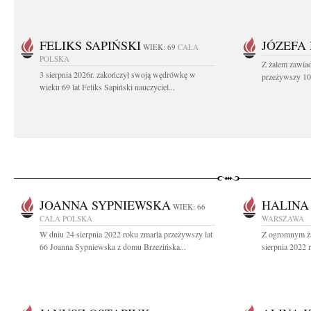
FELIKS SAPIŃSKI
JÓZEFA
WIEK: 69
CAŁA
POLSKA
Z żalem zawiad
3 sierpnia 2026r. zakończył swoją wędrówkę w
przeżywszy 104
wieku 69 lat Feliks Sapiński nauczyciel...
JOANNA SYPNIEWSKA
HALINA
WIEK: 66
CAŁA POLSKA
WARSZAWA
W dniu 24 sierpnia 2022 roku zmarła przeżywszy lat
Z ogromnym ża
66 Joanna Sypniewska z domu Brzezińska...
sierpnia 2022 r