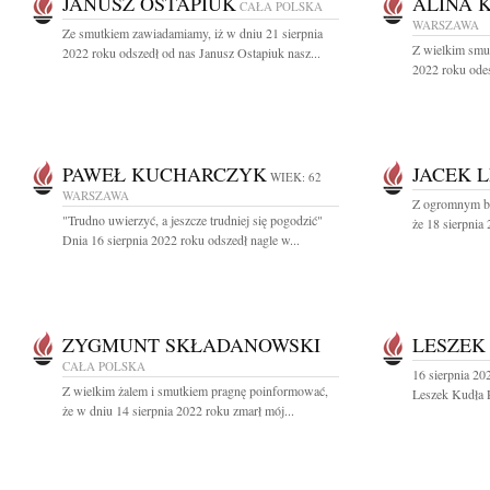
JANUSZ OSTAPIUK
ALINA 
CAŁA POLSKA
WARSZAWA
Ze smutkiem zawiadamiamy, iż w dniu 21 sierpnia
Z wielkim smu
2022 roku odszedł od nas Janusz Ostapiuk nasz...
2022 roku odes
PAWEŁ KUCHARCZYK
JACEK 
WIEK: 62
WARSZAWA
Z ogromnym bó
"Trudno uwierzyć, a jeszcze trudniej się pogodzić"
że 18 sierpnia 
Dnia 16 sierpnia 2022 roku odszedł nagle w...
ZYGMUNT SKŁADANOWSKI
LESZEK
CAŁA POLSKA
16 sierpnia 202
Z wielkim żalem i smutkiem pragnę poinformować,
Leszek Kudła P
że w dniu 14 sierpnia 2022 roku zmarł mój...