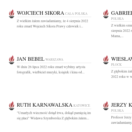
WOJCIECH SIKORA
GABRIE
CAŁA POLSKA
POLSKA
Z wielkim żalem zawiadamiamy, że 4 sierpnia 2022
Z wielkim smu
roku zmarł Wojciech Sikora Prawy człowiek i...
sierpnia 2022
Mama,...
JAN BEBEL
WIESŁA
WARSZAWA
PŁOCK
W dniu 26 lipca 2022 roku zmarł wybitny artysta
Z głębokim żal
fotografik, wielbiciel muzyki, książek i kina od...
2022 roku w wi
RUTH KARNAWALSKA
JERZY 
KATOWICE
POLSKA
"Umarłych wieczność dotąd trwa, dokąd pamięcią im
Profesor Jerzy
się płaci" Wisława Szymborska Z głębokim żalem...
zawiadamiamy, 