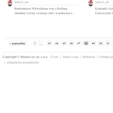
WROCŁAW
WROCŁAW
Bartłomiejowi Witwickiemu wraz z Rodziną
Koleżanki i ko
składamy wyrazy szczerego żalu i współczucia z...
Uniwersytetu 
« poprzednie
1
...
43
44
45
46
47
48
49
50
51
»
Copyright © Wyborcza sp. z o.o.
O nas
Staże u nas
Reklama
Polityka 
Ustawienia prywatności