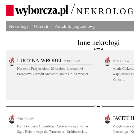
Nekrologi
Odeszli
Poradnik pogrzebowy
Inne nekrologi
LUCYNA WRÓBEL
WROCŁAW
WROCŁAW
Naszemu Przyjacielowi Michałowi Łuczakowi
Annie Ciskows
Prezesowi Zarządu Mercedes-Benz Grupa Wróbel...
współczucia z
Zarząd...
JACEK 
WROCŁAW
Pani Dominice Gregulskiej Asesorowi sądowemu
Z głębokim ża
Sądu Rejonowego dla Wrocławia - Śródmieścia...
Neurologa i K