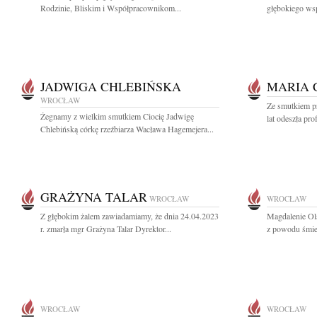
Rodzinie, Bliskim i Współpracownikom...
głębokiego wsp
JADWIGA CHLEBIŃSKA
MARIA 
WROCŁAW
Ze smutkiem p
Żegnamy z wielkim smutkiem Ciocię Jadwigę
lat odeszła pro
Chlebińską córkę rzeźbiarza Wacława Hagemejera...
GRAŻYNA TALAR
WROCŁAW
WROCŁAW
Z głębokim żalem zawiadamiamy, że dnia 24.04.2023
Magdalenie Ol
r. zmarła mgr Grażyna Talar Dyrektor...
z powodu śmie
WROCŁAW
WROCŁAW