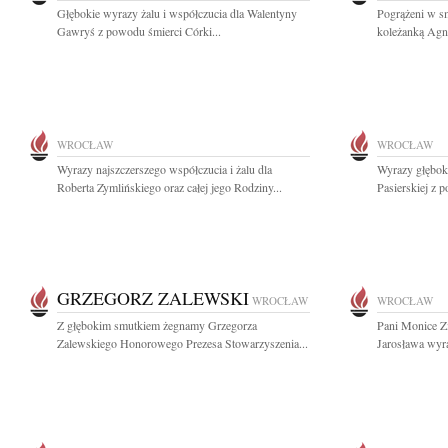
Głębokie wyrazy żalu i współczucia dla Walentyny
Pogrążeni w sm
Gawryś z powodu śmierci Córki...
koleżanką Agni
WROCŁAW
WROCŁAW
Wyrazy najszczerszego współczucia i żalu dla
Wyrazy głębok
Roberta Zymlińskiego oraz całej jego Rodziny...
Pasierskiej z 
GRZEGORZ ZALEWSKI
WROCŁAW
WROCŁAW
Z głębokim smutkiem żegnamy Grzegorza
Pani Monice Zi
Zalewskiego Honorowego Prezesa Stowarzyszenia...
Jarosława wyra