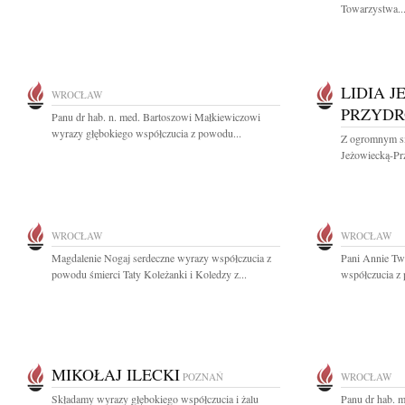
Towarzystwa..
LIDIA 
WROCŁAW
PRZYD
Panu dr hab. n. med. Bartoszowi Małkiewiczowi
wyrazy głębokiego współczucia z powodu...
Z ogromnym sm
Jeżowiecką-Prz
WROCŁAW
WROCŁAW
Magdalenie Nogaj serdeczne wyrazy współczucia z
Pani Annie Tw
powodu śmierci Taty Koleżanki i Koledzy z...
współczucia z 
MIKOŁAJ ILECKI
POZNAŃ
WROCŁAW
Składamy wyrazy głębokiego współczucia i żalu
Panu dr hab. 