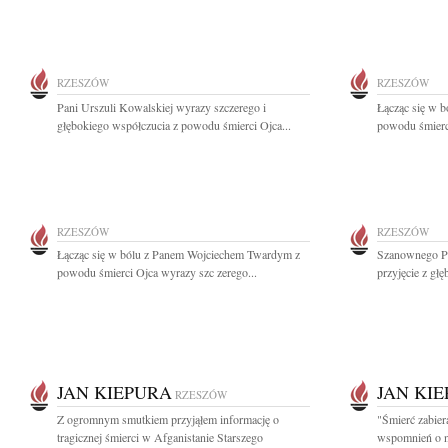
RZESZÓW
RZESZÓW
Pani Urszuli Kowalskiej wyrazy szczerego i
Łącząc się w b
głębokiego współczucia z powodu śmierci Ojca...
powodu śmierci
RZESZÓW
RZESZÓW
Łącząc się w bólu z Panem Wojciechem Twardym z
Szanownego Pa
powodu śmierci Ojca wyrazy szc zerego...
przyjęcie z gł
JAN KIEPURA
JAN KI
RZESZÓW
Z ogromnym smutkiem przyjąłem informację o
"Śmierć zabier
tragicznej śmierci w Afganistanie Starszego
wspomnień o ni