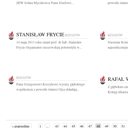
ZEW Solina Myczkowce Panu Józefowi...
powodu śmierci
STANISŁAW FRYCIE
RZESZÓW
RZESZÓW
14 maja 2013 roku zmarł prof. dr hab. Stanisław
Naszemu Kole
Frycie Organizator rzeszowskiej polonistyki w...
najserdeczniej
RZESZÓW
RAFAŁ 
Panu Grzegorzowi Koszykowi wyrazy głębokiego
Z głębokim sm
współczucia z powodu śmierci Ojca składają...
Kolegę lekarza
« poprzednie
1
...
43
44
45
46
47
48
49
50
51