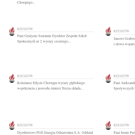
Chorążego...
RZESZÓW
RZESZÓW
Pani Grażynie Szaramie Dyrektor Zespołu Szkół
Janowi Grabon
Społecznych nr 2 wyrazy szczerego...
i słowa wspar
RZESZÓW
RZESZÓW
Koleżance Edycie Chorzępa wyrazy głębokiego
Pani Aleksand
współczucia z powodu śmierci Teścia składa...
Spożywczych w
RZESZÓW
RZESZÓW
Dyrektorowi PGE Energia Odnawialna S.A. Oddział
Pani Irenie Pa