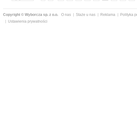
»
Copyright © Wyborcza sp. z o.o.
O nas
Staże u nas
Reklama
Polityka 
Ustawienia prywatności