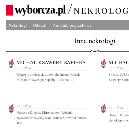
Nekrologi
Odeszli
Poradnik pogrzebowy
Inne nekrologi
MICHAŁ KSAWERY SAPIEHA
MICHAŁ
RZESZÓW
RZESZÓW
Wyrazy współczucia z powodu śmierci Księcia
11 lipca 2013 
Michała Ksawerego Sapiehy Rodzinie i...
Ksawery Sapieh
RZESZÓW
RZESZÓW
Naszemu Koledze Mirosławowi Wolanin
Drogim Koleża
najszczersze wyrazy współczucia z powodu śmierci
głębokiego wsp
Taty...