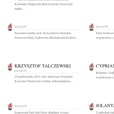
Koleżanka Małgorzata Barszczyńska Gosia była
mądra,...
KRAKÓW
KRAKÓW
Naszemu koledze arch. Krzysztofowi Kiendrze
Panu Dariuszo
Prezesowi Rady Nadzorczej Miastoprojek-Kraków...
współczucia z 
KRZYSZTOF TALCZEWSKI
CYPRIA
KRAKÓW
Rodzinie i Naj
20 października 2022 roku zmarł nasz Przyjaciel
współczucia z 
Krzysztof Talczewski wybitny dokumentalista,...
JOLANT
KRAKÓW
Szanownej Pani Julii Ożóg składamy wyrazy
Z głębokim ża