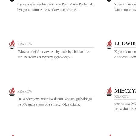
Łącząc się w żałobie po stracie Pani Marty Pasternak
Z głębokim smu
byłego Notariusza w Krakowie Rodzinie...
wiadomość o śm
LUDWI
KRAKÓW
"Można odejść na zawsze, by stale być blisko " ks.
Z głębokim sm
Jan Twardowski Wyrazy głębokiego...
o śmierci Ludw
MIECZY
KRAKÓW
KRAKÓW
Dr. Andrzejowi Wiśniewskiemu wyrazy głębokiego
doc. dr inż. 
współczucia z powodu śmierci Ojca składa...
lat, w dniu 29 