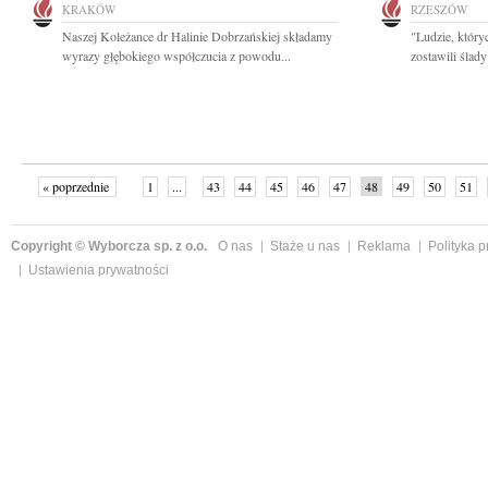
KRAKÓW
RZESZÓW
Naszej Koleżance dr Halinie Dobrzańskiej składamy
"Ludzie, który
wyrazy głębokiego współczucia z powodu...
zostawili ślad
« poprzednie
1
...
43
44
45
46
47
48
49
50
51
»
Copyright © Wyborcza sp. z o.o.
O nas
Staże u nas
Reklama
Polityka 
Ustawienia prywatności