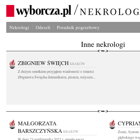
Nekrologi
Odeszli
Poradnik pogrzebowy
Inne nekrologi
ZBIGNIEW ŚWIĘCH
KRAKÓW
Z dużym smutkiem przyjąłem wiadomość o śmierci
Zbigniewa Święcha dziennikarza, pisarza, reżysera...
MAŁGORZATA
CYPRIA
BARSZCZYŃSKA
KRAKÓW
Żonie, Synom 
głębokiego wsp
W dniu 23 października 2022 r. zmarła nasza