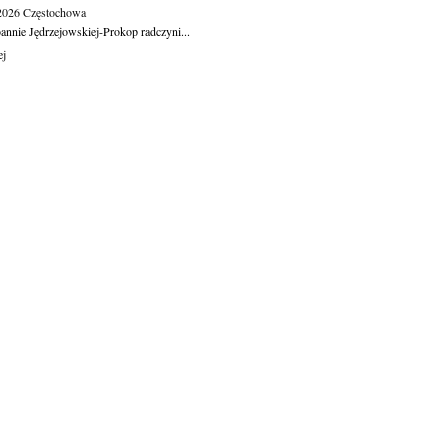
.2026
Częstochowa
oannie Jędrzejowskiej-Prokop radczyni...
ej