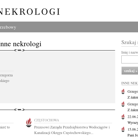
grzebowy
Inne nekrologi
Szukaj
Imię i naz
Grzegorza
skiego
INNE NE
Grzego
Z żale
Grzego
Z żale
22.06
CZĘSTOCHOWA
Wyrazy
ierć to
Prezesowi Zarządu Przedsiębiorstwa Wodociągów i
15.06
Kanalizacji Okręgu Częstochowskiego...
Pani J