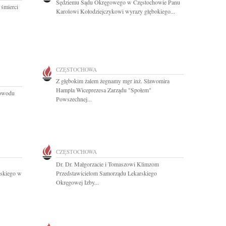
Sędziemu Sądu Okręgowego w Częstochowie Panu
 śmierci
Karolowi Kołodziejczykowi wyrazy głębokiego...
CZĘSTOCHOWA
Z głębokim żalem żegnamy mgr inż. Sławomira
Hampla Wiceprezesa Zarządu "Społem"
powodu
Powszechnej...
CZĘSTOCHOWA
Dr. Dr. Małgorzacie i Tomaszowi Klimzom
skiego w
Przedstawicielom Samorządu Lekarskiego
Okręgowej Izby...