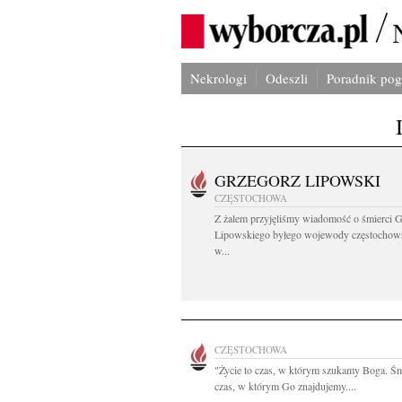
Nekrologi
Odeszli
Poradnik po
GRZEGORZ LIPOWSKI
CZĘSTOCHOWA
Z żalem przyjęliśmy wiadomość o śmierci 
Lipowskiego byłego wojewody częstochow
w...
CZĘSTOCHOWA
"Życie to czas, w którym szukamy Boga. Śm
czas, w którym Go znajdujemy....