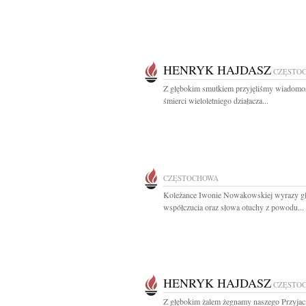
HENRYK HAJDASZ
CZĘSTO
Z głębokim smutkiem przyjęliśmy wiadomo
śmierci wieloletniego działacza...
CZĘSTOCHOWA
Koleżance Iwonie Nowakowskiej wyrazy g
współczucia oraz słowa otuchy z powodu...
HENRYK HAJDASZ
CZĘSTO
Z głębokim żalem żegnamy naszego Przyjaci