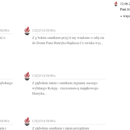
12.06
Pani J
+ więc
CHOWA
CZĘSTOCHOWA
ść o
Z g bokim smutkiem przyj li my wiadomo o odej ciu
do Domu Pana Henryka Hajdasza Cz owieka wyj...
CZĘSTOCHOWA
łębokiego
Z głębokim żalem i smutkiem żegnamy naszego
wybitnego Kolegę - rzeczoznawcę majątkowego
Henryka...
CHOWA
CZĘSTOCHOWA
ela i
Z głębokim smutkiem i żalem przyjęliśmy