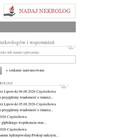
 nekrologów i wspomnień
wisko lub numer ogłoszenia:
+ szukanie zaawansowane
KROLOGI
rz Lipowski
06.08.2026
Częstochowa
m przyjęliśmy wiadomość o śmierci...
rz Lipowski
05.08.2026
Częstochowa
m przyjęliśmy wiadomość o śmierci...
.2026
Częstochowa
 głębokiego współczucia oraz...
.2026
Częstochowa
oannie Jędrzejowskiej-Prokop radczyni...