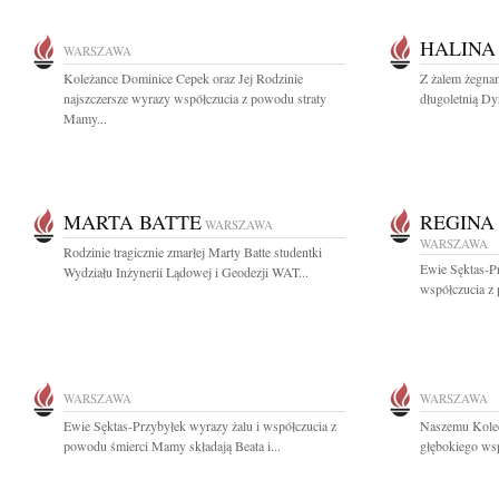
HALINA
WARSZAWA
Koleżance Dominice Cepek oraz Jej Rodzinie
Z żalem żegna
najszczersze wyrazy współczucia z powodu straty
długoletnią D
Mamy...
MARTA BATTE
REGINA
WARSZAWA
WARSZAWA
Rodzinie tragicznie zmarłej Marty Batte studentki
Ewie Sęktas-P
Wydziału Inżynerii Lądowej i Geodezji WAT...
współczucia z
WARSZAWA
WARSZAWA
Ewie Sęktas-Przybyłek wyrazy żalu i współczucia z
Naszemu Kole
powodu śmierci Mamy składają Beata i...
głębokiego wsp