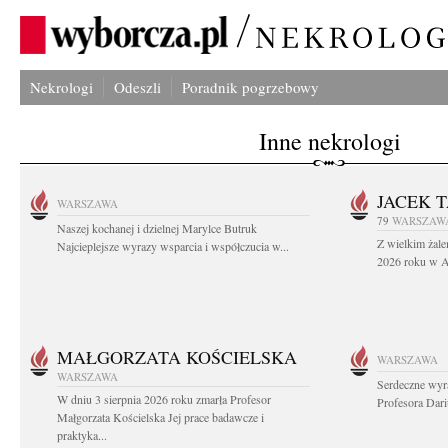
Nekrologi
Odeszli
Poradnik pogrzebowy
Inne nekrologi
JACEK 
WARSZAWA
79
WARSZAW
Naszej kochanej i dzielnej Marylce Butruk
Z wielkim żale
Najcieplejsze wyrazy wsparcia i współczucia w...
2026 roku w Au
MAŁGORZATA KOŚCIELSKA
WARSZAWA
WARSZAWA
Serdeczne wyr
W dniu 3 sierpnia 2026 roku zmarła Profesor
Profesora Dar
Małgorzata Kościelska Jej prace badawcze i
praktyka...