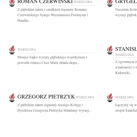
ROMAN CZERWIŃSKI
GRYGEL
WARSZAWA
Z głębokim żalem i smutkiem żegnamy Romana
Naszemu Koled
Czerwińskiego byłego Wiceministra Przemysłu i
wyrazy głębok
Handlu...
STANIS
WARSZAWA
WARSZAWA
Monice Sajko wyrazy głębokiego współczucia z
Z ogromnym ża
powodu śmierci Cioci Marii składa ekipa...
wiadomość o śm
Kukuryki...
GRZEGORZ PIETRZYK
WARSZAWA
WARSZAWA
Z głębokim żalem żegnamy naszego Kolegę i
Łączymy się w 
Dyrektora Grzegorza Pietrzyka Składamy wyrazy...
zespół Saatchi