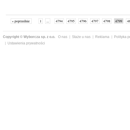
« poprzednie
1
...
4794
4795
4796
4797
4798
4799
4
...
4999
następne »
Copyright © Wyborcza sp. z o.o.
O nas
Staże u nas
Reklama
Polityka 
Ustawienia prywatności