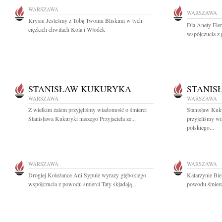
WARSZAWA
WARSZAWA
Krysiu Jesteśmy z Tobą Twoimi Bliskimi w tych
Dla Anety Ele
ciężkich chwilach Kola i Włodek
współczucia z 
STANISŁAW KUKURYKA
STANIS
WARSZAWA
WARSZAWA
Z wielkim żalem przyjęliśmy wiadomość o śmierci
Stanisław Kuk
Stanisława Kukuryki naszego Przyjaciela ze...
przyjęliśmy w
polskiego...
WARSZAWA
WARSZAWA
Drogiej Koleżance Ani Sypule wyrazy głębokiego
Katarzynie Bie
współczucia z powodu śmierci Taty składają...
powodu śmierci