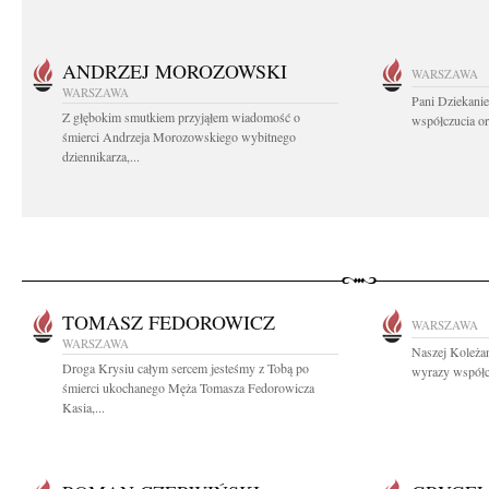
ANDRZEJ MOROZOWSKI
WARSZAWA
WARSZAWA
Pani Dziekanie
Z głębokim smutkiem przyjąłem wiadomość o
współczucia or
śmierci Andrzeja Morozowskiego wybitnego
dziennikarza,...
TOMASZ FEDOROWICZ
WARSZAWA
WARSZAWA
Naszej Koleżan
Droga Krysiu całym sercem jesteśmy z Tobą po
wyrazy współc
śmierci ukochanego Męża Tomasza Fedorowicza
Kasia,...