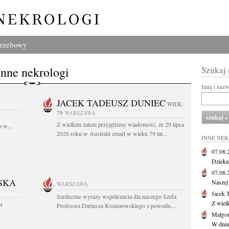
grzebowy
Inne nekrologi
Szukaj
Imię i naz
JACEK TADEUSZ DUNIEC
WIEK:
79
WARSZAWA
Z wielkim żalem przyjęliśmy wiadomość, że 29 lipca
 w...
2026 roku w Australii zmarł w wieku 79 lat...
INNE NE
07.08
Dziekan
07.08
SKA
Naszej 
WARSZAWA
Jacek 
Serdeczne wyrazy współczucia dla naszego Szefa
Z wiel
or
Profesora Dariusza Koziorowskiego z powodu...
Małgor
W dniu 