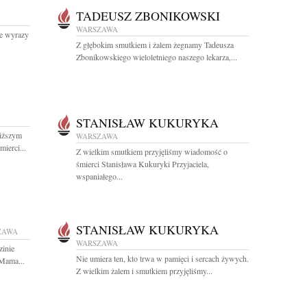
TADEUSZ ZBONIKOWSKI
WARSZAWA
ne wyrazy
Z głębokim smutkiem i żalem żegnamy Tadeusza
Zbonikowskiego wieloletniego naszego lekarza,...
STANISŁAW KUKURYKA
liższym
WARSZAWA
ierci...
Z wielkim smutkiem przyjęliśmy wiadomość o
śmierci Stanisława Kukuryki Przyjaciela,
wspaniałego...
STANISŁAW KUKURYKA
ZAWA
WARSZAWA
zinie
Nie umiera ten, kto trwa w pamięci i sercach żywych.
 Mama...
Z wielkim żalem i smutkiem przyjęliśmy...