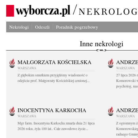
Nekrologi
Odeszli
Poradnik pogrzebowy
Inne nekrologi
MAŁGORZATA KOŚCIELSKA
ANDRZE
WARSZAWA
WARSZAWA
Z głębokim smutkiem przyjęliśmy wiadomość o
27 lipca 2026 
odejściu prof. Małgorzaty Kościelskiej cenionej...
Komorowski ws
psycholog, nasz
INOCENTYNA KARKOCHA
ANDRZE
WARSZAWA
WARSZAWA
Mgr farm. Inocentyna Karkocha zmarła dnia 21 lipca
Z ogromnym ż
2026 roku, żyła 100 lat.. Całe zawodowe życie...
Komorowskiego
radnego Gminy