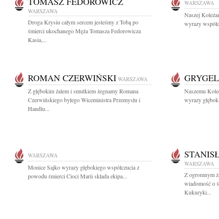
TOMASZ FEDOROWICZ
WARSZAWA
WARSZAWA
Naszej Koleżan
Droga Krysiu całym sercem jesteśmy z Tobą po
wyrazy współc
śmierci ukochanego Męża Tomasza Fedorowicza
Kasia,...
ROMAN CZERWIŃSKI
GRYGEL
WARSZAWA
Z głębokim żalem i smutkiem żegnamy Romana
Naszemu Koled
Czerwińskiego byłego Wiceministra Przemysłu i
wyrazy głębok
Handlu...
STANIS
WARSZAWA
WARSZAWA
Monice Sajko wyrazy głębokiego współczucia z
Z ogromnym ża
powodu śmierci Cioci Marii składa ekipa...
wiadomość o śm
Kukuryki...