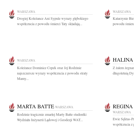
WARSZAWA
WARSZAWA
Drogiej Koleżance Ani Sypule wyrazy głębokiego
Katarzynie Bie
współczucia z powodu śmierci Taty składają...
powodu śmierci
HALINA
WARSZAWA
Koleżance Dominice Cepek oraz Jej Rodzinie
Z żalem żegna
najszczersze wyrazy współczucia z powodu straty
długoletnią D
Mamy...
MARTA BATTE
REGINA
WARSZAWA
WARSZAWA
Rodzinie tragicznie zmarłej Marty Batte studentki
Ewie Sęktas-P
Wydziału Inżynerii Lądowej i Geodezji WAT...
współczucia z