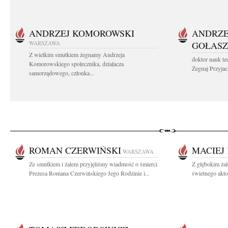
ANDRZEJ KOMOROWSKI
ANDRZE
WARSZAWA
GOŁASZ
Z wielkim smutkiem żegnamy Andrzeja
doktor nauk te
Komorowskiego społecznika, działacza
Żegnaj Przyjaci
samorządowego, członka...
ROMAN CZERWIŃSKI
MACIEJ
WARSZAWA
Ze smutkiem i żalem przyjęliśmy wiadmość o śmierci
Z głębokim żal
Prezesa Romana Czerwińskiego Jego Rodzinie i...
świetnego akto