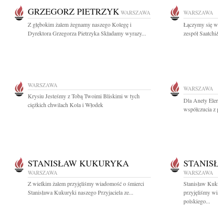
GRZEGORZ PIETRZYK
WARSZAWA
WARSZAWA
Z głębokim żalem żegnamy naszego Kolegę i
Łączymy się w 
Dyrektora Grzegorza Pietrzyka Składamy wyrazy...
zespół Saatchi
WARSZAWA
WARSZAWA
Krysiu Jesteśmy z Tobą Twoimi Bliskimi w tych
Dla Anety Ele
ciężkich chwilach Kola i Włodek
współczucia z 
STANISŁAW KUKURYKA
STANIS
WARSZAWA
WARSZAWA
Z wielkim żalem przyjęliśmy wiadomość o śmierci
Stanisław Kuk
Stanisława Kukuryki naszego Przyjaciela ze...
przyjęliśmy w
polskiego...