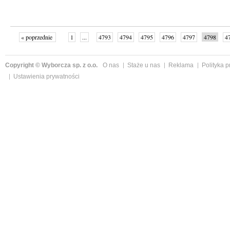
« poprzednie
1
...
4793
4794
4795
4796
4797
4798
4
...
4998
następne »
Copyright © Wyborcza sp. z o.o.
O nas
Staże u nas
Reklama
Polityka 
Ustawienia prywatności