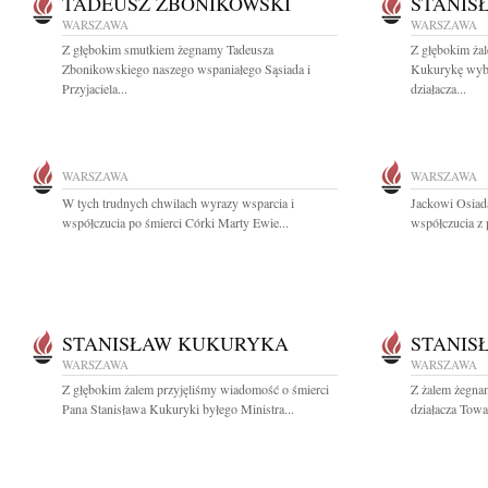
TADEUSZ ZBONIKOWSKI
STANIS
WARSZAWA
WARSZAWA
Z głębokim smutkiem żegnamy Tadeusza
Z głębokim ża
Zbonikowskiego naszego wspaniałego Sąsiada i
Kukurykę wybi
Przyjaciela...
działacza...
WARSZAWA
WARSZAWA
W tych trudnych chwilach wyrazy wsparcia i
Jackowi Osiad
współczucia po śmierci Córki Marty Ewie...
współczucia z 
STANISŁAW KUKURYKA
STANIS
WARSZAWA
WARSZAWA
Z głębokim żalem przyjęliśmy wiadomość o śmierci
Z żalem żegna
Pana Stanisława Kukuryki byłego Ministra...
działacza Towa