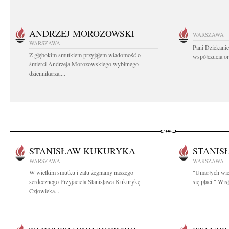
ANDRZEJ MOROZOWSKI
WARSZAWA
WARSZAWA
Pani Dziekanie
Z głębokim smutkiem przyjąłem wiadomość o
współczucia or
śmierci Andrzeja Morozowskiego wybitnego
dziennikarza,...
STANISŁAW KUKURYKA
STANIS
WARSZAWA
WARSZAWA
W wielkim smutku i żalu żegnamy naszego
"Umarłych wie
serdecznego Przyjaciela Stanisława Kukurykę
się płaci." Wi
Człowieka...