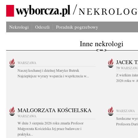
Nekrologi
Odeszli
Poradnik pogrzebowy
Inne nekrologi
JACEK 
WARSZAWA
79
WARSZAW
Naszej kochanej i dzielnej Marylce Butruk
Z wielkim żale
Najcieplejsze wyrazy wsparcia i współczucia w...
2026 roku w Au
MAŁGORZATA KOŚCIELSKA
WARSZAWA
WARSZAWA
Serdeczne wyr
W dniu 3 sierpnia 2026 roku zmarła Profesor
Profesora Dar
Małgorzata Kościelska Jej prace badawcze i
praktyka...