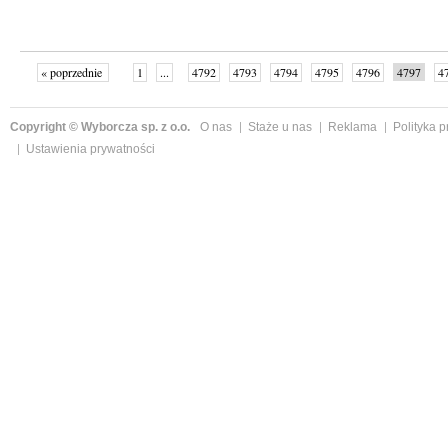
« poprzednie
1
...
4792
4793
4794
4795
4796
4797
4
...
4999
następne »
Copyright © Wyborcza sp. z o.o.
O nas
Staże u nas
Reklama
Polityka 
Ustawienia prywatności