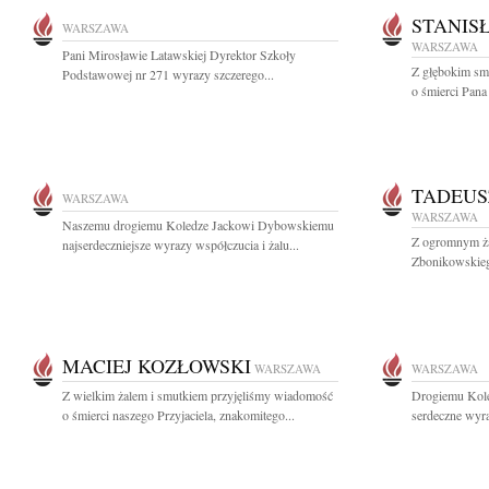
STANIS
WARSZAWA
WARSZAWA
Pani Mirosławie Latawskiej Dyrektor Szkoły
Z głębokim sm
Podstawowej nr 271 wyrazy szczerego...
o śmierci Pana
TADEUS
WARSZAWA
WARSZAWA
Naszemu drogiemu Koledze Jackowi Dybowskiemu
Z ogromnym ża
najserdeczniejsze wyrazy współczucia i żalu...
Zbonikowskiego
MACIEJ KOZŁOWSKI
WARSZAWA
WARSZAWA
Z wielkim żalem i smutkiem przyjęliśmy wiadomość
Drogiemu Kol
o śmierci naszego Przyjaciela, znakomitego...
serdeczne wyra