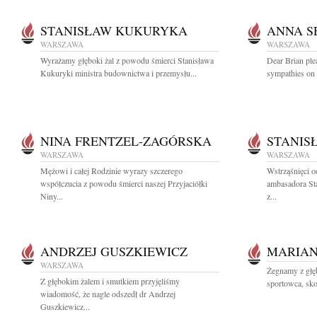
STANISŁAW KUKURYKA
ANNA S
WARSZAWA
WARSZAWA
Wyrażamy głęboki żal z powodu śmierci Stanisława
Dear Brian plea
Kukuryki ministra budownictwa i przemysłu...
sympathies on 
NINA FRENTZEL-ZAGÓRSKA
STANIS
WARSZAWA
WARSZAWA
Mężowi i całej Rodzinie wyrazy szczerego
Wstrząśnięci o
współczucia z powodu śmierci naszej Przyjaciółki
ambasadora St
Niny...
z...
ANDRZEJ GUSZKIEWICZ
MARIAN
WARSZAWA
Żegnamy z głęb
Z głębokim żalem i smutkiem przyjęliśmy
sportowca, sko
wiadomość, że nagle odszedł dr Andrzej
Guszkiewicz...