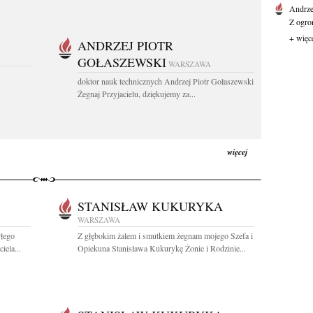
Andrz
Z ogro
+ więc
ANDRZEJ PIOTR
GOŁASZEWSKI
WARSZAWA
doktor nauk technicznych Andrzej Piotr Gołaszewski
Żegnaj Przyjacielu, dziękujemy za...
więcej
STANISŁAW KUKURYKA
WARSZAWA
rłego
Z głębokim żalem i smutkiem żegnam mojego Szefa i
iela...
Opiekuna Stanisława Kukurykę Żonie i Rodzinie...