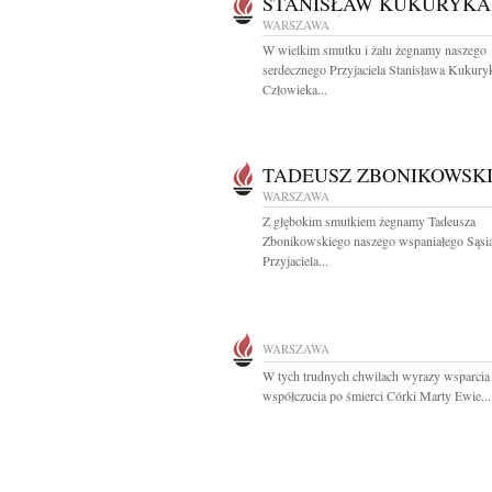
STANISŁAW KUKURYKA
WARSZAWA
W wielkim smutku i żalu żegnamy naszego
serdecznego Przyjaciela Stanisława Kukury
Człowieka...
TADEUSZ ZBONIKOWSK
WARSZAWA
Z głębokim smutkiem żegnamy Tadeusza
Zbonikowskiego naszego wspaniałego Sąsia
Przyjaciela...
WARSZAWA
W tych trudnych chwilach wyrazy wsparcia 
współczucia po śmierci Córki Marty Ewie...