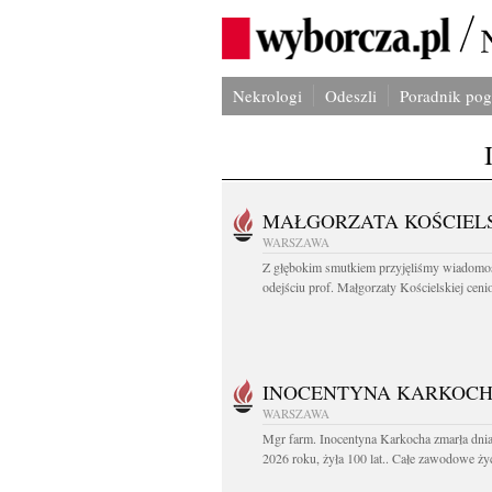
Nekrologi
Odeszli
Poradnik po
MAŁGORZATA KOŚCIEL
WARSZAWA
Z głębokim smutkiem przyjęliśmy wiadomo
odejściu prof. Małgorzaty Kościelskiej cenio
INOCENTYNA KARKOC
WARSZAWA
Mgr farm. Inocentyna Karkocha zmarła dnia
2026 roku, żyła 100 lat.. Całe zawodowe życ