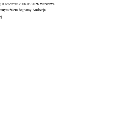
ej Komorowski
06.08.2026
Warszawa
mnym żalem żegnamy Andrzeja...
ej