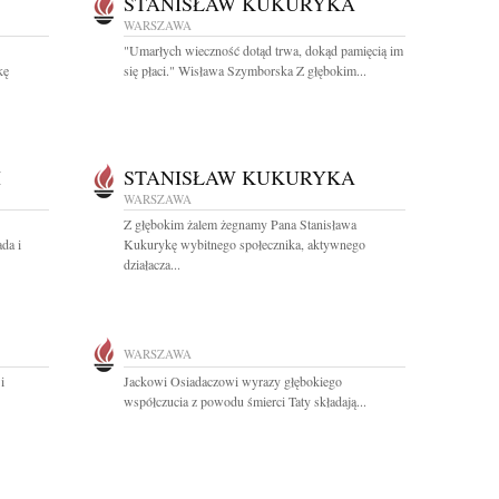
STANISŁAW KUKURYKA
WARSZAWA
"Umarłych wieczność dotąd trwa, dokąd pamięcią im
kę
się płaci." Wisława Szymborska Z głębokim...
I
STANISŁAW KUKURYKA
WARSZAWA
Z głębokim żalem żegnamy Pana Stanisława
da i
Kukurykę wybitnego społecznika, aktywnego
działacza...
WARSZAWA
i
Jackowi Osiadaczowi wyrazy głębokiego
współczucia z powodu śmierci Taty składają...