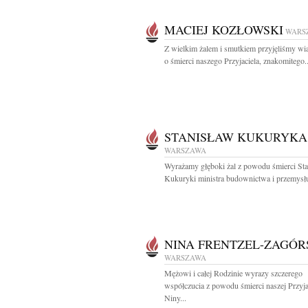
MACIEJ KOZŁOWSKI
WARS
Z wielkim żalem i smutkiem przyjęliśmy w
o śmierci naszego Przyjaciela, znakomitego..
STANISŁAW KUKURYKA
WARSZAWA
Wyrażamy głęboki żal z powodu śmierci St
Kukuryki ministra budownictwa i przemysłu
NINA FRENTZEL-ZAGÓR
WARSZAWA
Mężowi i całej Rodzinie wyrazy szczerego
współczucia z powodu śmierci naszej Przyja
Niny...