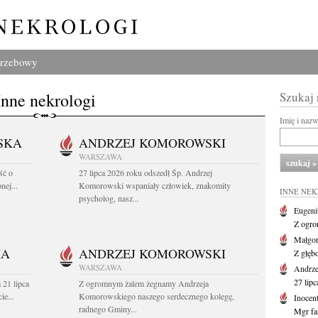
grzebowy
Inne nekrologi
Szukaj
Imię i naz
SKA
ANDRZEJ KOMOROWSKI
WARSZAWA
ść o
27 lipca 2026 roku odszedł Śp. Andrzej
nej...
Komorowski wspaniały człowiek, znakomity
INNE NE
psycholog, nasz...
Eugeni
Z ogro
Małgor
HA
ANDRZEJ KOMOROWSKI
Z głęb
WARSZAWA
Andrz
27 lipc
 21 lipca
Z ogromnym żalem żegnamy Andrzeja
ie...
Komorowskiego naszego serdecznego kolegę,
Inocen
radnego Gminy...
Mgr fa