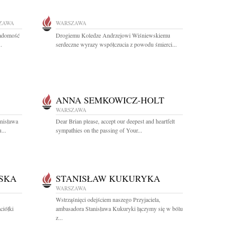
ZAWA
WARSZAWA
iadomość
Drogiemu Koledze Andrzejowi Wiśniewskiemu
.
serdeczne wyrazy współczucia z powodu śmierci...
ANNA SEMKOWICZ-HOLT
WARSZAWA
anisława
Dear Brian please, accept our deepest and heartfelt
...
sympathies on the passing of Your...
SKA
STANISŁAW KUKURYKA
WARSZAWA
Wstrząśnięci odejściem naszego Przyjaciela,
ciółki
ambasadora Stanisława Kukuryki łączymy się w bólu
z...