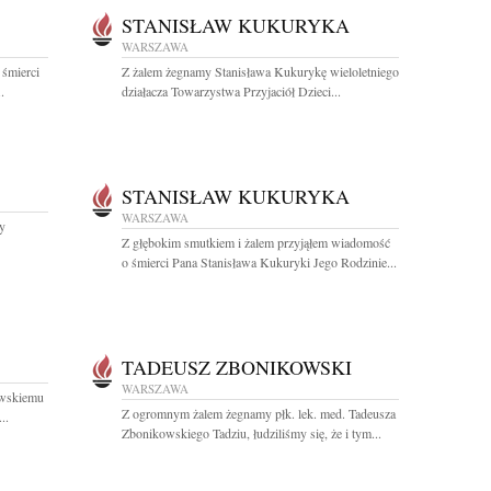
STANISŁAW KUKURYKA
WARSZAWA
 śmierci
Z żalem żegnamy Stanisława Kukurykę wieloletniego
.
działacza Towarzystwa Przyjaciół Dzieci...
STANISŁAW KUKURYKA
WARSZAWA
y
Z głębokim smutkiem i żalem przyjąłem wiadomość
o śmierci Pana Stanisława Kukuryki Jego Rodzinie...
TADEUSZ ZBONIKOWSKI
WARSZAWA
owskiemu
Z ogromnym żalem żegnamy płk. lek. med. Tadeusza
..
Zbonikowskiego Tadziu, łudziliśmy się, że i tym...