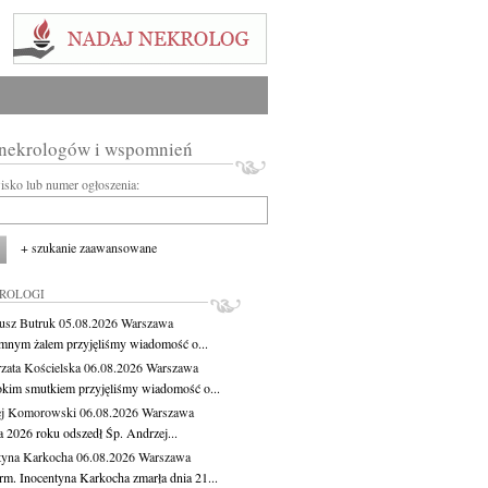
 nekrologów i wspomnień
wisko lub numer ogłoszenia:
+ szukanie zaawansowane
KROLOGI
usz Butruk
05.08.2026
Warszawa
mnym żalem przyjęliśmy wiadomość o...
zata Kościelska
06.08.2026
Warszawa
okim smutkiem przyjęliśmy wiadomość o...
ej Komorowski
06.08.2026
Warszawa
a 2026 roku odszedł Śp. Andrzej...
tyna Karkocha
06.08.2026
Warszawa
rm. Inocentyna Karkocha zmarła dnia 21...