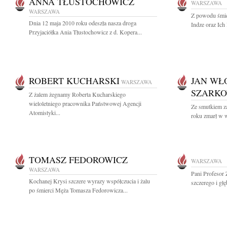
ANNA TŁUSTOCHOWICZ
WARSZAWA
WARSZAWA
Z powodu śmier
Dnia 12 maja 2010 roku odeszła nasza droga
Indze oraz Ich
Przyjaciółka Ania Tłustochowicz z d. Kopera...
ROBERT KUCHARSKI
JAN WŁ
WARSZAWA
SZARKO
Z żalem żegnamy Roberta Kucharskiego
wieloletniego pracownika Państwowej Agencji
Ze smutkiem z
Atomistyki...
roku zmarł w wi
TOMASZ FEDOROWICZ
WARSZAWA
WARSZAWA
Pani Profesor
Kochanej Krysi szczere wyrazy współczucia i żalu
szczerego i gł
po śmierci Męża Tomasza Fedorowicza...