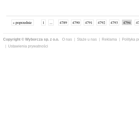
« poprzednie
1
...
4789
4790
4791
4792
4793
4794
4
...
4998
następne »
Copyright © Wyborcza sp. z o.o.
O nas
Staże u nas
Reklama
Polityka 
Ustawienia prywatności