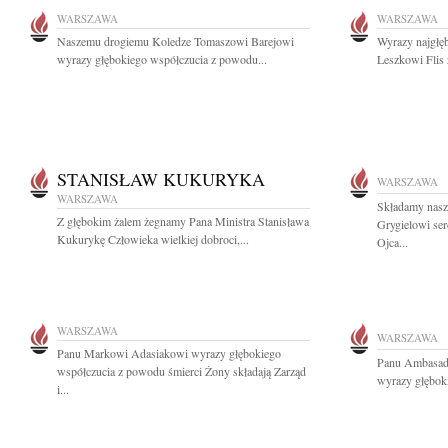
WARSZAWA
WARSZAWA
Naszemu drogiemu Koledze Tomaszowi Barejowi
Wyrazy najgłę
wyrazy głębokiego współczucia z powodu...
Leszkowi Flis 
STANISŁAW KUKURYKA
WARSZAWA
WARSZAWA
Składamy nasz
Z głębokim żalem żegnamy Pana Ministra Stanisława
Grygielowi ser
Kukurykę Człowieka wielkiej dobroci,...
Ojca...
WARSZAWA
WARSZAWA
Panu Markowi Adasiakowi wyrazy głębokiego
Panu Ambasad
współczucia z powodu śmierci Żony składają Zarząd
wyrazy głębok
i...