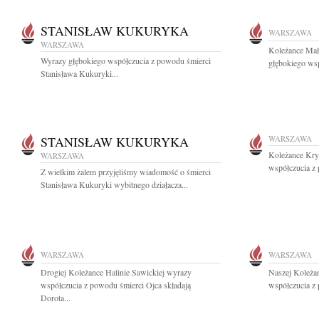
STANISŁAW KUKURYKA
WARSZAWA
WARSZAWA
Koleżance Mał
Wyrazy głębokiego współczucia z powodu śmierci
głębokiego ws
Stanisława Kukuryki...
STANISŁAW KUKURYKA
WARSZAWA
Koleżance Kry
WARSZAWA
współczucia z
Z wielkim żalem przyjęliśmy wiadomość o śmierci
Stanisława Kukuryki wybitnego działacza...
WARSZAWA
WARSZAWA
Drogiej Koleżance Halinie Sawickiej wyrazy
Naszej Koleża
współczucia z powodu śmierci Ojca składają
współczucia z 
Dorota...