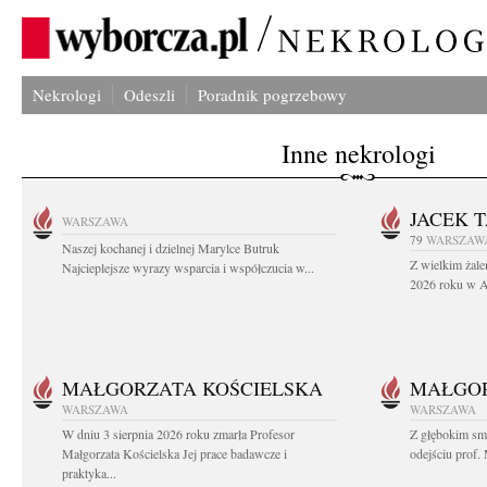
Nekrologi
Odeszli
Poradnik pogrzebowy
Inne nekrologi
JACEK 
WARSZAWA
79
WARSZAW
Naszej kochanej i dzielnej Marylce Butruk
Z wielkim żale
Najcieplejsze wyrazy wsparcia i współczucia w...
2026 roku w Au
MAŁGORZATA KOŚCIELSKA
MAŁGOR
WARSZAWA
WARSZAWA
W dniu 3 sierpnia 2026 roku zmarła Profesor
Z głębokim sm
Małgorzata Kościelska Jej prace badawcze i
odejściu prof. 
praktyka...