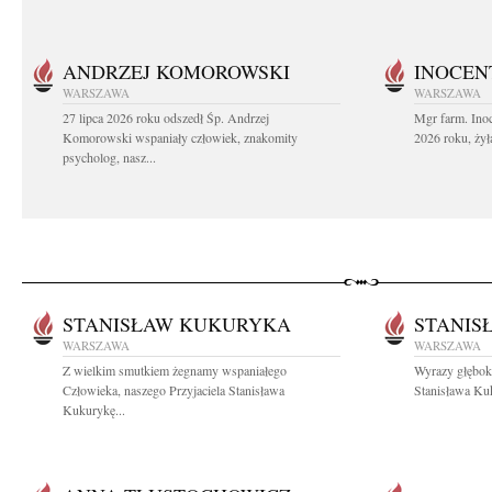
ANDRZEJ KOMOROWSKI
INOCEN
WARSZAWA
WARSZAWA
27 lipca 2026 roku odszedł Śp. Andrzej
Mgr farm. Inoc
Komorowski wspaniały człowiek, znakomity
2026 roku, żył
psycholog, nasz...
STANISŁAW KUKURYKA
STANIS
WARSZAWA
WARSZAWA
Z wielkim smutkiem żegnamy wspaniałego
Wyrazy głębok
Człowieka, naszego Przyjaciela Stanisława
Stanisława Kuk
Kukurykę...