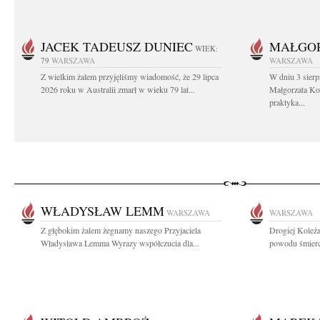
JACEK TADEUSZ DUNIEC
MAŁGOR
WIEK:
79
WARSZAWA
WARSZAWA
Z wielkim żalem przyjęliśmy wiadomość, że 29 lipca
W dniu 3 sierp
2026 roku w Australii zmarł w wieku 79 lat...
Małgorzata Koś
praktyka...
WŁADYSŁAW LEMM
WARSZAWA
WARSZAWA
Z głębokim żalem żegnamy naszego Przyjaciela
Drogiej Koleż
Władysława Lemma Wyrazy współczucia dla...
powodu śmierci