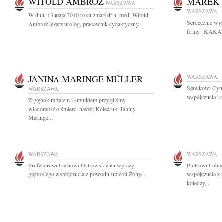
WITOLD AMBROŻ
MAREK 
WARSZAWA
WARSZAWA
W dniu 13 maja 2010 roku zmarł dr n. med. Witold
Serdecznie wy
Ambroż lekarz urolog, pracownik dydaktyczny...
firmy "KAKAD
JANINA MARINGE MŰLLER
WARSZAWA
Sławkowi Cytr
WARSZAWA
współczucia i 
Z głębokim żalem i smutkiem przyjęliśmy
wiadomość o śmierci naszej Koleżanki Janiny
Maringe...
WARSZAWA
WARSZAWA
Profesorowi Lechowi Ostrowskiemu wyrazy
Piotrowi Łobo
głębokiego współczucia z powodu śmierci Żony...
współczucia z 
koledzy...