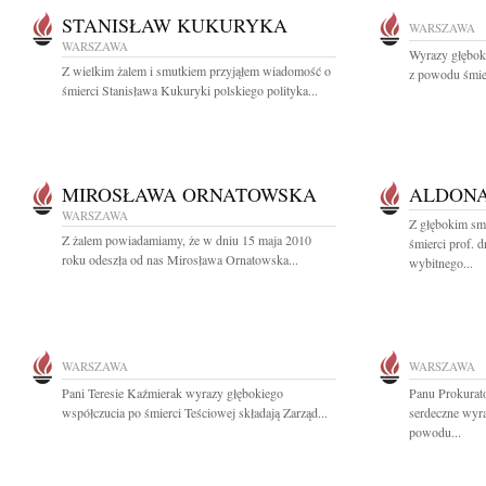
STANISŁAW KUKURYKA
WARSZAWA
WARSZAWA
Wyrazy głębok
Z wielkim żalem i smutkiem przyjąłem wiadomość o
z powodu śmier
śmierci Stanisława Kukuryki polskiego polityka...
MIROSŁAWA ORNATOWSKA
ALDONA
WARSZAWA
Z głębokim sm
Z żalem powiadamiamy, że w dniu 15 maja 2010
śmierci prof. 
roku odeszła od nas Mirosława Ornatowska...
wybitnego...
WARSZAWA
WARSZAWA
Pani Teresie Kaźmierak wyrazy głębokiego
Panu Prokurat
współczucia po śmierci Teściowej składają Zarząd...
serdeczne wyra
powodu...