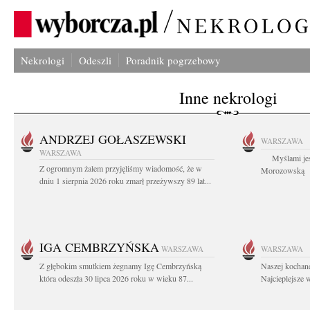
Nekrologi
Odeszli
Poradnik pogrzebowy
Inne nekrologi
ANDRZEJ GOŁASZEWSKI
WARSZAWA
WARSZAWA
Myślami jes
Z ogromnym żalem przyjęliśmy wiadomość, że w
Morozowską Ag
dniu 1 sierpnia 2026 roku zmarł przeżywszy 89 lat...
IGA CEMBRZYŃSKA
WARSZAWA
WARSZAWA
Z głębokim smutkiem żegnamy Igę Cembrzyńską
Naszej kochane
która odeszła 30 lipca 2026 roku w wieku 87...
Najcieplejsze 