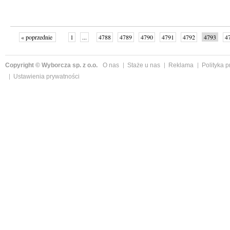
« poprzednie
1
...
4788
4789
4790
4791
4792
4793
4
...
4999
następne »
Copyright © Wyborcza sp. z o.o.
O nas
Staże u nas
Reklama
Polityka 
Ustawienia prywatności